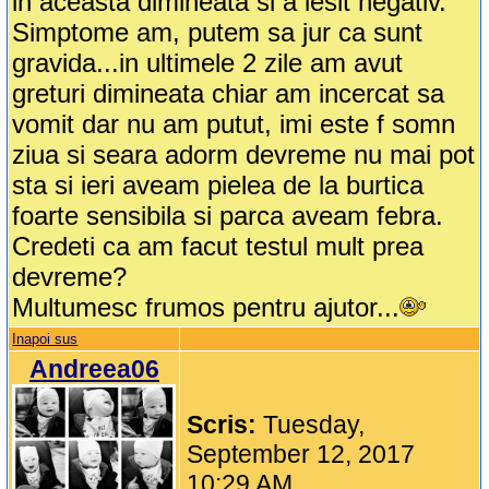
in aceasta dimineata si a iesit negativ.
Simptome am, putem sa jur ca sunt
gravida...in ultimele 2 zile am avut
greturi dimineata chiar am incercat sa
vomit dar nu am putut, imi este f somn
ziua si seara adorm devreme nu mai pot
sta si ieri aveam pielea de la burtica
foarte sensibila si parca aveam febra.
Credeti ca am facut testul mult prea
devreme?
Multumesc frumos pentru ajutor...
Inapoi sus
Andreea06
Scris:
Tuesday,
September 12, 2017
10:29 AM