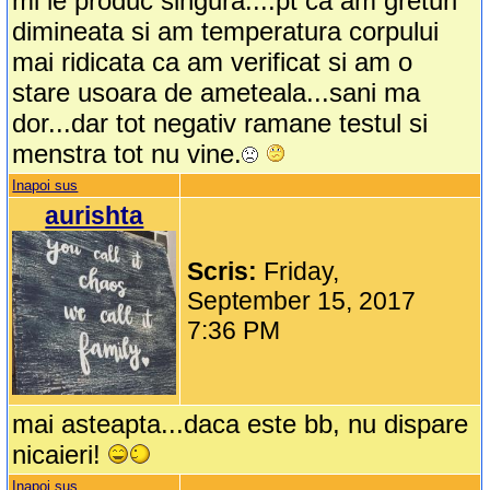
mi le produc singura....pt ca am greturi
dimineata si am temperatura corpului
mai ridicata ca am verificat si am o
stare usoara de ameteala...sani ma
dor...dar tot negativ ramane testul si
menstra tot nu vine.
Inapoi sus
aurishta
Scris:
Friday,
September 15, 2017
7:36 PM
mai asteapta...daca este bb, nu dispare
nicaieri!
Inapoi sus