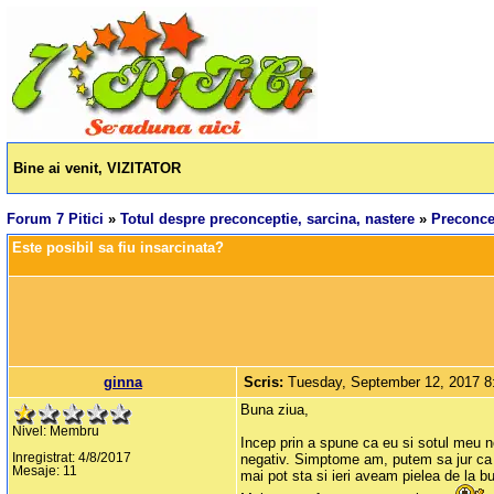
Bine ai venit, VIZITATOR
Forum 7 Pitici
»
Totul despre preconceptie, sarcina, nastere
»
Preconcep
Este posibil sa fiu insarcinata?
ginna
Scris:
Tuesday, September 12, 2017 
Buna ziua,
Nivel: Membru
Incep prin a spune ca eu si sotul meu ne
Inregistrat: 4/8/2017
negativ. Simptome am, putem sa jur ca s
Mesaje: 11
mai pot sta si ieri aveam pielea de la b