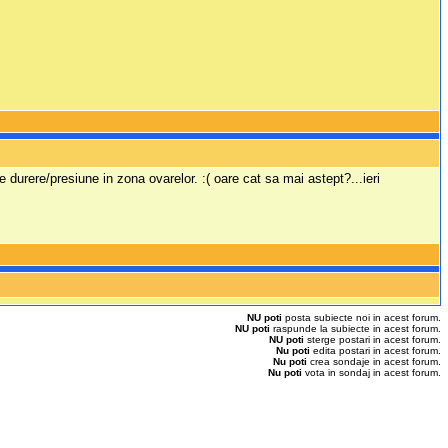
e durere/presiune in zona ovarelor. :( oare cat sa mai astept?...ieri
NU poti
posta subiecte noi in acest forum.
NU poti
raspunde la subiecte in acest forum.
NU poti
sterge postari in acest forum.
Nu poti
edita postari in acest forum.
Nu poti
crea sondaje in acest forum.
Nu poti
vota in sondaj in acest forum.