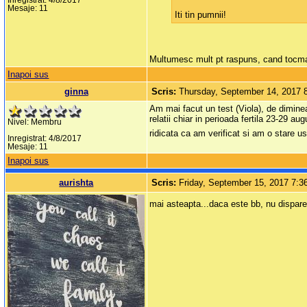
Inregistrat: 4/8/2017
Mesaje: 11
Iti tin pumnii!
Multumesc mult pt raspuns, cand tocmai 
Inapoi sus
ginna
Scris:
Thursday, September 14, 2017 
Am mai facut un test (Viola), de diminea
relatii chiar in perioada fertila 23-29 
Nivel: Membru
ridicata ca am verificat si am o stare u
Inregistrat: 4/8/2017
Mesaje: 11
Inapoi sus
aurishta
Scris:
Friday, September 15, 2017 7:
mai asteapta...daca este bb, nu dispare