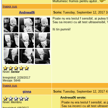
Multumesc frumos pentru ajutor...
Inapoi sus
Andreea06
Scris:
Tuesday, September 12, 2017 
Poate nu era testul f sensibil, ai putea 
Sau sa incerci cu alt test ultrasensibi
Iti tin pumnii!
Nivel:
Senior
Inregistrat: 2/28/2017
Mesaje: 5846
Inapoi sus
ginna
Scris:
Tuesday, September 12, 2017 
Andreea06 wrote:
Poate nu era testul f sensibil, ai
Nivel: Membru
Sau sa incerci cu alt test ultras