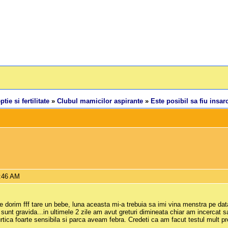
tie si fertilitate
»
Clubul mamicilor aspirante
»
Este posibil sa fiu insar
8:46 AM
 dorim fff tare un bebe, luna aceasta mi-a trebuia sa imi vina menstra pe data
unt gravida...in ultimele 2 zile am avut greturi dimineata chiar am incercat
urtica foarte sensibila si parca aveam febra. Credeti ca am facut testul mult 