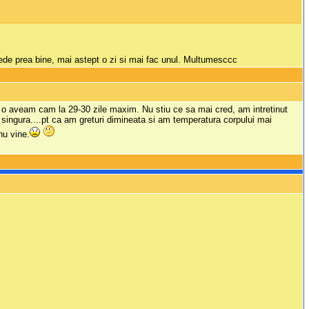
ede prea bine, mai astept o zi si mai fac unul. Multumesccc
si o aveam cam la 29-30 zile maxim. Nu stiu ce sa mai cred, am intretinut
c singura....pt ca am greturi dimineata si am temperatura corpului mai
nu vine.