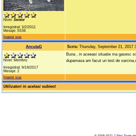
Nivel:
Senior
Inregistrat: 3/2/2011
Mesaje: 5536
Inapoi sus
AncutaG
Scris:
Thursday, September 21, 2017 
Buna , in aceeasi situatie ma gasesc si e
Nivel: Membru
dupamasa am facut un test de sarcina,d
Inregistrat: 9/19/2017
Mesaje: 2
Inapoi sus
Utilizatori in acelasi subiect
© 2006-2021
7 Pitici
.Toate dr