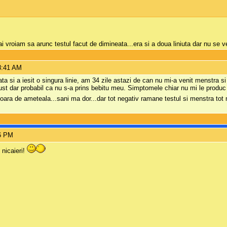
vroiam sa arunc testul facut de dimineata...era si a doua liniuta dar nu se v
8:41 AM
ta si a iesit o singura linie, am 34 zile astazi de can nu mi-a venit menstra 
august dar probabil ca nu s-a prins bebitu meu. Simptomele chiar nu mi le produ
soara de ameteala...sani ma dor...dar tot negativ ramane testul si menstra tot 
36 PM
 nicaieri!