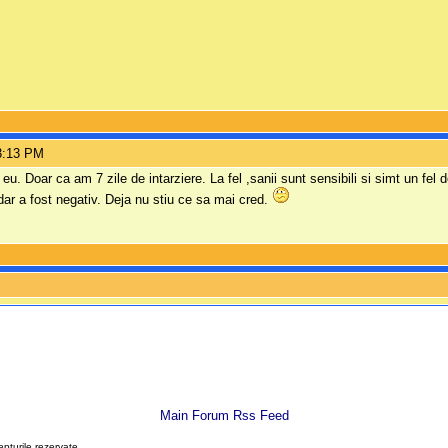
3:13 PM
u. Doar ca am 7 zile de intarziere. La fel ,sanii sunt sensibili si simt un fel d
ar a fost negativ. Deja nu stiu ce sa mai cred.
Main Forum Rss Feed
epturile rezervate.