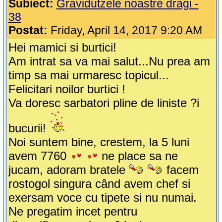
Subiect:
Gravidutzele noastre dragi -
38
Postat:
Friday, April 14, 2017 9:20 AM
Hei mamici si burtici!
Am intrat sa va mai salut...Nu prea am
timp sa mai urmaresc topicul...
Felicitari noilor burtici !
Va doresc sarbatori pline de liniste ?i
bucurii!
Noi suntem bine, crestem, la 5 luni
avem 7760
ne place sa ne
jucam, adoram bratele
facem
rostogol singura când avem chef si
exersam voce cu tipete si nu numai.
Ne pregatim incet pentru