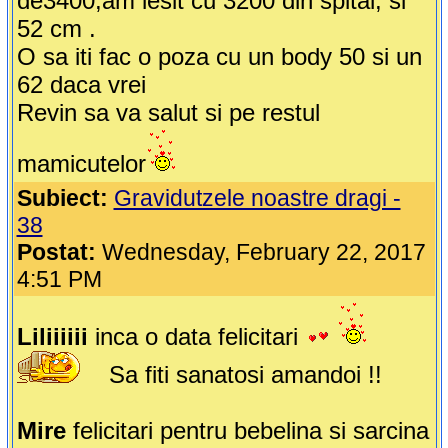
de3400,am iesit cu 3200 din spital, si
52 cm .
O sa iti fac o poza cu un body 50 si un
62 daca vrei
Revin sa va salut si pe restul
mamicutelor
Subiect:
Gravidutzele noastre dragi -
38
Postat:
Wednesday, February 22, 2017
4:51 PM
Liliiiiii
inca o data felicitari
Sa fiti sanatosi amandoi !!
Mire
felicitari pentru bebelina si sarcina