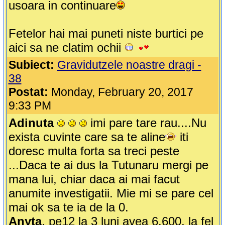
usoara in continuare
Fetelor hai mai puneti niste burtici pe
aici sa ne clatim ochii
Subiect:
Gravidutzele noastre dragi -
38
Postat:
Monday, February 20, 2017
9:33 PM
Adinuta
imi pare tare rau....Nu
exista cuvinte care sa te aline
iti
doresc multa forta sa treci peste
...Daca te ai dus la Tutunaru mergi pe
mana lui, chiar daca ai mai facut
anumite investigatii. Mie mi se pare cel
mai ok sa te ia de la 0.
Anyta
, pe12 la 3 luni avea 6.600, la fel