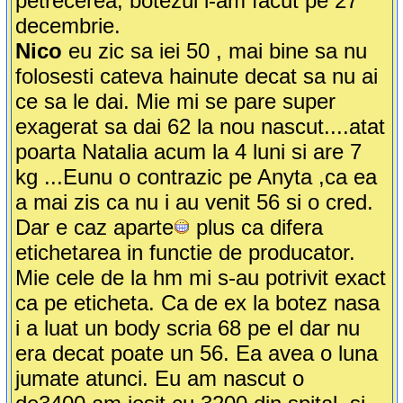
petrecerea, botezul l-am facut pe 27
decembrie.
Nico
eu zic sa iei 50 , mai bine sa nu
folosesti cateva hainute decat sa nu ai
ce sa le dai. Mie mi se pare super
exagerat sa dai 62 la nou nascut....atat
poarta Natalia acum la 4 luni si are 7
kg ...Eunu o contrazic pe Anyta ,ca ea
a mai zis ca nu i au venit 56 si o cred.
Dar e caz aparte
plus ca difera
etichetarea in functie de producator.
Mie cele de la hm mi s-au potrivit exact
ca pe eticheta. Ca de ex la botez nasa
i a luat un body scria 68 pe el dar nu
era decat poate un 56. Ea avea o luna
jumate atunci. Eu am nascut o