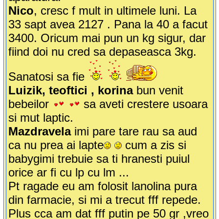
Nico
, cresc f mult in ultimele luni. La
33 sapt avea 2127 . Pana la 40 a facut
3400. Oricum mai pun un kg sigur, dar
fiind doi nu cred sa depaseasca 3kg.
Sanatosi sa fie
Luizik, teoftici , korina
bun venit
bebeilor
sa aveti crestere usoara
si mut laptic.
Mazdravela
imi pare tare rau sa aud
ca nu prea ai lapte
cum a zis si
babygimi trebuie sa ti hranesti puiul
orice ar fi cu lp cu lm ...
Pt ragade eu am folosit lanolina pura
din farmacie, si mi a trecut fff repede.
Plus cca am dat fff putin pe 50 gr ,vreo