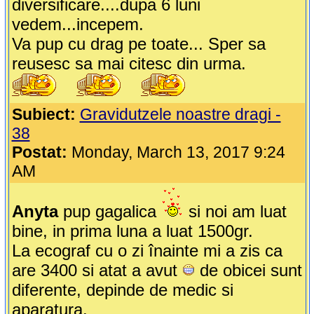
diversificare....dupa 6 luni
vedem...incepem.
Va pup cu drag pe toate... Sper sa
reusesc sa mai citesc din urma.
Subiect:
Gravidutzele noastre dragi -
38
Postat:
Monday, March 13, 2017 9:24
AM
Anyta
pup gagalica
si noi am luat
bine, in prima luna a luat 1500gr.
La ecograf cu o zi înainte mi a zis ca
are 3400 si atat a avut
de obicei sunt
diferente, depinde de medic si
aparatura.