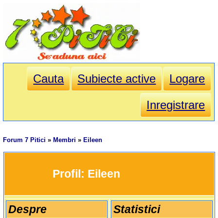
Cauta
Subiecte active
Logare
Inregistrare
Forum 7 Pitici
»
Membri
»
Eileen
		Profil: 
Eileen
Despre
Statistici