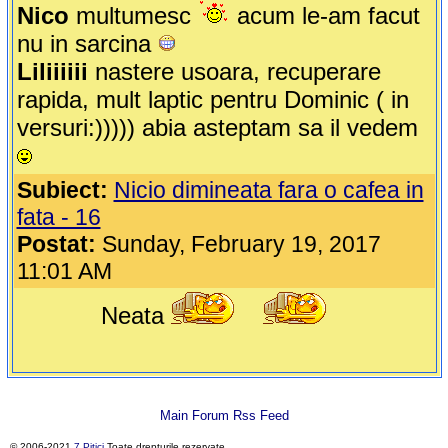
Nico
multumesc
acum le-am facut
nu in sarcina
Liliiiiii
nastere usoara, recuperare
rapida, mult laptic pentru Dominic ( in
versuri:))))) abia asteptam sa il vedem
Subiect:
Nicio dimineata fara o cafea in
fata - 16
Postat:
Sunday, February 19, 2017
11:01 AM
Neata
Main Forum Rss Feed
© 2006-2021
7 Pitici
.Toate drepturile rezervate.