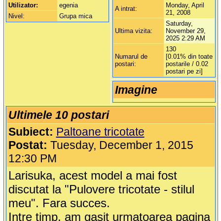
Utilizator:
egenia
Monday, April
A intrat:
21, 2008
Nivel:
Grupa mica
Saturday,
Ultima vizita:
November 29,
2025 2:29 AM
130
Numarul de
[0.01% din toate
postari:
postarile / 0.02
postari pe zi]
Imagine
Ultimele 10 postari
Subiect:
Paltoane tricotate
Postat:
Tuesday, December 1, 2015
12:30 PM
Larisuka, acest model a mai fost
discutat la "Pulovere tricotate - stilul
meu". Fara succes.
Intre timp, am gasit urmatoarea pagina