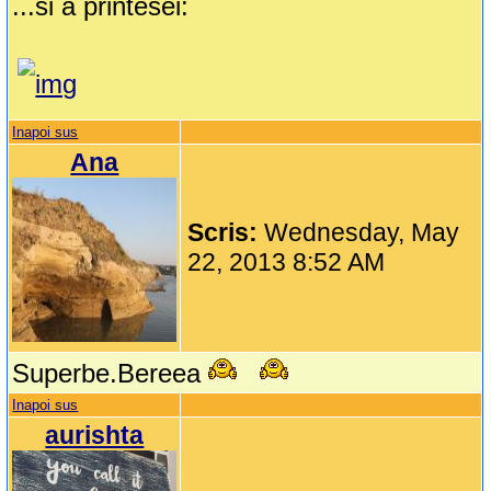
...si a printesei:
Inapoi sus
Ana
Scris:
Wednesday, May
22, 2013 8:52 AM
Superbe.Bereea
Inapoi sus
aurishta