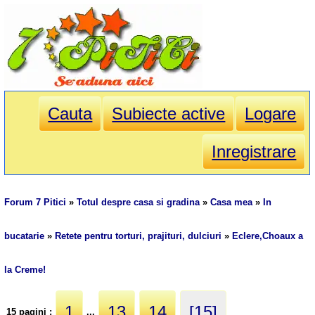
Cauta
Subiecte active
Logare
Inregistrare
Forum 7 Pitici
»
Totul despre casa si gradina
»
Casa mea
»
In
bucatarie
»
Retete pentru torturi, prajituri, dulciuri
»
Eclere,Choaux a
la Creme!
1
13
14
[15]
15 pagini :
...