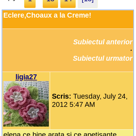
Eclere,Choaux a la Creme!
Subiectul anterior
		·

Subiectul urmator
ligia27
Scris:
Tuesday, July 24,
2012 5:47 AM
elena ce bine arata si ce apetisante