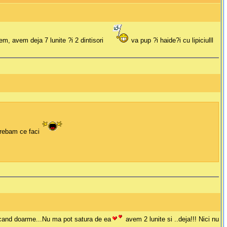
m, avem deja 7 lunite ?i 2 dintisori
va pup ?i haide?i cu lipiciulll
grebam ce faci
i cand doarme...Nu ma pot satura de ea
avem 2 lunite si ..deja!!! Nici nu