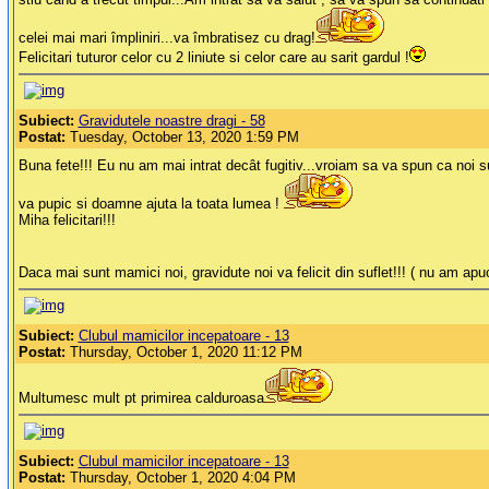
celei mai mari împliniri...va îmbratisez cu drag!
Felicitari tuturor celor cu 2 liniute si celor care au sarit gardul !
Subiect:
Gravidutele noastre dragi - 58
Postat:
Tuesday, October 13, 2020 1:59 PM
Buna fete!!! Eu nu am mai intrat decât fugitiv...vroiam sa va spun ca noi 
va pupic si doamne ajuta la toata lumea !
Miha felicitari!!!
Daca mai sunt mamici noi, gravidute noi va felicit din suflet!!! ( nu am ap
Subiect:
Clubul mamicilor incepatoare - 13
Postat:
Thursday, October 1, 2020 11:12 PM
Multumesc mult pt primirea calduroasa
Subiect:
Clubul mamicilor incepatoare - 13
Postat:
Thursday, October 1, 2020 4:04 PM