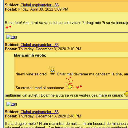
Subiect:
Clubul aspirantelor - 86
Postat:
Friday, April 30, 2021 5:09 PM
Buna fete! Am intrat sa va salut pe cele vechi ?i dragi mie ?i sa va incuraj
Subiect:
Clubul aspirantelor - 83
Postat:
Thursday, December 3, 2020 3:10 PM
Maria.mmh wrote:
Nu-mi vine sa cred
Chiar mai devreme ma gandeam la tine, am t
Sa cresteti mari si sanatoase
multumim din suflet!! Doamne ajuta sa vi cu vestea cea mare in curând
Subiect:
Clubul aspirantelor - 83
Postat:
Thursday, December 3, 2020 2:48 PM
Buna dragele mele ! N am mai intrat demult ....m am bucurat de minunea di
stiu cand a trecut timpul...Am intrat sa va salut , sa va spun sa continuati s