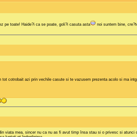
ez pe toate! Haide?i ca se poate, goli?i casuta asta
noi suntem bine, cre?te
ot cotrobait azi prin vechile casute si te vazusem prezenta acolo si ma int
n viata mea, sincer nu ca nu as fi avut timp însa stau si o privesc si atunc
a luptati pt îndeplinirea