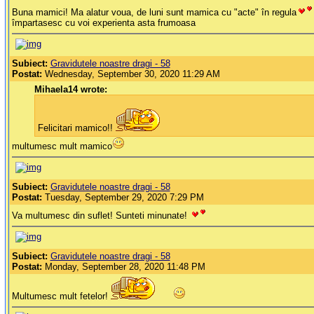
Buna mamici! Ma alatur voua, de luni sunt mamica cu "acte" în regula
împartasesc cu voi experienta asta frumoasa
Subiect:
Gravidutele noastre dragi - 58
Postat:
Wednesday, September 30, 2020 11:29 AM
Mihaela14 wrote:
Felicitari mamico!!
multumesc mult mamico
Subiect:
Gravidutele noastre dragi - 58
Postat:
Tuesday, September 29, 2020 7:29 PM
Va multumesc din suflet! Sunteti minunate!
Subiect:
Gravidutele noastre dragi - 58
Postat:
Monday, September 28, 2020 11:48 PM
Multumesc mult fetelor!