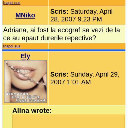
Inapoi sus
Scris:
Saturday, April
MNiko
28, 2007 9:23 PM
Adriana, ai fost la ecograf sa vezi de la
ce au apaut durerile repective?
Inapoi sus
Ely
Scris:
Sunday, April 29,
2007 1:01 AM
Alina wrote: