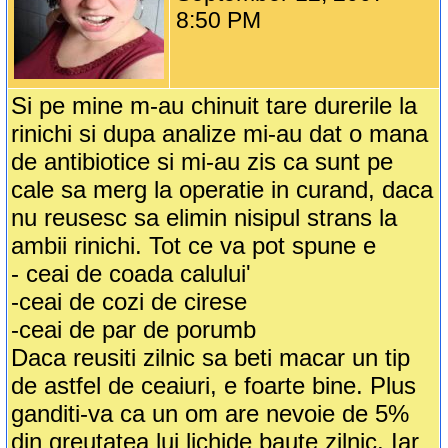
8:50 PM
Si pe mine m-au chinuit tare durerile la
rinichi si dupa analize mi-au dat o mana
de antibiotice si mi-au zis ca sunt pe
cale sa merg la operatie in curand, daca
nu reusesc sa elimin nisipul strans la
ambii rinichi. Tot ce va pot spune e
- ceai de coada calului'
-ceai de cozi de cirese
-ceai de par de porumb
Daca reusiti zilnic sa beti macar un tip
de astfel de ceaiuri, e foarte bine. Plus
ganditi-va ca un om are nevoie de 5%
din greutatea lui lichide baute zilnic. Iar