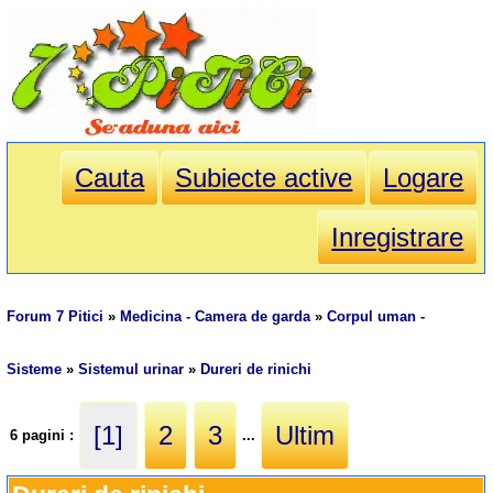
Cauta
Subiecte active
Logare
Inregistrare
Forum 7 Pitici
»
Medicina - Camera de garda
»
Corpul uman -
Sisteme
»
Sistemul urinar
»
Dureri de rinichi
[1]
2
3
Ultim
6 pagini :
...