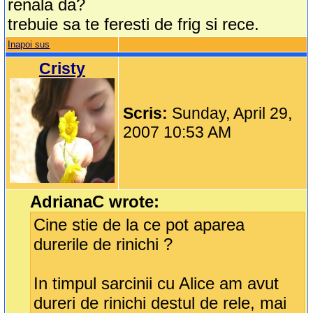
renala da?
trebuie sa te feresti de frig si rece.
Inapoi sus
Cristy
Scris:
Sunday, April 29,
2007 10:53 AM
AdrianaC wrote:
Cine stie de la ce pot aparea
durerile de rinichi ?
In timpul sarcinii cu Alice am avut
dureri de rinichi destul de rele, mai