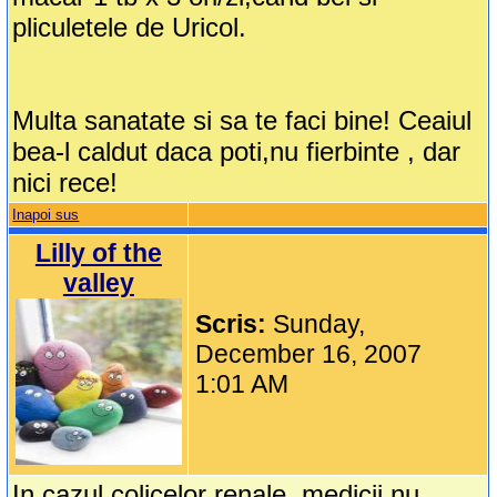
pliculetele de Uricol.
Multa sanatate si sa te faci bine! Ceaiul
bea-l caldut daca poti,nu fierbinte , dar
nici rece!
Inapoi sus
Lilly of the
valley
Scris:
Sunday,
December 16, 2007
1:01 AM
In cazul colicelor renale, medicii nu