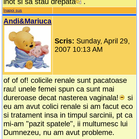
inot si sa stau drepata
.
Inapoi sus
Andi&Mariuca
Scris:
Sunday, April 29,
2007 10:13 AM
of of of! colicile renale sunt pacatoase
rau! unele femei spun ca sunt mai
dureroase decat nasterea vaginala!
si
eu am avut colici renale si am facut eco
si tratament insa in timpul sarcinii, pt ca
mi-am "pazit spatele", ii multumesc lui
Dumnezeu, nu am avut probleme.