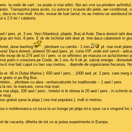
 pers. la orele de varf.; se poate si mai ieftin. Noi am vrut sa prindem asfintitul
tis. Transportul pana acolo, cu autocar ( scaune din piele, aer conditonat, sp
u, daca nu mai mult. Acolo, musai de luat taxiul, nu au metrou iar autobuzul te 
l e 2,5 lei / calatoria.
d / pers. pt. 3 ore. Vezi Atlantisul, plajele, Burj al Arab. Daca doresti iaht doa
grup am fost, 8 pers. E ok de inchiriat iaht doar pt. tine daca calatoresti in gru
 hotel, dune bashing
, plimbare cu camila - 1 min.
pt. mai mult plates
a! Daca doresti, platesti 50 aed./pers. pt. zona VIP, unde esti servit - adicate
rile incep de la 274 aed /zi / pers. si se ieftinesc pe masura ce achizitionezi p
ai putin o croaziera pe Creek, de 1 ora. Ar fi ok pt. salvat energie - distantele s
u-ti mai bati capul cu taxi sau metrou... depinde de organizarea fiecaruia. No
 de la et. 45 in Dubai Marina ): 650 aed / pers. ; 1000 aed. pt. 2 pers. care merg
 e gratis si pe Big Bus.
nteles... plimbare cu abra - ambarcatiunile lor traditionale -: 1 aed / pers.
ca la noi; la mancare, ceva mai mari.
 mai plaja, 100 aed / pers.; hotelul ni le oferea la 20 aed / pers., in schimb no
e nisip.
us gratuit pana la plaja ( cea mai populara ), mall si metrou.
- insa o moldoveanca ce lucra la un lounge pe plaja mi-a spus ca e singurul lo
ltfel de vacanta, diferita de tot ce ai putea experimenta in Europa.