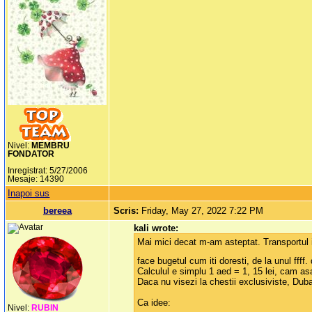
Nivel:
MEMBRU
FONDATOR
Inregistrat: 5/27/2006
Mesaje: 14390
Inapoi sus
bereea
Scris:
Friday, May 27, 2022 7:22 PM
kali wrote:
Mai mici decat m-am asteptat. Transportul in 
face bugetul cum iti doresti, de la unul ffff
Calculul e simplu 1 aed = 1, 15 lei, cam as
Daca nu visezi la chestii exclusiviste, Duba
Ca idee:
Nivel:
RUBIN