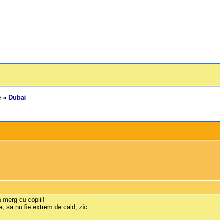
e
»
Dubai
a merg cu copiii!
; sa nu fie extrem de cald, zic.