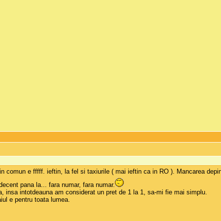
comun e fffff. ieftin, la fel si taxiurile ( mai ieftin ca in RO ). Mancarea dep
. decent pana la... fara numar, fara numar.
a, insa intotdeauna am considerat un pret de 1 la 1, sa-mi fie mai simplu.
iul e pentru toata lumea.