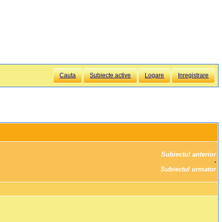
Cauta
Subiecte active
Logare
Inregistrare
Subiectul anterior
		·

Subiectul urmator