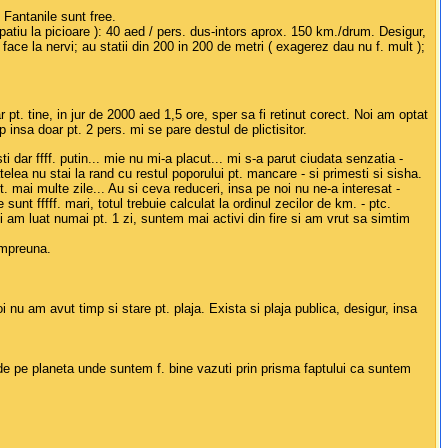
. Fantanile sunt free.
atiu la picioare ): 40 aed / pers. dus-intors aprox. 150 km./drum. Desigur,
face la nervi; au statii din 200 in 200 de metri ( exagerez dau nu f. mult );
r pt. tine, in jur de 2000 aed 1,5 ore, sper sa fi retinut corect. Noi am optat
p insa doar pt. 2 pers. mi se pare destul de plictisitor.
ti dar ffff. putin... mie nu mi-a placut... mi s-a parut ciudata senzatia -
lea nu stai la rand cu restul poporului pt. mancare - si primesti si sisha.
t. mai multe zile... Au si ceva reduceri, insa pe noi nu ne-a interesat -
unt fffff. mari, totul trebuie calculat la ordinul zecilor de km. - ptc.
i am luat numai pt. 1 zi, suntem mai activi din fire si am vrut sa simtim
 impreuna.
i nu am avut timp si stare pt. plaja. Exista si plaja publica, desigur, insa
c de pe planeta unde suntem f. bine vazuti prin prisma faptului ca suntem