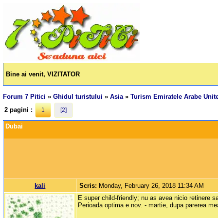
Bine ai venit, VIZITATOR
Forum 7 Pitici
»
Ghidul turistului
»
Asia
»
Turism Emiratele Arabe Unit
2 pagini :
1
[2]
Dubai
kali
Scris:
Monday, February 26, 2018 11:34 AM
E super child-friendly; nu as avea nicio retinere s
Perioada optima e nov. - martie, dupa parerea mea