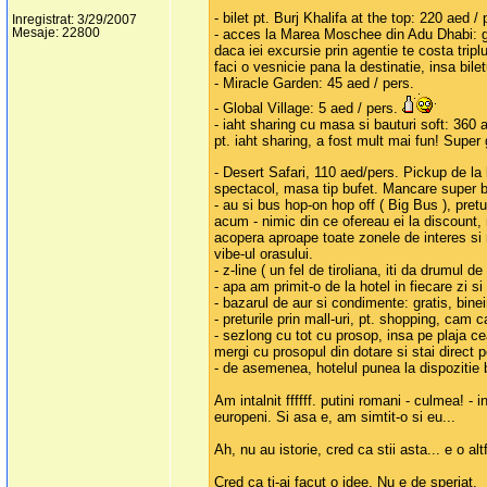
- bilet pt. Burj Khalifa at the top: 220 aed /
Inregistrat: 3/29/2007
Mesaje: 22800
- acces la Marea Moschee din Adu Dhabi: gra
daca iei excursie prin agentie te costa tripl
faci o vesnicie pana la destinatie, insa biletu
- Miracle Garden: 45 aed / pers.
- Global Village: 5 aed / pers.
- iaht sharing cu masa si bauturi soft: 360 ae
pt. iaht sharing, a fost mult mai fun! Super 
- Desert Safari, 110 aed/pers. Pickup de la
spectacol, masa tip bufet. Mancare super bun
- au si bus hop-on hop off ( Big Bus ), pretu
acum - nimic din ce ofereau ei la discount, m
acopera aproape toate zonele de interes si n
vibe-ul orasului.
- z-line ( un fel de tiroliana, iti da drumul
- apa am primit-o de la hotel in fiecare zi si
- bazarul de aur si condimente: gratis, binei
- preturile prin mall-uri, pt. shopping, cam 
- sezlong cu tot cu prosop, insa pe plaja cea
mergi cu prosopul din dotare si stai direct p
- de asemenea, hotelul punea la dispozitie b
Am intalnit ffffff. putini romani - culmea! 
europeni. Si asa e, am simtit-o si eu...
Ah, nu au istorie, cred ca stii asta... e o a
Cred ca ti-ai facut o idee. Nu e de speriat.