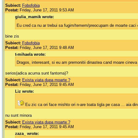
Subiect:
Fobofobia
Postat:
Friday, June 17, 2011 9:53 AM
giulia_mamik wrote:
Eu cred ca nu ar trebui sa fugim/temem/preocupam de moarte caci o
bine zis
Subiect:
Fobofobia
Postat:
Friday, June 17, 2011 9:48 AM
t-mihaela wrote:
Dragos, interesant, si eu am premonitii dinastea cand moare cineva 
serios(adica acuma sunt fantoma)?
Subiect:
Exista viata dupa moarte ?
Postat:
Friday, June 17, 2011 9:45 AM
Liz wrote:
Eu zic ca ori face mishto ori n-are toata tigla pe casa ... aia di
nu sunt minora
Subiect:
Exista viata dupa moarte ?
Postat:
Friday, June 17, 2011 9:45 AM
zaza_ wrote: