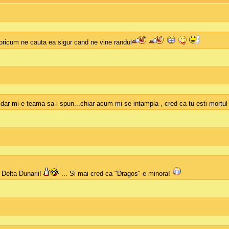
ricum ne cauta ea sigur cand ne vine randul
dar mi-e teama sa-i spun...chiar acum mi se intampla , cred ca tu esti mortu
n Delta Dunarii!
... Si mai cred ca "Dragos" e minora!