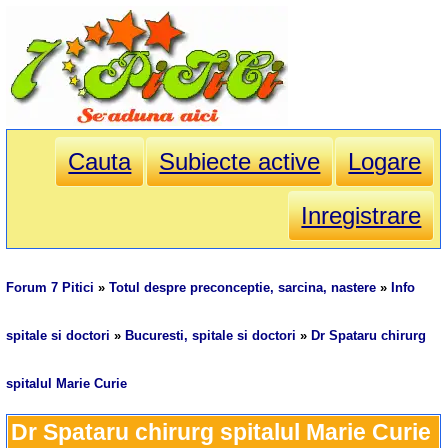
Cauta
Subiecte active
Logare
Inregistrare
Forum 7 Pitici
»
Totul despre preconceptie, sarcina, nastere
»
Info
spitale si doctori
»
Bucuresti, spitale si doctori
»
Dr Spataru chirurg
spitalul Marie Curie
Dr Spataru chirurg spitalul Marie Curie