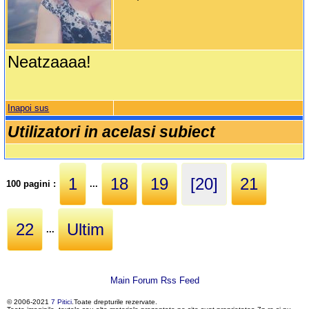
Neatzaaaa!
Inapoi sus
Utilizatori in acelasi subiect
1
18
19
[20]
21
100 pagini :
...
22
Ultim
...
Main Forum Rss Feed
© 2006-2021
7 Pitici
.Toate drepturile rezervate.