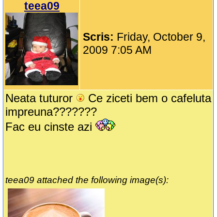
teea09
Scris:
Friday, October 9,
2009 7:05 AM
Neata tuturor
Ce ziceti bem o cafeluta
impreuna???????
Fac eu cinste azi
teea09 attached the following image(s):