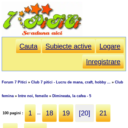
Cauta
Subiecte active
Logare
Inregistrare
Forum 7 Pitici
»
Club 7 pitici - Lucru de mana, craft, hobby ...
»
Club
femina
»
Intre noi, femeile
»
Dimineata, la cafea - 5
1
18
19
[20]
21
100 pagini :
...