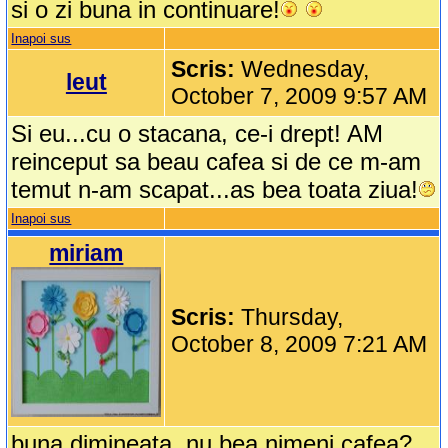
si o zi buna in continuare!
Inapoi sus
Scris:
Wednesday,
leut
October 7, 2009 9:57 AM
Si eu...cu o stacana, ce-i drept! AM
reinceput sa beau cafea si de ce m-am
temut n-am scapat...as bea toata ziua!
Inapoi sus
miriam
Scris:
Thursday,
October 8, 2009 7:21 AM
buna dimineata, nu bea nimeni cafea?