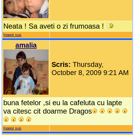
Neata ! Sa aveti o zi frumoasa !
Inapoi sus
amalia
Scris:
Thursday,
October 8, 2009 9:21 AM
buna fetelor ,si eu la cafeluta cu lapte
va citesc cit doarme Dragos
Inapoi sus