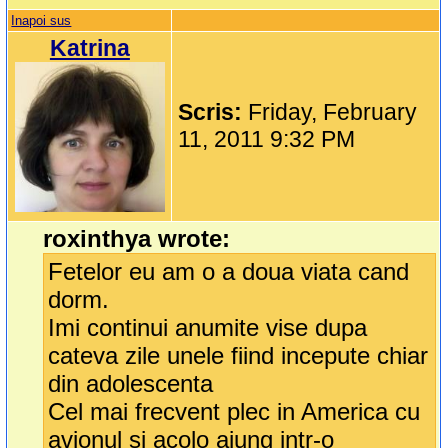
Inapoi sus
Katrina
Scris:
Friday, February
11, 2011 9:32 PM
roxinthya wrote:
Fetelor eu am o a doua viata cand
dorm.
Imi continui anumite vise dupa
cateva zile unele fiind incepute chiar
din adolescenta
Cel mai frecvent plec in America cu
avionul si acolo ajung intr-o