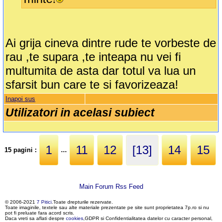
Ai grija cineva dintre rude te vorbeste de
rau ,te supara ,te inteapa nu vei fi
multumita de asta dar totul va lua un
sfarsit bun care te si favorizeaza!
Inapoi sus
Utilizatori in acelasi subiect
1
11
12
[13]
14
15
15 pagini :
...
Main Forum Rss Feed
© 2006-2021
7 Pitici
.Toate drepturile rezervate.
Toate imaginile, textele sau alte materiale prezentate pe site sunt proprietatea 7p.ro si nu
pot fi preluate fara acord scris.
Daca vreti sa aflati despre
cookies
,GDPR si Confidentialitatea datelor cu caracter personal,