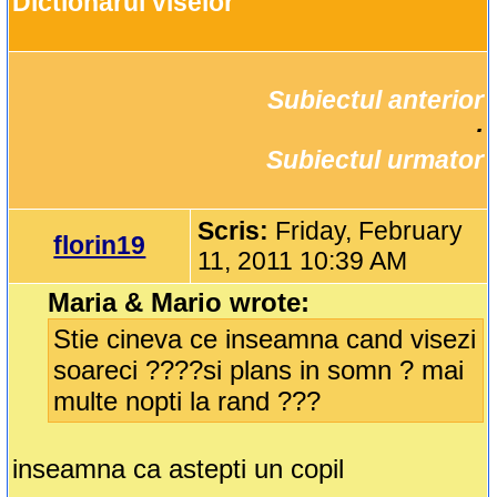
Dictionarul viselor
Subiectul anterior
		·

Subiectul urmator
Scris:
Friday, February
florin19
11, 2011 10:39 AM
Maria & Mario wrote:
Stie cineva ce inseamna cand visezi
soareci ????si plans in somn ? mai
multe nopti la rand ???
inseamna ca astepti un copil