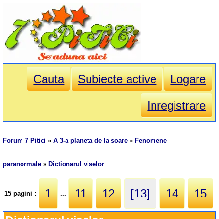
Cauta
Subiecte active
Logare
Inregistrare
Forum 7 Pitici
»
A 3-a planeta de la soare
»
Fenomene
paranormale
»
Dictionarul viselor
1
11
12
[13]
14
15
15 pagini :
...