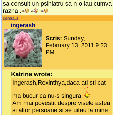
sa consult un psihiatru sa n-o iau cumva
razna .
Inapoi sus
ingerash
Scris:
Sunday,
February 13, 2011 9:23
PM
Katrina wrote:
Ingerash,Roxinthya,daca ati sti cat
ma bucur ca nu-s singura.
Am mai povestit despre visele astea
si altor persoane si se uitau la mine