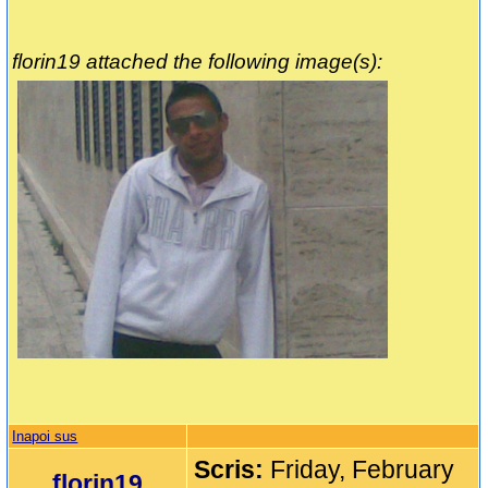
florin19 attached the following image(s):
Inapoi sus
Scris:
Friday, February
florin19