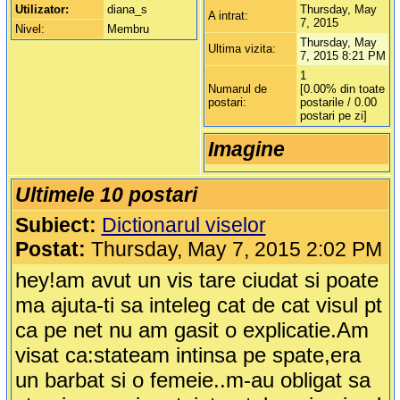
Utilizator:
diana_s
Thursday, May
A intrat:
7, 2015
Nivel:
Membru
Thursday, May
Ultima vizita:
7, 2015 8:21 PM
1
Numarul de
[0.00% din toate
postari:
postarile / 0.00
postari pe zi]
Imagine
Ultimele 10 postari
Subiect:
Dictionarul viselor
Postat:
Thursday, May 7, 2015 2:02 PM
hey!am avut un vis tare ciudat si poate
ma ajuta-ti sa inteleg cat de cat visul pt
ca pe net nu am gasit o explicatie.Am
visat ca:stateam intinsa pe spate,era
un barbat si o femeie..m-au obligat sa