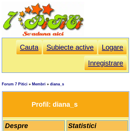
Cauta
Subiecte active
Logare
Inregistrare
Forum 7 Pitici
»
Membri
»
diana_s
		Profil: 
diana_s
Despre
Statistici