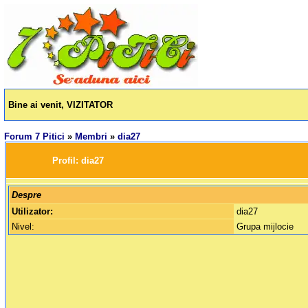
Bine ai venit, VIZITATOR
Forum 7 Pitici
»
Membri
»
dia27
		Profil: 
dia27
Despre
Utilizator:
dia27
Nivel:
Grupa mijlocie