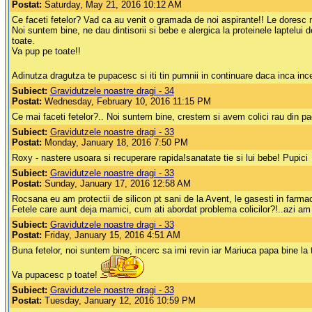
Postat:
Saturday, May 21, 2016 10:12 AM
Ce faceti fetelor? Vad ca au venit o gramada de noi aspirante!! Le doresc 
Noi suntem bine, ne dau dintisorii si bebe e alergica la proteinele laptel
toate.
Va pup pe toate!!
Adinutza dragutza te pupacesc si iti tin pumnii in continuare daca inca inc
Subiect:
Gravidutzele noastre dragi - 34
Postat:
Wednesday, February 10, 2016 11:15 PM
Ce mai faceti fetelor?.. Noi suntem bine, crestem si avem colici rau din 
Subiect:
Gravidutzele noastre dragi - 33
Postat:
Monday, January 18, 2016 7:50 PM
Roxy - nastere usoara si recuperare rapida!sanatate tie si lui bebe! Pupici
Subiect:
Gravidutzele noastre dragi - 33
Postat:
Sunday, January 17, 2016 12:58 AM
Rocsana eu am protectii de silicon pt sani de la Avent, le gasesti in farmaci
Fetele care aunt deja mamici, cum ati abordat problema colicilor?!..azi am a
Subiect:
Gravidutzele noastre dragi - 33
Postat:
Friday, January 15, 2016 4:51 AM
Buna fetelor, noi suntem bine, incerc sa imi revin iar Mariuca papa bine la 
Va pupacesc p toate!
Subiect:
Gravidutzele noastre dragi - 33
Postat:
Tuesday, January 12, 2016 10:59 PM