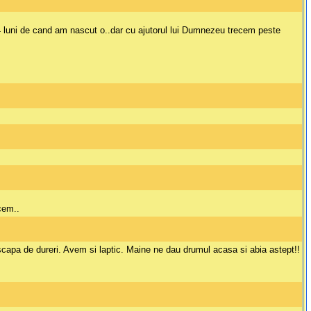
 4 luni de cand am nascut o..dar cu ajutorul lui Dumnezeu trecem peste
cem..
i scapa de dureri. Avem si laptic. Maine ne dau drumul acasa si abia astept!!