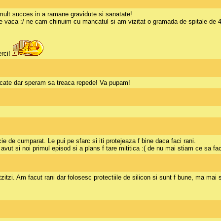
mult succes in a ramane gravidute si sanatate!
ui de vaca :/ ne cam chinuim cu mancatul si am vizitat o gramada de spitale de
erci!
pacate dar speram sa treaca repede! Va pupam!
e de cumparat. Le pui pe sfarc si iti protejeaza f bine daca faci rani.
vut si noi primul episod si a plans f tare mititica :( de nu mai stiam ce sa fa
tzitzi. Am facut rani dar folosesc protectiile de silicon si sunt f bune, ma ma