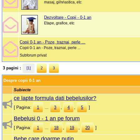
masaj, gimnastica, etc
Dezvoltare - Copii - 0-1 an
Etape, grafice, etc
Copii 0-1 an - Poze, traznai, perle ...
Copii 0-1 an - Poze, traznai, perle ...
Subforum privat
3 pagini :
[1]
2
3
Despre copii 0-1 an
Subiecte
ce lapte formula dati bebelusilor?
[ Pagina:
...
,
,
]
1
3
4
5
Bebelusi 0 - 1 an pe forum
[ Pagina:
...
,
,
]
1
18
19
20
Bebe care doarme putin