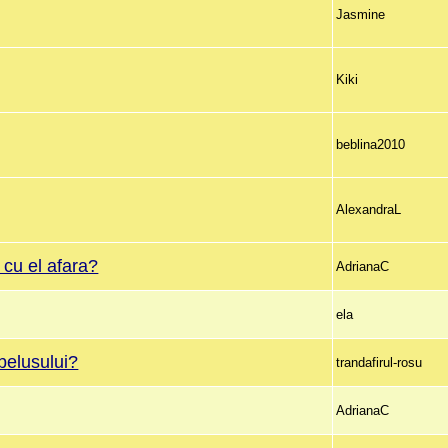
Jasmine
Kiki
beblina2010
AlexandraL
i cu el afara?
AdrianaC
ela
belusului?
trandafirul-rosu
AdrianaC