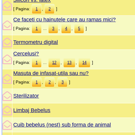
Silicon vs. latex
[ Pagina:
,
]
1
2
Ce faceti cu hainutele care au ramas mici?
[ Pagina:
...
,
,
]
1
3
4
5
Termometru digital
Cercelusi?
[ Pagina:
...
,
,
]
1
12
13
14
Masuta de infasat-utila sau nu?
[ Pagina:
,
,
]
1
2
3
Sterilizator
Limbaj Bebelus
Cuib bebelus (nest) sub forma de animal