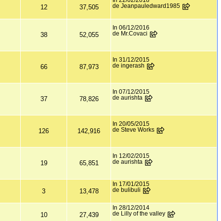
In 22/02/2018
de Jeanpauledward1985
12
37,505
In 06/12/2016
de Mr.Covaci
38
52,055
In 31/12/2015
de ingerash
66
87,973
In 07/12/2015
de aurishta
37
78,826
In 20/05/2015
de Steve Works
126
142,916
In 12/02/2015
de aurishta
19
65,851
In 17/01/2015
de bulibuli
3
13,478
In 28/12/2014
de Lilly of the valley
10
27,439