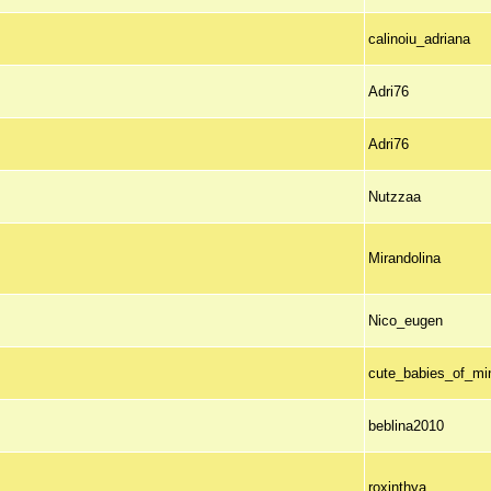
calinoiu_adriana
Adri76
Adri76
Nutzzaa
Mirandolina
Nico_eugen
cute_babies_of_mi
beblina2010
roxinthya