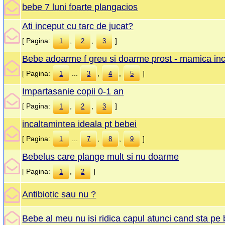
bebe 7 luni foarte plangacios
Ati inceput cu tarc de jucat?
[ Pagina:
,
,
]
1
2
3
Bebe adoarme f greu si doarme prost - mamica inc
[ Pagina:
...
,
,
]
1
3
4
5
Impartasanie copii 0-1 an
[ Pagina:
,
,
]
1
2
3
incaltamintea ideala pt bebei
[ Pagina:
...
,
,
]
1
7
8
9
Bebelus care plange mult si nu doarme
[ Pagina:
,
]
1
2
Antibiotic sau nu ?
Bebe al meu nu isi ridica capul atunci cand sta pe 