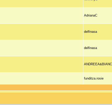
AdrianaC
delfinasa
delfinasa
ANDREEA&BIAN
funditza.rosie