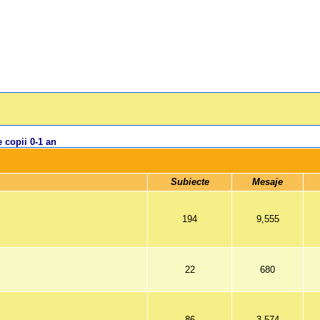
 copii 0-1 an
 Subiecte 
 Mesaje 
194
9,555
22
680
86
3,574