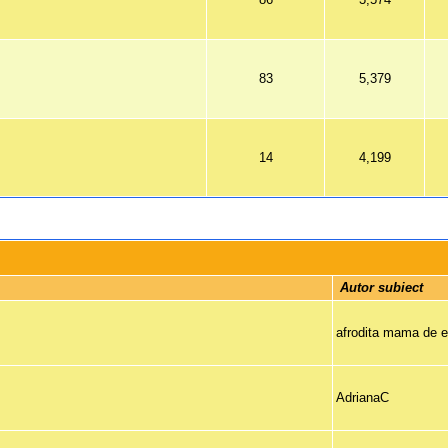
83
5,379
14
4,199
 Autor subiect 
afrodita mama de e
AdrianaC