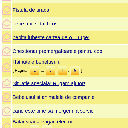
Fistula de uraca
bebe mic si tacticos
bebita iubeste cartea de-o ...rupe!
Chestionar premergatoarele pentru copii
Hainutele bebelusului
[ Pagina:
...
,
,
]
1
3
4
5
Situatie speciala! Rugam ajutor!
Bebelusul si animalele de companie
cand este bine sa mergem la servici
Balansoar - leagan electric