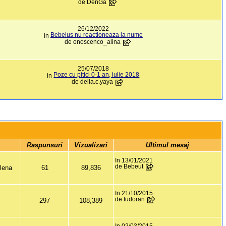
de
DenGa
26/12/2022
Bebelus nu reactioneaza la nume
in
de
onoscenco_alina
25/07/2018
Poze cu pitici 0-1 an, iulie 2018
in
de
delia.c.yaya
 Raspunsuri 
 Vizualizari 
Ultimul mesaj
In 13/01/2021
de Bebeut
lena
61
89,836
In 21/10/2015
de tudoran
297
108,389