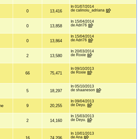
In 01/07/2014
de calinoiu_adriana
0
13,416
In 15/04/2014
de Adri76
0
13,858
In 15/04/2014
de Adri76
0
13,864
In 20/03/2014
de Roxie
2
13,580
In 09/10/2013
de Roxie
66
75,471
In 05/10/2013
de shaaneson
5
18,297
In 09/04/2013
de Deyu.
ne
9
20,255
In 15/03/2013
de Deyu.
2
14,160
In 10/01/2013
de Ana
16
74,206