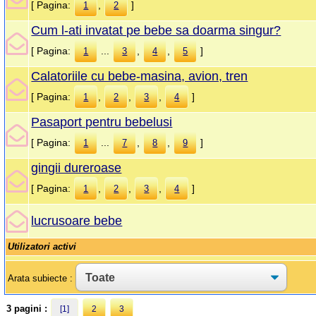
[ Pagina:
,
]
1
2
Cum l-ati invatat pe bebe sa doarma singur?
[ Pagina:
...
,
,
]
1
3
4
5
Calatoriile cu bebe-masina, avion, tren
[ Pagina:
,
,
,
]
1
2
3
4
Pasaport pentru bebelusi
[ Pagina:
...
,
,
]
1
7
8
9
gingii dureroase
[ Pagina:
,
,
,
]
1
2
3
4
lucrusoare bebe
Utilizatori activi
Arata subiecte :
3 pagini :
[1]
2
3