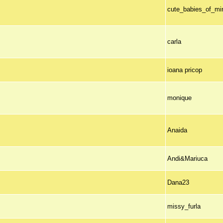
cute_babies_of_mi
carla
ioana pricop
monique
Anaida
Andi&Mariuca
Dana23
missy_furla