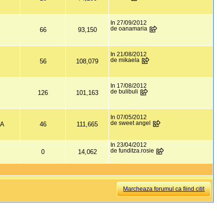
In 27/09/2012
de oanamaria
66
93,150
In 21/08/2012
de mikaela
56
108,079
In 17/08/2012
de bulibuli
126
101,163
In 07/05/2012
de sweet angel
CA
46
111,665
In 23/04/2012
de funditza.rosie
0
14,062
Marcheaza forumul ca fiind citit