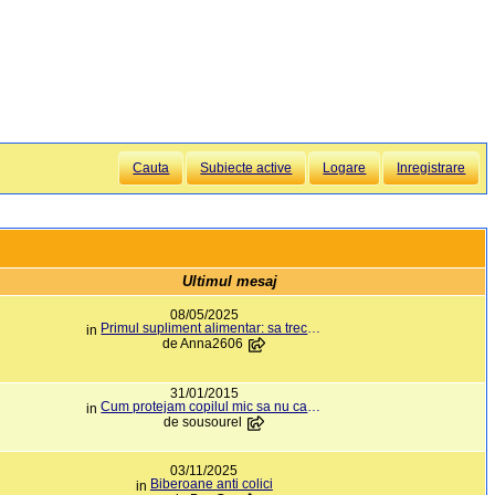
Cauta
Subiecte active
Logare
Inregistrare
Ultimul mesaj
08/05/2025
Primul supliment alimentar: sa trec la piureuri...
in
de
Anna2606
31/01/2015
Cum protejam copilul mic sa nu cada din pat?
in
de
sousourel
03/11/2025
Biberoane anti colici
in