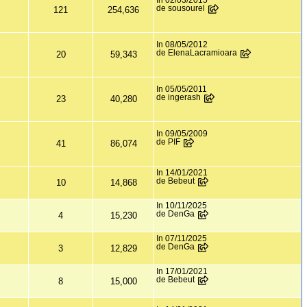
In 02/03/2015
de sousourel
121
254,636
In 08/05/2012
de ElenaLacramioara
20
59,343
In 05/05/2011
de ingerash
23
40,280
In 09/05/2009
de PIF
41
86,074
In 14/01/2021
de Bebeut
10
14,868
In 10/11/2025
de DenGa
4
15,230
In 07/11/2025
de DenGa
3
12,829
In 17/01/2021
de Bebeut
8
15,000