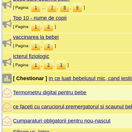
[ Pagina:
...
,
,
]
1
7
8
9
Top 10 - nume de copii
[ Pagina:
,
]
1
2
vaccinarea la bebei
[ Pagina:
,
]
1
2
Icterul fiziologic
[ Pagina:
,
,
]
1
2
3
[ Chestionar ]
In ce luati bebelusul mic, cand iesit
Termometru digital pentru bebe
ce faceti cu caruciorul,premergatorul si scaunul be
Cumparaturi obligatorii pentru nou-nascut