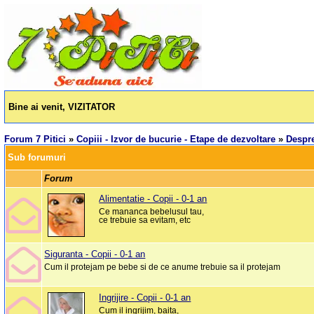
Bine ai venit, VIZITATOR
Forum 7 Pitici
»
Copiii - Izvor de bucurie - Etape de dezvoltare
»
Despre
Sub forumuri
Forum
Alimentatie - Copii - 0-1 an
Ce mananca bebelusul tau,
ce trebuie sa evitam, etc
Siguranta - Copii - 0-1 an
Cum il protejam pe bebe si de ce anume trebuie sa il protejam
Ingrijire - Copii - 0-1 an
Cum il ingrijim, baita,