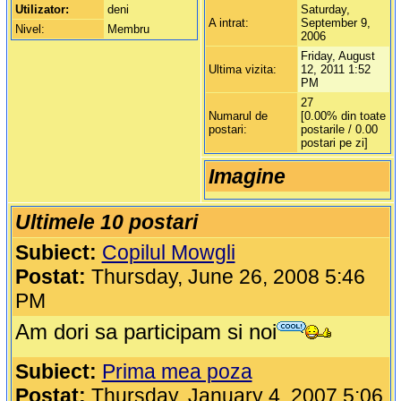
Utilizator:
deni
Saturday,
A intrat:
September 9,
Nivel:
Membru
2006
Friday, August
Ultima vizita:
12, 2011 1:52
PM
27
Numarul de
[0.00% din toate
postari:
postarile / 0.00
postari pe zi]
Imagine
Ultimele 10 postari
Subiect:
Copilul Mowgli
Postat:
Thursday, June 26, 2008 5:46
PM
Am dori sa participam si noi
Subiect:
Prima mea poza
Postat:
Thursday, January 4, 2007 5:06