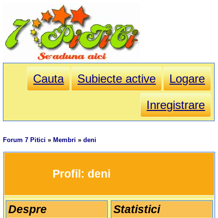
Cauta
Subiecte active
Logare
Inregistrare
Forum 7 Pitici
»
Membri
»
deni
		Profil: 
deni
Despre
Statistici