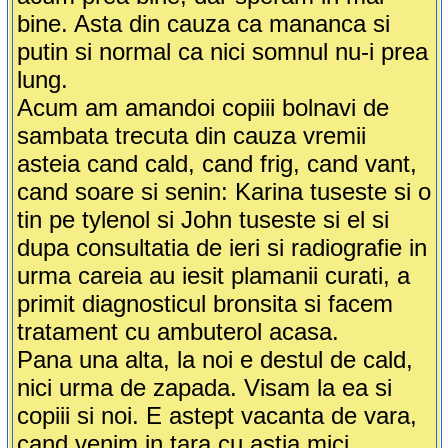
bine. Asta din cauza ca mananca si
putin si normal ca nici somnul nu-i prea
lung.
Acum am amandoi copiii bolnavi de
sambata trecuta din cauza vremii
asteia cand cald, cand frig, cand vant,
cand soare si senin: Karina tuseste si o
tin pe tylenol si John tuseste si el si
dupa consultatia de ieri si radiografie in
urma careia au iesit plamanii curati, a
primit diagnosticul bronsita si facem
tratament cu ambuterol acasa.
Pana una alta, la noi e destul de cald,
nici urma de zapada. Visam la ea si
copiii si noi. E astept vacanta de vara,
cand venim in tara cu astia mici.