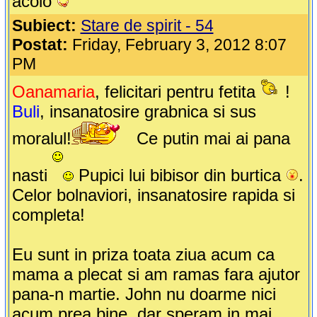
acolo
Subiect:
Stare de spirit - 54
Postat:
Friday, February 3, 2012 8:07
PM
Oanamaria
, felicitari pentru fetita
!
Buli
, insanatosire grabnica si sus
moralul!
Ce putin mai ai pana
nasti
Pupici lui bibisor din burtica
.
Celor bolnaviori, insanatosire rapida si
completa!
Eu sunt in priza toata ziua acum ca
mama a plecat si am ramas fara ajutor
pana-n martie. John nu doarme nici
acum prea bine, dar speram in mai