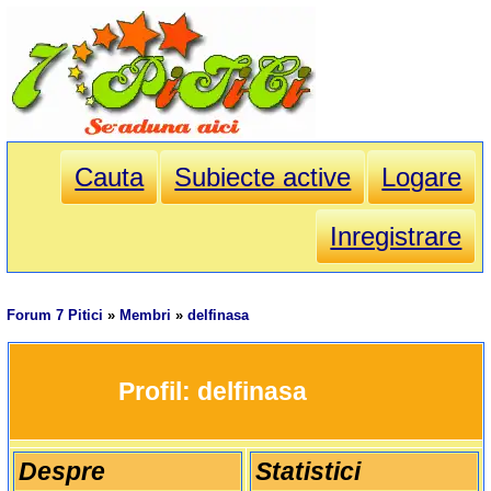
Cauta
Subiecte active
Logare
Inregistrare
Forum 7 Pitici
»
Membri
»
delfinasa
		Profil: 
delfinasa
Despre
Statistici