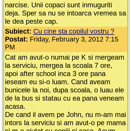
narcise. Unii copaci sunt inmuguriti
deja. Sper sa nu se intoarca vremea sa
le dea peste cap.
Subiect:
Cu cine sta copilul vostru ?
Postat:
Friday, February 3, 2012 7:15
PM
Cat am avut-o numai pe K si mergeam
la serviciu, mergea la scoala 7 ore,
apoi after school inca 3 ore pana
ieseam eu si-o luam. Cand aveam
bunicele la noi, dupa scoala, o luau ele
de la bus si statau cu ea pana veneam
acasa.
De cand il avem pe John, nu m-am mai
intors la serviciu si am avut-o pe mama
si m-a ajutat cu copiii si casa. Acum