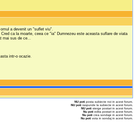
 omul a devenit un "suflet viu".
eu. Cred ca la moarte, ceea ce "ia" Dumnezeu este aceasta suflare de viata
at mai sus de ce...
asta intr-o ocazie.
NU poti
posta subiecte noi in acest forum.
NU poti
raspunde la subiecte in acest forum.
NU poti
sterge postari in acest forum.
Nu poti
edita postari in acest forum.
Nu poti
crea sondaje in acest forum.
Nu poti
vota in sondaj in acest forum.