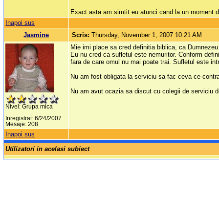
Exact asta am simtit eu atunci cand la un moment dat
Inapoi sus
Jasmine
Scris:
Thursday, November 1, 2007 10:21 AM
Mie imi place sa cred definitia biblica, ca Dumnezeu l
Eu nu cred ca sufletul este nemuritor. Conform defin
fara de care omul nu mai poate trai. Sufletul este int
Nu am fost obligata la serviciu sa fac ceva ce contr
Nu am avut ocazia sa discut cu colegii de serviciu de
Nivel: Grupa mica
Inregistrat: 6/24/2007
Mesaje: 208
Inapoi sus
Utilizatori in acelasi subiect