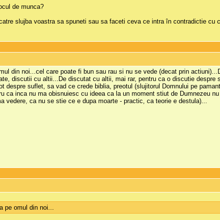
 locul de munca?
atre slujba voastra sa spuneti sau sa faceti ceva ce intra în contradictie cu c
mul din noi...cel care poate fi bun sau rau si nu se vede (decat prin actiuni)...D
ate, discutii cu altii...De discutat cu altii, mai rar, pentru ca o discutie despre
eot despre suflet, sa vad ce crede biblia, preotul (slujitorul Domnului pe paman
entru ca inca nu ma obisnuiesc cu ideea ca la un moment stiut de Dumnezeu n
ma vedere, ca nu se stie ce e dupa moarte - practic, ca teorie e destula)...
ca pe omul din noi...