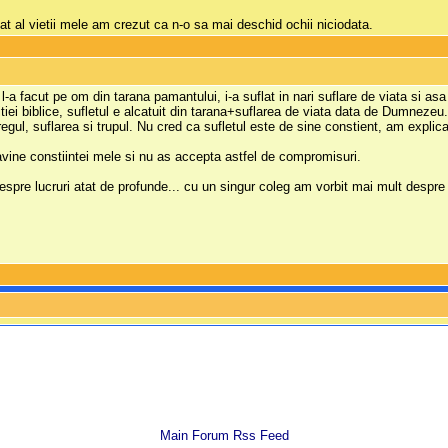
 al vietii mele am crezut ca n-o sa mai deschid ochii niciodata.
-a facut pe om din tarana pamantului, i-a suflat in nari suflare de viata si asa
itiei biblice, sufletul e alcatuit din tarana+suflarea de viata data de Dumnez
regul, suflarea si trupul. Nu cred ca sufletul este de sine constient, am explic
avine constiintei mele si nu as accepta astfel de compromisuri.
spre lucruri atat de profunde... cu un singur coleg am vorbit mai mult despre 
Main Forum Rss Feed