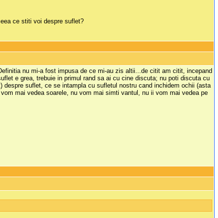
eea ce stiti voi despre suflet?
efinitia nu mi-a fost impusa de ce mi-au zis altii...de citit am citit, incepand
 suflet e grea, trebuie in primul rand sa ai cu cine discuta; nu poti discuta cu
t) despre suflet, ce se intampla cu sufletul nostru cand inchidem ochii (asta
u vom mai vedea soarele, nu vom mai simti vantul, nu ii vom mai vedea pe