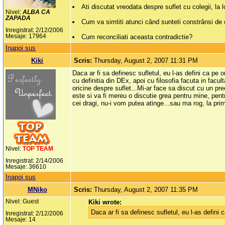
Ati discutat vreodata despre suflet cu colegii, la
Nivel:
ALBA CA
ZAPADA
Cum va simtiti atunci când sunteti constrânsi de c
Inregistrat: 2/12/2006
Mesaje: 17964
Cum reconciliati aceasta contradictie?
Inapoi sus
Kiki
Scris:
Thursday, August 2, 2007 11:31 PM
Daca ar fi sa definesc sufletul, eu l-as defini ca pe o
cu definitia din DEx, apoi cu filosofia facuta in facult
oricine despre suflet...Mi-ar face sa discut cu un pr
este si va fi mereu o discutie grea pentru mine, p
cei dragi, nu-i vom putea atinge...sau ma rog, la pri
Nivel:
TOP TEAM
Inregistrat: 2/14/2006
Mesaje: 36610
Inapoi sus
MNiko
Scris:
Thursday, August 2, 2007 11:35 PM
Nivel: Guest
Kiki wrote:
Daca ar fi sa definesc sufletul, eu l-as defini 
Inregistrat: 2/12/2006
Mesaje: 14