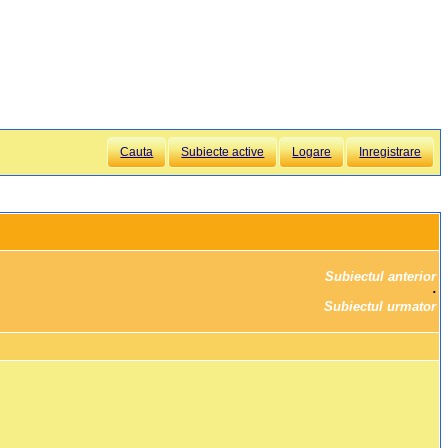
Cauta
Subiecte active
Logare
Inregistrare
Subiectul anterior
		·

Subiectul urmator