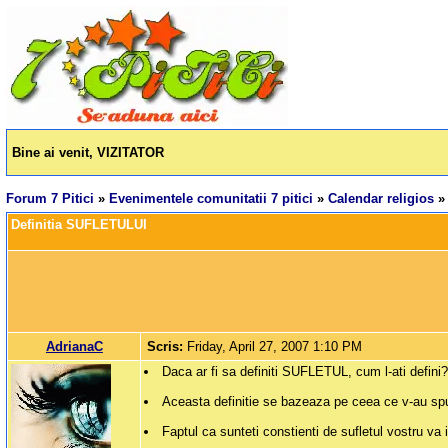
Bine ai venit, VIZITATOR
Forum 7 Pitici
»
Evenimentele comunitatii 7 pitici
»
Calendar religios
Definitia SUFLETULUI
AdrianaC
Scris:
Friday, April 27, 2007 1:10 PM
Daca ar fi sa definiti SUFLETUL, cum l-ati defini
Aceasta definitie se bazeaza pe ceea ce v-au spus 
Faptul ca sunteti constienti de sufletul vostru va i