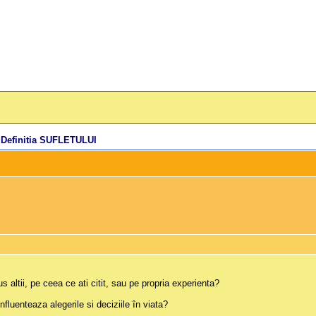
»
Definitia SUFLETULUI
?
altii, pe ceea ce ati citit, sau pe propria experienta?
nfluenteaza alegerile si deciziile în viata?