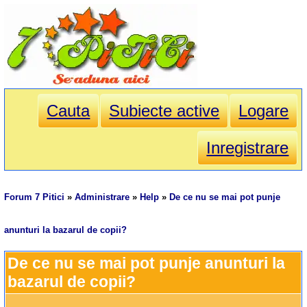
Cauta
Subiecte active
Logare
Inregistrare
Forum 7 Pitici
»
Administrare
»
Help
»
De ce nu se mai pot punje
anunturi la bazarul de copii?
De ce nu se mai pot punje anunturi la 
bazarul de copii?