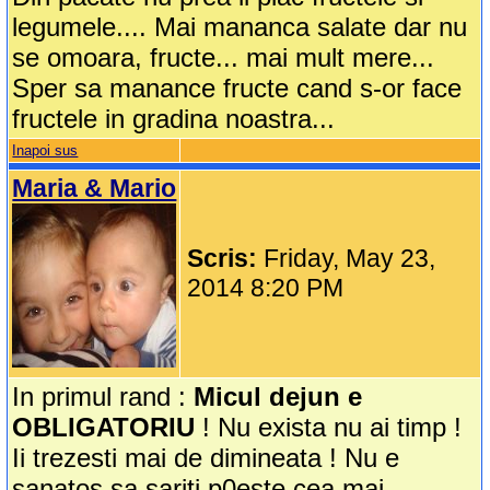
legumele.... Mai mananca salate dar nu
se omoara, fructe... mai mult mere...
Sper sa manance fructe cand s-or face
fructele in gradina noastra...
Inapoi sus
Maria & Mario
Scris:
Friday, May 23,
2014 8:20 PM
In primul rand :
Micul dejun e
OBLIGATORIU
! Nu exista nu ai timp !
Ii trezesti mai de dimineata ! Nu e
sanatos sa sariti p0este cea mai