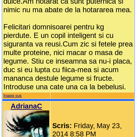
dulce.Am hotarat ca sunt puternica si
nimic nu ma abate de la hotararea mea.
Felicitari domnisoarei pentru kg
pierdute. E un copil inteligent si cu
siguranta va reusi.Cum zic si fetele prea
multe proteine, nici macar o masa de
legume. Stiu ce inseamna sa nu-i placa,
duc si eu lupta cu fiica-mea si acum
mananca destule legume si fructe.
Introduse una cate una ca la bebelusi.
Inapoi sus
AdrianaC
Scris:
Friday, May 23,
2014 8:58 PM