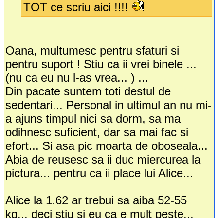
TOT ce scriu aici !!!!
Oana, multumesc pentru sfaturi si
pentru suport ! Stiu ca ii vrei binele ...
(nu ca eu nu l-as vrea... ) ...
Din pacate suntem toti destul de
sedentari... Personal in ultimul an nu mi-
a ajuns timpul nici sa dorm, sa ma
odihnesc suficient, dar sa mai fac si
efort... Si asa pic moarta de oboseala...
Abia de reusesc sa ii duc miercurea la
pictura... pentru ca ii place lui Alice...
Alice la 1.62 ar trebui sa aiba 52-55
kg... deci stiu si eu ca e mult peste...