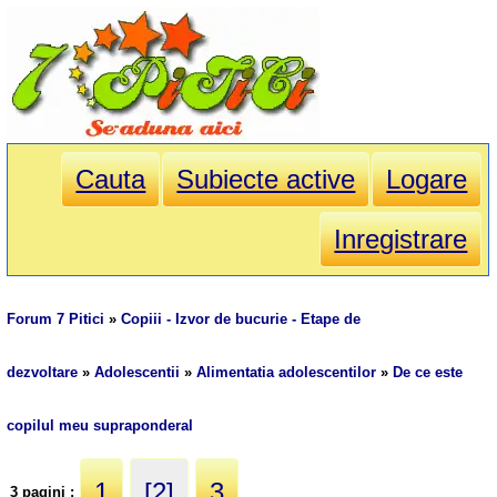
Cauta
Subiecte active
Logare
Inregistrare
Forum 7 Pitici
»
Copiii - Izvor de bucurie - Etape de
dezvoltare
»
Adolescentii
»
Alimentatia adolescentilor
»
De ce este
copilul meu supraponderal
1
[2]
3
3 pagini :