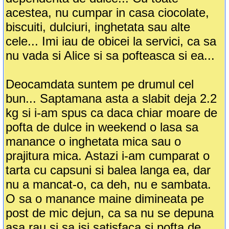
acestea, nu cumpar in casa ciocolate,
biscuiti, dulciuri, inghetata sau alte
cele... Imi iau de obicei la servici, ca sa
nu vada si Alice si sa pofteasca si ea...
Deocamdata suntem pe drumul cel
bun... Saptamana asta a slabit deja 2.2
kg si i-am spus ca daca chiar moare de
pofta de dulce in weekend o lasa sa
manance o inghetata mica sau o
prajitura mica. Astazi i-am cumparat o
tarta cu capsuni si balea langa ea, dar
nu a mancat-o, ca deh, nu e sambata.
O sa o manance maine dimineata pe
post de mic dejun, ca sa nu se depuna
asa rau si sa isi satisfaca si pofta de