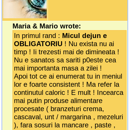
Maria & Mario wrote:
In primul rand :
Micul dejun e
OBLIGATORIU
! Nu exista nu ai
timp ! Ii trezesti mai de dimineata !
Nu e sanatos sa sariti p0este cea
mai importanta masa a zilei !
Apoi tot ce ai enumerat tu in meniul
lor e foarte consistent ! Ma refer la
continutul caloric ! E mult ! Incearca
mai putin produse alimentare
procesate ( branzeturi crema,
cascaval, unt / margarina , mezeluri
), fara sosuri la mancare , paste ,