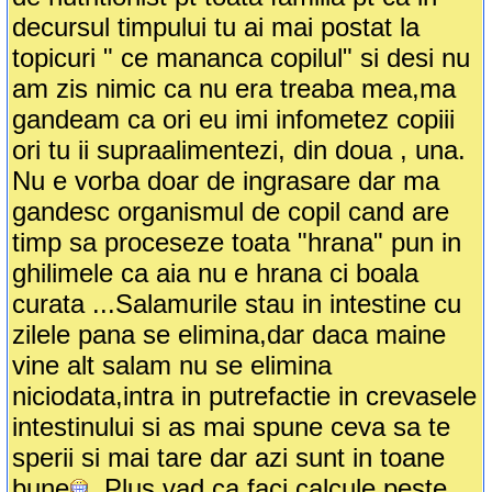
decursul timpului tu ai mai postat la
topicuri " ce mananca copilul" si desi nu
am zis nimic ca nu era treaba mea,ma
gandeam ca ori eu imi infometez copiii
ori tu ii supraalimentezi, din doua , una.
Nu e vorba doar de ingrasare dar ma
gandesc organismul de copil cand are
timp sa proceseze toata "hrana" pun in
ghilimele ca aia nu e hrana ci boala
curata ...Salamurile stau in intestine cu
zilele pana se elimina,dar daca maine
vine alt salam nu se elimina
niciodata,intra in putrefactie in crevasele
intestinului si as mai spune ceva sa te
sperii si mai tare dar azi sunt in toane
bune
.Plus vad ca faci calcule peste