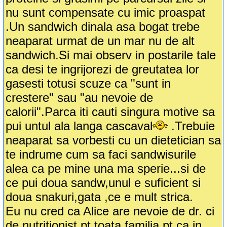
nu sunt compensate cu imic proaspat
.Un sandwich dinala asa bogat trebe
neaparat urmat de un mar nu de alt
sandwich.Si mai observ in postarile tale
ca desi te ingrijorezi de greutatea lor
gasesti totusi scuze ca "sunt in
crestere" sau "au nevoie de
calorii".Parca iti cauti singura motive sa
pui untul ala langa cascaval
.Trebuie
neaparat sa vorbesti cu un dietetician sa
te indrume cum sa faci sandwisurile
alea ca pe mine una ma sperie...si de
ce pui doua sandw,unul e suficient si
doua snakuri,gata ,ce e mult strica.
Eu nu cred ca Alice are nevoie de dr. ci
de nutritionist pt toata familia pt ca in