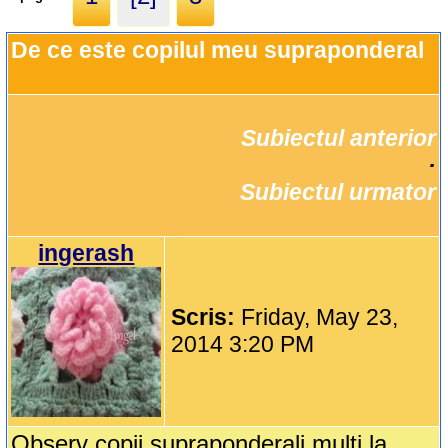
De ce este copilul meu supraponderal
Subiectul anterior
		·

Subiectul urmator
ingerash
Scris:
Friday, May 23,
2014 3:20 PM
Observ copii supraponderali,multi la