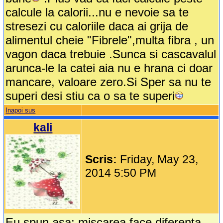
calcule la calorii...nu e nevoie sa te
stresezi cu caloriile daca ai grija de
alimentul cheie "Fibrele",multa fibra , un
vagon daca trebuie .Sunca si cascavalul
arunca-le la catei aia nu e hrana ci doar
mancare, valoare zero.Si Sper sa nu te
superi desi stiu ca o sa te superi
Inapoi sus
kali
Scris:
Friday, May 23,
2014 5:50 PM
Eu spun asa: miscarea face diferenta.