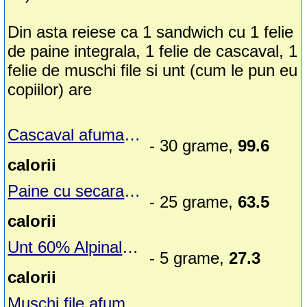
Din asta reiese ca 1 sandwich cu 1 felie
de paine integrala, 1 felie de cascaval, 1
felie de muschi file si unt (cum le pun eu
copiilor) are
Cascaval afumat Hochland
- 30 grame,
99.6
calorii
Paine cu secara toast KB
- 25 grame,
63.5
calorii
Unt 60% Alpinalatte
- 5 grame,
27.3
calorii
Muschi file afumat Cris-Tim