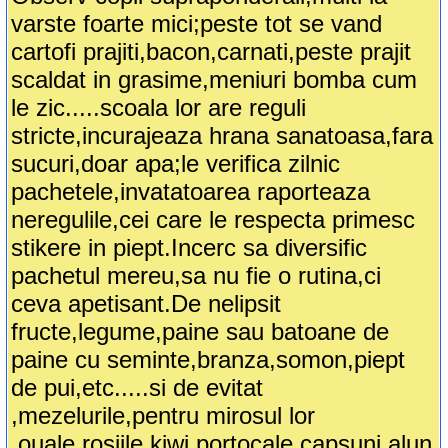
varste foarte mici;peste tot se vand
cartofi prajiti,bacon,carnati,peste prajit
scaldat in grasime,meniuri bomba cum
le zic.....scoala lor are reguli
stricte,incurajeaza hrana sanatoasa,fara
sucuri,doar apa;le verifica zilnic
pachetele,invatatoarea raporteaza
neregulile,cei care le respecta primesc
stikere in piept.Incerc sa diversific
pachetul mereu,sa nu fie o rutina,ci
ceva apetisant.De nelipsit
fructe,legume,paine sau batoane de
paine cu seminte,branza,somon,piept
de pui,etc.....si de evitat
,mezelurile,pentru mirosul lor
,ouale,rosiile,kiwi,portocale,capsuni,alun