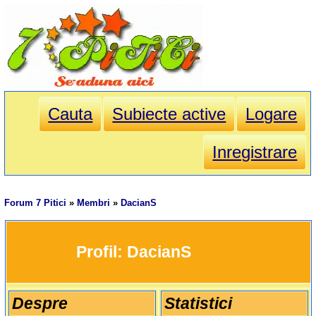
Cauta
Subiecte active
Logare
Inregistrare
Forum 7 Pitici
»
Membri
»
DacianS
		Profil: 
DacianS
Despre
Statistici