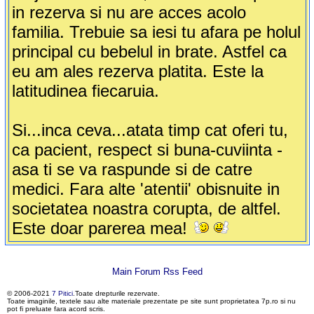
in rezerva si nu are acces acolo
familia. Trebuie sa iesi tu afara pe holul
principal cu bebelul in brate. Astfel ca
eu am ales rezerva platita. Este la
latitudinea fiecaruia.
Si...inca ceva...atata timp cat oferi tu,
ca pacient, respect si buna-cuviinta -
asa ti se va raspunde si de catre
medici. Fara alte 'atentii' obisnuite in
societatea noastra corupta, de altfel.
Este doar parerea mea!
Main Forum Rss Feed
© 2006-2021
7 Pitici
.Toate drepturile rezervate.
Toate imaginile, textele sau alte materiale prezentate pe site sunt proprietatea 7p.ro si nu
pot fi preluate fara acord scris.