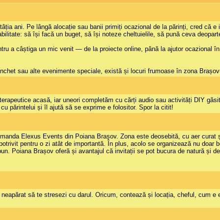
ția ani. Pe lângă alocație sau banii primiți ocazional de la părinți, cred că e
bilitate: să își facă un buget, să își noteze cheltuielile, să pună ceva deopar
pentru a câștiga un mic venit — de la proiecte online, până la ajutor ocazional 
anchet sau alte evenimente speciale, există și locuri frumoase în zona Brașo
rapeutice acasă, iar uneori completăm cu cărți audio sau activități DIY găsite
u părintelui și îl ajută să se exprime e folositor. Spor la citit!
manda Elexus Events din Poiana Brașov. Zona este deosebită, cu aer curat și 
potrivit pentru o zi atât de importantă. În plus, acolo se organizează nu doar 
 bun. Poiana Brașov oferă și avantajul că invitații se pot bucura de natură și 
nu neapărat să te stresezi cu darul. Oricum, contează și locația, cheful, cum e