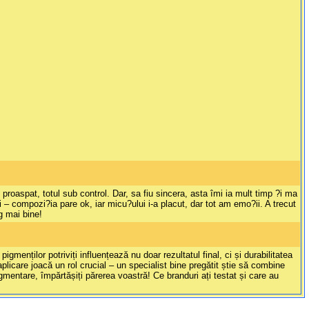
aspat, totul sub control. Dar, sa fiu sincera, asta îmi ia mult timp ?i ma
 – compozi?ia pare ok, iar micu?ului i-a placut, dar tot am emo?ii. A trecut
g mai bine!
menților potriviți influențează nu doar rezultatul final, ci și durabilitatea
icare joacă un rol crucial – un specialist bine pregătit știe să combine
gmentare, împărtășiți părerea voastră! Ce branduri ați testat și care au