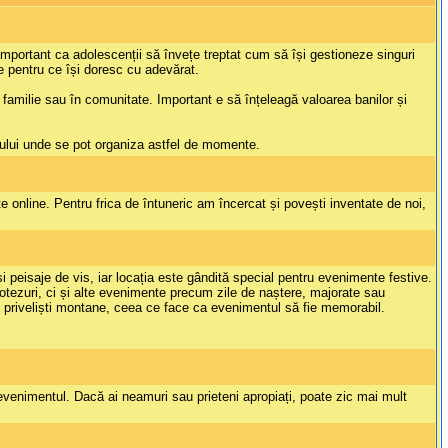
 important ca adolescenții să învețe treptat cum să își gestioneze singuri
te pentru ce își doresc cu adevărat.
în familie sau în comunitate. Important e să înțeleagă valoarea banilor și
vului unde se pot organiza astfel de momente.
 online. Pentru frica de întuneric am încercat și povești inventate de noi,
peisaje de vis, iar locația este gândită special pentru evenimente festive.
botezuri, ci și alte evenimente precum zile de naștere, majorate sau
de priveliști montane, ceea ce face ca evenimentul să fie memorabil.
 evenimentul. Dacă ai neamuri sau prieteni apropiați, poate zic mai mult