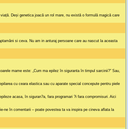
de viață. Deși genetica joacă un rol mare, nu există o formulă magică care
 saptamâni si ceva. Nu am in anturaj persoane care au nascut la aceasta
viitoarele mame este: „Cum ma epilez în siguranta în timpul sarcinii?” Sau,
epilarea cu ceara elastica sau cu aparate special concepute pentru piele
pileze acasa, în siguran?a, fara programari ?i fara compromisuri. Aici
ie-ne în comentarii – poate povestea ta va inspira pe cineva aflata la