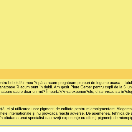
ru bebelu?ul meu ?i pâna acum pregateam piureuri de legume acasa – totul pro
anatoase ?i acum sunt în dubii. Am gasit Piure Gerber pentru copii de la 5 luni
natoare sau e doar un mit? Împarta?i?i-va experien?ele, chiar vreau sa în?ele
 ci și utilizarea unor pigmenți de calitate pentru micropigmentare. Alegerea pig
ele internaționale și nu provoacă reacții adverse. De asemenea, tehnica de apl
n căutarea unui specialist sau aveți experiențe cu diferiți pigmenți de micropi