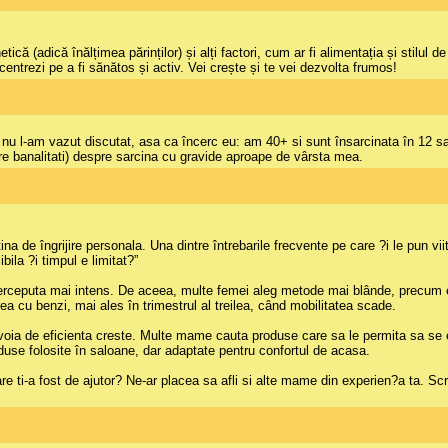
ă (adică înălțimea părinților) și alți factori, cum ar fi alimentația și stilul 
centrezi pe a fi sănătos și activ. Vei crește și te vei dezvolta frumos!
tlu nu l-am vazut discutat, asa ca încerc eu: am 40+ si sunt însarcinata în 12
pre banalitati) despre sarcina cu gravide aproape de vârsta mea.
tina de îngrijire personala. Una dintre întrebarile frecvente pe care ?i le pun 
ila ?i timpul e limitat?”
i perceputa mai intens. De aceea, multe femei aleg metode mai blânde, precum 
ea cu benzi, mai ales în trimestrul al treilea, când mobilitatea scade.
voia de eficienta creste. Multe mame cauta produse care sa le permita sa se e
oduse folosite în saloane, dar adaptate pentru confortul de acasa.
e ti-a fost de ajutor? Ne-ar placea sa afli si alte mame din experien?a ta. Scr