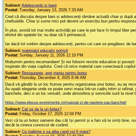
Subiect:
Adolescentii si banii
Postat:
Tuesday, January 13, 2026 7:33 AM
Cred că discuția despre bani și adolescenți rămâne actuală chiar și după atâ
cheltuielile. Chiar și sume mici pot deveni un exercițiu bun pentru responsa
În plus, există tot mai multe activități pe care le pot face în timpul liber 
efortul din spatele lor, nu doar să îi primească.
Iar dacă tot vorbim despre adolescenți, pentru cei care se pregătesc de b
Subiect:
materialul educativ potrivit
Postat:
Sunday, January 11, 2026 12:10 PM
Mulțumim pentru recomandare! Și noi folosim reviste educative și povești te
inspirate din viața copilului. Cred că orice material care conectează copilul c
Subiect:
Restaurante ,pret,meniu pentru botez
Postat:
Thursday, December 4, 2025 8:46 AM
Dacă vă gândiți la un loc frumos pentru organizarea unui botez, eu aș reco
Au spații elegante unde se poate servi masa într-un cadru intim și rafinat, 
banchete, deci e un loc versatil, unde atmosfera și serviciile sunt la nivel
https://www.elexus-evenimente.ro/majorat-zi-de-nastere-sau-banchet/
Subiect:
Cat se da la un botez?
Postat:
Friday, October 17, 2025 12:04 PM
Vezi că la un botez oamenii dau cât își permit și e fain să te simți bine, 
decât la cineva cunoscut de curând.
Subiect:
Ce inaltime o sa aiba cand voi fi mare?