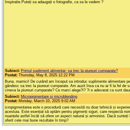
Inspiratie.Puteți sa adaugați o fotografie, ca sa le vedem ?
Subiect:
Primul supliment alimentar: sa trec la piureuri cumparate?
Postat:
Thursday, May 8, 2025 12:22 PM
Buna, mamici! De curând am început sa introduc suplimente alimentare pent
gândesc sa trec la piureuri cumparate. Am auzit însa ca nu ar fi la fel de s
cineva la piureuri cumparate? Ce marci alege?i? ?i e adevarat ca sunt dau
Subiect:
Micropigmentare si microblending
Postat:
Monday, March 10, 2025 9:02 AM
icropigmentarea este o procedură care necesită nu doar tehnică și experiență,
acestuia. Este esențial să optăm pentru pigmenți siguri, care respectă norm
nuanțele astfel încât să ofere un aspect natural și armonios. Dacă sunteți î
oferit cele mai bune rezultate în timp?