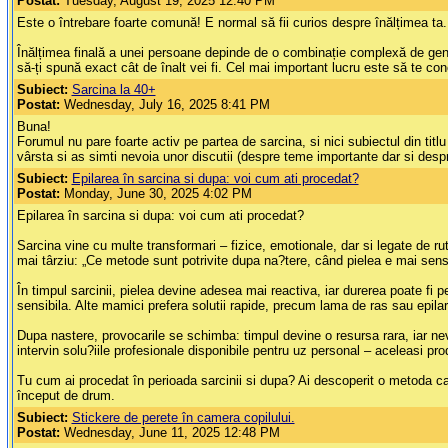
Postat:
Tuesday, August 19, 2025 12:40 PM
Este o întrebare foarte comună! E normal să fii curios despre înălțimea ta.
Înălțimea finală a unei persoane depinde de o combinație complexă de genetic
să-ți spună exact cât de înalt vei fi. Cel mai important lucru este să te con
Subiect:
Sarcina la 40+
Postat:
Wednesday, July 16, 2025 8:41 PM
Buna!
Forumul nu pare foarte activ pe partea de sarcina, si nici subiectul din ti
vârsta si as simti nevoia unor discutii (despre teme importante dar si des
Subiect:
Epilarea în sarcina si dupa: voi cum ati procedat?
Postat:
Monday, June 30, 2025 4:02 PM
Epilarea în sarcina si dupa: voi cum ati procedat?
Sarcina vine cu multe transformari – fizice, emotionale, dar si legate de ru
mai târziu: „Ce metode sunt potrivite dupa na?tere, când pielea e mai sensib
În timpul sarcinii, pielea devine adesea mai reactiva, iar durerea poate f
sensibila. Alte mamici prefera solutii rapide, precum lama de ras sau epilar
Dupa nastere, provocarile se schimba: timpul devine o resursa rara, iar ne
intervin solu?iile profesionale disponibile pentru uz personal – aceleasi pr
Tu cum ai procedat în perioada sarcinii si dupa? Ai descoperit o metoda car
început de drum.
Subiect:
Stickere de perete în camera copilului.
Postat:
Wednesday, June 11, 2025 12:48 PM