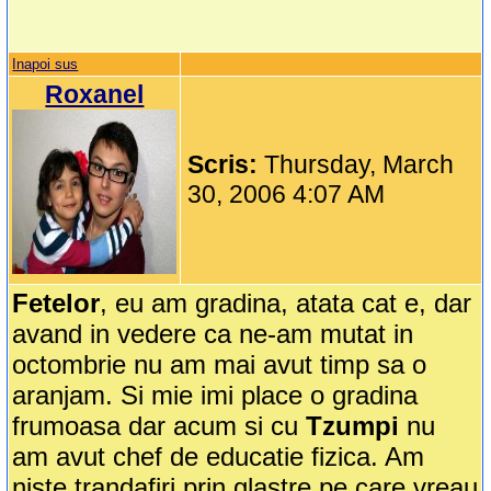
Inapoi sus
Roxanel
Scris:
Thursday, March
30, 2006 4:07 AM
Fetelor
, eu am gradina, atata cat e, dar
avand in vedere ca ne-am mutat in
octombrie nu am mai avut timp sa o
aranjam. Si mie imi place o gradina
frumoasa dar acum si cu
Tzumpi
nu
am avut chef de educatie fizica. Am
niste trandafiri prin glastre pe care vreau