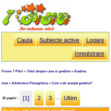
Cauta
Subiecte active
Logare
Inregistrare
Forum 7 Pitici
»
Totul despre casa si gradina
»
Gradina
mea
»
Arhitectura Peisagistica
»
Cum v-ati aranjat gradina?
[1]
2
3
Ultim
22 pagini :
...