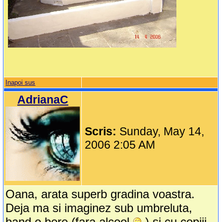
Inapoi sus
AdrianaC
Scris:
Sunday, May 14,
2006 2:05 AM
Oana, arata superb gradina voastra.
Deja ma si imaginez sub umbreluta,
band o bere (fara alcool
) si cu copiii