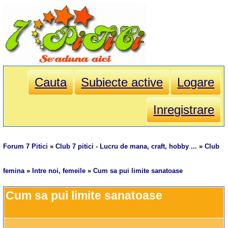
Cauta
Subiecte active
Logare
Inregistrare
Forum 7 Pitici
»
Club 7 pitici - Lucru de mana, craft, hobby ...
»
Club
femina
»
Intre noi, femeile
»
Cum sa pui limite sanatoase
Cum sa pui limite sanatoase