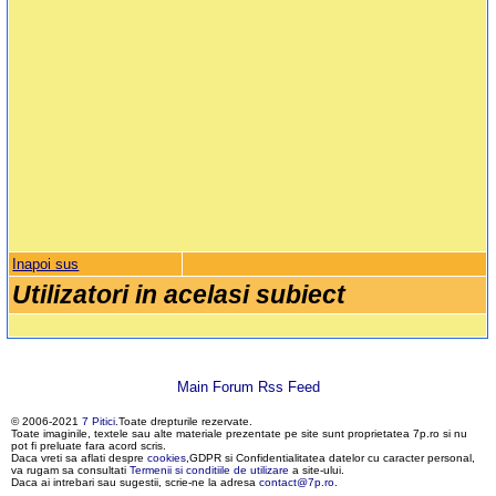
Inapoi sus
Utilizatori in acelasi subiect
Main Forum Rss Feed
© 2006-2021
7 Pitici
.Toate drepturile rezervate.
Toate imaginile, textele sau alte materiale prezentate pe site sunt proprietatea 7p.ro si nu
pot fi preluate fara acord scris.
Daca vreti sa aflati despre
cookies
,GDPR si Confidentialitatea datelor cu caracter personal,
va rugam sa consultati
Termenii si conditiile de utilizare
a site-ului.
Daca ai intrebari sau sugestii, scrie-ne la adresa
contact@7p.ro
.