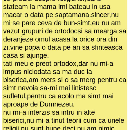
stateam la mama imi bateau in usa
macar o data pe saptamana.sincer,nu
mi se pare ceva de bun-simt,eu nu am
vazut grupuri de ortodocsi sa mearga sa
deranjeze omul acasa la orice ora din
zi.vine popa o data pe an sa sfinteasca
casa si ajunge.
tati meu e preot ortodox,dar nu mi-a
impus niciodata sa ma duc la
biserica,am mers si o sa merg pentru ca
simt nevoia sa-mi mai linistesc
sufletul,pentru ca acolo ma simt mai
aproape de Dumnezeu.
nu mi-a interzis sa intru in alte
biserici,nu mi-a tinut teorii cum ca unele
religii nu sunt bune,deci nu am nimic