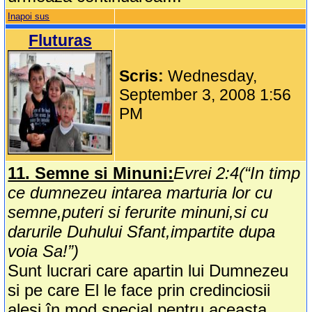
Inapoi sus
Fluturas
Scris:
Wednesday,
September 3, 2008 1:56
PM
11. Semne si Minuni:
Evrei 2:4(“In timp
ce dumnezeu intarea marturia lor cu
semne,puteri si ferurite minuni,si cu
darurile Duhului Sfant,impartite dupa
voia Sa!”)
Sunt lucrari care apartin lui Dumnezeu
si pe care El le face prin credinciosii
alesi în mod special pentru aceasta