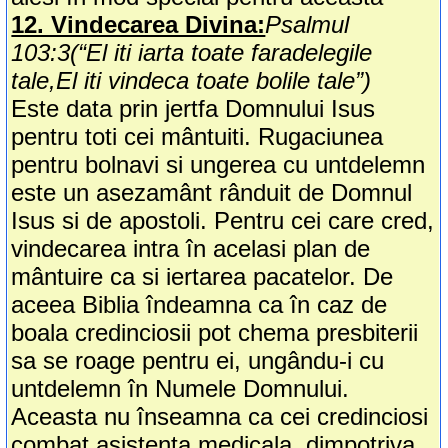
12. Vindecarea Divina:
Psalmul
103:3(“El iti iarta toate faradelegile
tale,El iti vindeca toate bolile tale”)
Este data prin jertfa Domnului Isus
pentru toti cei mântuiti. Rugaciunea
pentru bolnavi si ungerea cu untdelemn
este un asezamânt rânduit de Domnul
Isus si de apostoli. Pentru cei care cred,
vindecarea intra în acelasi plan de
mântuire ca si iertarea pacatelor. De
aceea Biblia îndeamna ca în caz de
boala credinciosii pot chema presbiterii
sa se roage pentru ei, ungându-i cu
untdelemn în Numele Domnului.
Aceasta nu înseamna ca cei credinciosi
combat asistenta medicala, dimpotriva