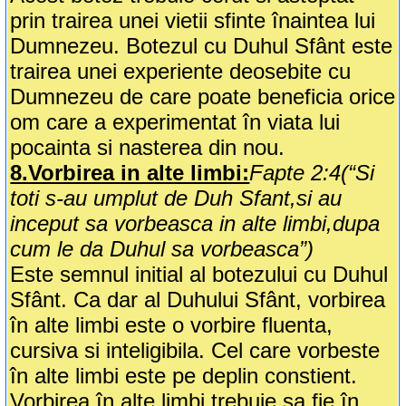
prin trairea unei vietii sfinte înaintea lui
Dumnezeu. Botezul cu Duhul Sfânt este
trairea unei experiente deosebite cu
Dumnezeu de care poate beneficia orice
om care a experimentat în viata lui
pocainta si nasterea din nou.
8.Vorbirea in alte limbi:
Fapte 2:4(“Si
toti s-au umplut de Duh Sfant,si au
inceput sa vorbeasca in alte limbi,dupa
cum le da Duhul sa vorbeasca”)
Este semnul initial al botezului cu Duhul
Sfânt. Ca dar al Duhului Sfânt, vorbirea
în alte limbi este o vorbire fluenta,
cursiva si inteligibila. Cel care vorbeste
în alte limbi este pe deplin constient.
Vorbirea în alte limbi trebuie sa fie în