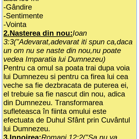
-Gândire
-Sentimente
-Vointa
2.Nasterea din nou:
Ioan
3:3("Adevarat,adevarat iti spun ca,daca
un om nu se naste din nou,nu poate
vedea Imparatia lui Dumnezeu)
Pentru ca omul sa poata trai dupa voia
lui Dumnezeu si pentru ca firea lui cea
veche sa fie dezbracata de puterea ei,
el trebuie sa fie nascut din nou, adica
din Dumnezeu. Transformarea
sufleteasca în fiinta omului este
efectuata de Duhul Sfânt prin Cuvântul
lui Dumnezeu.
3.Innoirea:
Romani 12:2("Sa nu va