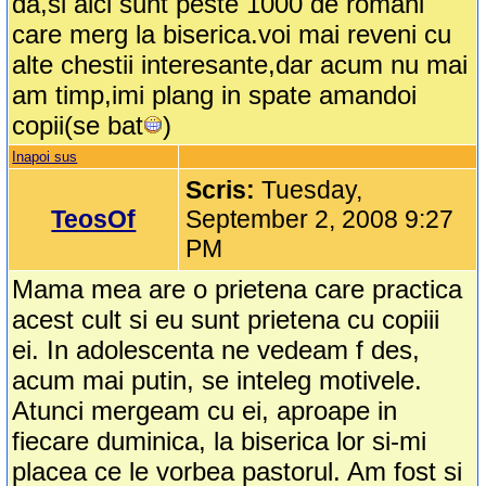
da,si aici sunt peste 1000 de romani
care merg la biserica.voi mai reveni cu
alte chestii interesante,dar acum nu mai
am timp,imi plang in spate amandoi
copii(se bat
)
Inapoi sus
Scris:
Tuesday,
TeosOf
September 2, 2008 9:27
PM
Mama mea are o prietena care practica
acest cult si eu sunt prietena cu copiii
ei. In adolescenta ne vedeam f des,
acum mai putin, se inteleg motivele.
Atunci mergeam cu ei, aproape in
fiecare duminica, la biserica lor si-mi
placea ce le vorbea pastorul. Am fost si