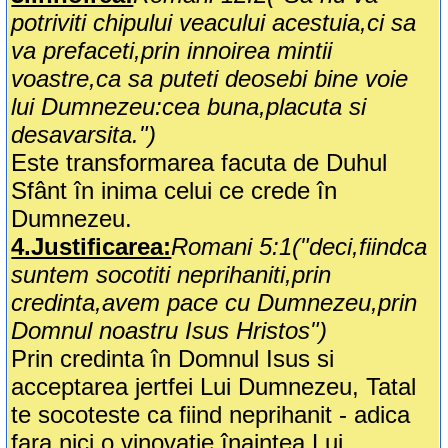
potriviti chipului veacului acestuia,ci sa
va prefaceti,prin innoirea mintii
voastre,ca sa puteti deosebi bine voie
lui Dumnezeu:cea buna,placuta si
desavarsita.")
Este transformarea facuta de Duhul
Sfânt în inima celui ce crede în
Dumnezeu.
4.Justificarea:
Romani 5:1("deci,fiindca
suntem socotiti neprihaniti,prin
credinta,avem pace cu Dumnezeu,prin
Domnul noastru Isus Hristos")
Prin credinta în Domnul Isus si
acceptarea jertfei Lui Dumnezeu, Tatal
te socoteste ca fiind neprihanit - adica
fara nici o vinovatie înaintea Lui.