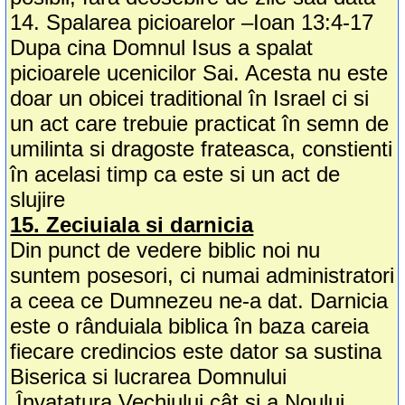
14. Spalarea picioarelor –Ioan 13:4-17
Dupa cina Domnul Isus a spalat
picioarele ucenicilor Sai. Acesta nu este
doar un obicei traditional în Israel ci si
un act care trebuie practicat în semn de
umilinta si dragoste frateasca, constienti
în acelasi timp ca este si un act de
slujire
15. Zeciuiala si darnicia
Din punct de vedere biblic noi nu
suntem posesori, ci numai administratori
a ceea ce Dumnezeu ne-a dat. Darnicia
este o rânduiala biblica în baza careia
fiecare credincios este dator sa sustina
Biserica si lucrarea Domnului
.Învatatura Vechiului cât si a Noului