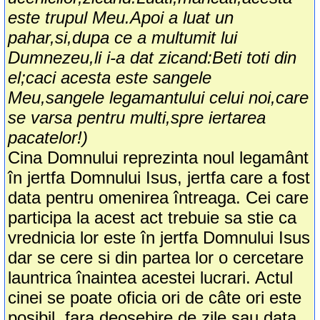
este trupul Meu.Apoi a luat un
pahar,si,dupa ce a multumit lui
Dumnezeu,li i-a dat zicand:Beti toti din
el;caci acesta este sangele
Meu,sangele legamantului celui noi,care
se varsa pentru multi,spre iertarea
pacatelor!)
Cina Domnului reprezinta noul legamânt
în jertfa Domnului Isus, jertfa care a fost
data pentru omenirea întreaga. Cei care
participa la acest act trebuie sa stie ca
vrednicia lor este în jertfa Domnului Isus
dar se cere si din partea lor o cercetare
launtrica înaintea acestei lucrari. Actul
cinei se poate oficia ori de câte ori este
posibil, fara deosebire de zile sau data