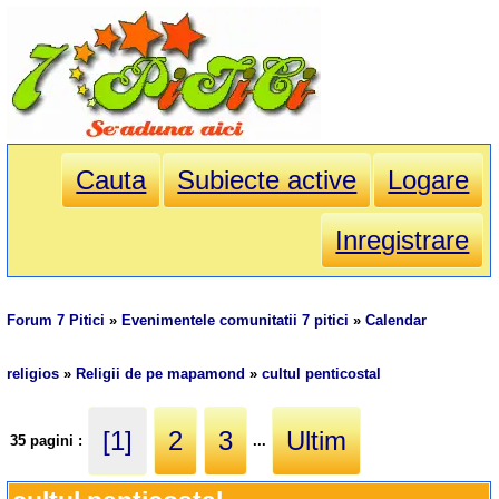
Cauta
Subiecte active
Logare
Inregistrare
Forum 7 Pitici
»
Evenimentele comunitatii 7 pitici
»
Calendar
religios
»
Religii de pe mapamond
»
cultul penticostal
[1]
2
3
Ultim
35 pagini :
...