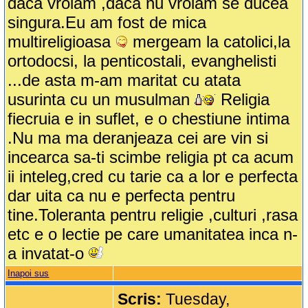
daca vroiam ,daca nu vroiam se ducea
singura.Eu am fost de mica
multireligioasa
mergeam la catolici,la
ortodocsi, la penticostali, evanghelisti
...de asta m-am maritat cu atata
usurinta cu un musulman
Religia
fiecruia e in suflet, e o chestiune intima
.Nu ma ma deranjeaza cei are vin si
incearca sa-ti scimbe religia pt ca acum
ii inteleg,cred cu tarie ca a lor e perfecta
dar uita ca nu e perfecta pentru
tine.Toleranta pentru religie ,culturi ,rasa
etc e o lectie pe care umanitatea inca n-
a invatat-o
Inapoi sus
Scris:
Tuesday,