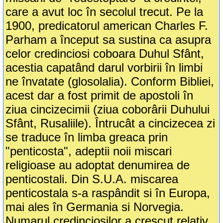
care a avut loc în secolul trecut. Pe la
1900, predicatorul american Charles F.
Parham a început sa sustina ca asupra
celor credinciosi coboara Duhul Sfânt,
acestia capatând darul vorbirii în limbi
ne învatate (glosolalia). Conform Bibliei,
acest dar a fost primit de apostoli în
ziua cincizecimii (ziua coborârii Duhului
Sfânt, Rusaliile). Întrucât a cincizecea zi
se traduce în limba greaca prin
"penticosta", adeptii noii miscari
religioase au adoptat denumirea de
penticostali. Din S.U.A. miscarea
penticostala s-a raspândit si în Europa,
mai ales în Germania si Norvegia.
Numarul credinciosilor a crescut relativ