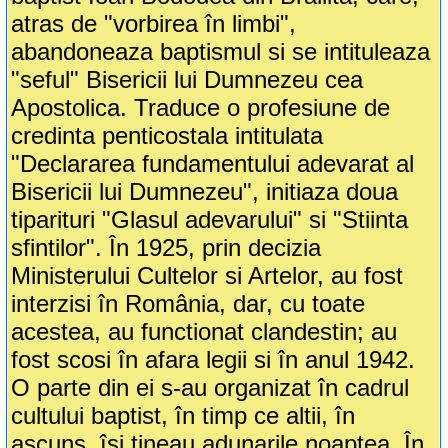
atras de "vorbirea în limbi",
abandoneaza baptismul si se intituleaza
"seful" Bisericii lui Dumnezeu cea
Apostolica. Traduce o profesiune de
credinta penticostala intitulata
"Declararea fundamentului adevarat al
Bisericii lui Dumnezeu", initiaza doua
tiparituri "Glasul adevarului" si "Stiinta
sfintilor". În 1925, prin decizia
Ministerului Cultelor si Artelor, au fost
interzisi în România, dar, cu toate
acestea, au functionat clandestin; au
fost scosi în afara legii si în anul 1942.
O parte din ei s-au organizat în cadrul
cultului baptist, în timp ce altii, în
ascuns, îsi tineau adunarile noaptea. În