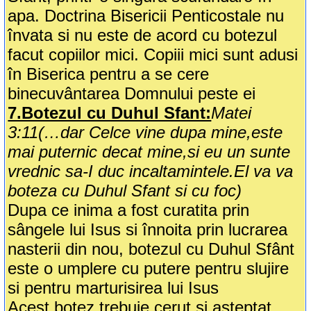
apa. Doctrina Bisericii Penticostale nu
învata si nu este de acord cu botezul
facut copiilor mici. Copiii mici sunt adusi
în Biserica pentru a se cere
binecuvântarea Domnului peste ei
7.Botezul cu Duhul Sfant:
Matei
3:11(…dar Celce vine dupa mine,este
mai puternic decat mine,si eu un sunte
vrednic sa-I duc incaltamintele.El va va
boteza cu Duhul Sfant si cu foc)
Dupa ce inima a fost curatita prin
sângele lui Isus si înnoita prin lucrarea
nasterii din nou, botezul cu Duhul Sfânt
este o umplere cu putere pentru slujire
si pentru marturisirea lui Isus
Acest botez trebuie cerut si asteptat