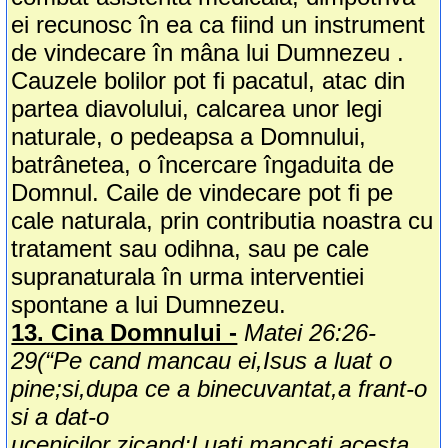
ei recunosc în ea ca fiind un instrument
de vindecare în mâna lui Dumnezeu .
Cauzele bolilor pot fi pacatul, atac din
partea diavolului, calcarea unor legi
naturale, o pedeapsa a Domnului,
batrânetea, o încercare îngaduita de
Domnul. Caile de vindecare pot fi pe
cale naturala, prin contributia noastra cu
tratament sau odihna, sau pe cale
supranaturala în urma interventiei
spontane a lui Dumnezeu.
13. Cina Domnului -
Matei 26:26-
29(“Pe cand mancau ei,Isus a luat o
pine;si,dupa ce a binecuvantat,a frant-o
si a dat-o
ucenicilor,zicand:Luati,mancati,acesta