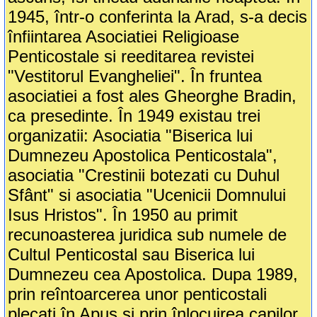
1945, într-o conferinta la Arad, s-a decis
înfiintarea Asociatiei Religioase
Penticostale si reeditarea revistei
"Vestitorul Evangheliei". În fruntea
asociatiei a fost ales Gheorghe Bradin,
ca presedinte. În 1949 existau trei
organizatii: Asociatia "Biserica lui
Dumnezeu Apostolica Penticostala",
asociatia "Crestinii botezati cu Duhul
Sfânt" si asociatia "Ucenicii Domnului
Isus Hristos". În 1950 au primit
recunoasterea juridica sub numele de
Cultul Penticostal sau Biserica lui
Dumnezeu cea Apostolica. Dupa 1989,
prin reîntoarcerea unor penticostali
plecati în Apus si prin înlocuirea capilor