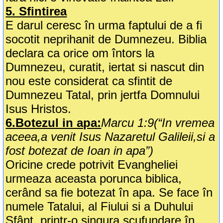
5. Sfintirea
E darul ceresc în urma faptului de a fi
socotit neprihanit de Dumnezeu. Biblia
declara ca orice om întors la
Dumnezeu, curatit, iertat si nascut din
nou este considerat ca sfintit de
Dumnezeu Tatal, prin jertfa Domnului
Isus Hristos.
6.Botezul in apa:
Marcu 1:9(“In vremea
aceea,a venit Isus Nazaretul Galileii,si a
fost botezat de Ioan in apa”)
Oricine crede potrivit Evangheliei
urmeaza aceasta porunca biblica,
cerând sa fie botezat în apa. Se face în
numele Tatalui, al Fiului si a Duhului
Sfânt, printr-o singura scufundare în