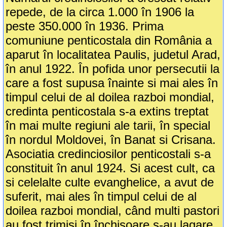
repede, de la circa 1.000 în 1906 la
peste 350.000 în 1936. Prima
comuniune penticostala din România a
aparut în localitatea Paulis, judetul Arad,
în anul 1922. În pofida unor persecutii la
care a fost supusa înainte si mai ales în
timpul celui de al doilea razboi mondial,
credinta penticostala s-a extins treptat
în mai multe regiuni ale tarii, în special
în nordul Moldovei, în Banat si Crisana.
Asociatia credinciosilor penticostali s-a
constituit în anul 1924. Si acest cult, ca
si celelalte culte evanghelice, a avut de
suferit, mai ales în timpul celui de al
doilea razboi mondial, când multi pastori
au fost trimisi în închisoare s-au lagare.