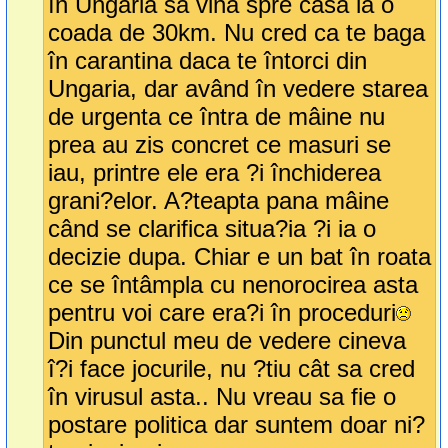
în Ungaria sa vina spre casa la o
coada de 30km. Nu cred ca te baga
în carantina daca te întorci din
Ungaria, dar având în vedere starea
de urgenta ce întra de mâine nu
prea au zis concret ce masuri se
iau, printre ele era ?i închiderea
grani?elor. A?teapta pana mâine
când se clarifica situa?ia ?i ia o
decizie dupa. Chiar e un bat în roata
ce se întâmpla cu nenorocirea asta
pentru voi care era?i în proceduri
Din punctul meu de vedere cineva
î?i face jocurile, nu ?tiu cât sa cred
în virusul asta.. Nu vreau sa fie o
postare politica dar suntem doar ni?