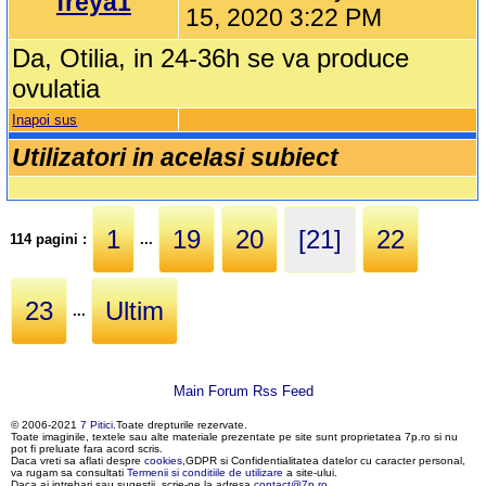
freya1
15, 2020 3:22 PM
Da, Otilia, in 24-36h se va produce
ovulatia
Inapoi sus
Utilizatori in acelasi subiect
1
19
20
[21]
22
114 pagini :
...
23
Ultim
...
Main Forum Rss Feed
© 2006-2021
7 Pitici
.Toate drepturile rezervate.
Toate imaginile, textele sau alte materiale prezentate pe site sunt proprietatea 7p.ro si nu
pot fi preluate fara acord scris.
Daca vreti sa aflati despre
cookies
,GDPR si Confidentialitatea datelor cu caracter personal,
va rugam sa consultati
Termenii si conditiile de utilizare
a site-ului.
Daca ai intrebari sau sugestii, scrie-ne la adresa
contact@7p.ro
.