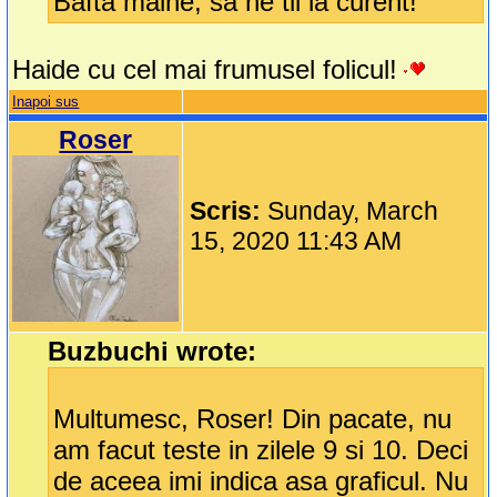
Bafta maine, sa ne tii la curent!
Haide cu cel mai frumusel folicul!
Inapoi sus
Roser
Scris:
Sunday, March
15, 2020 11:43 AM
Buzbuchi wrote:
Multumesc, Roser! Din pacate, nu
am facut teste in zilele 9 si 10. Deci
de aceea imi indica asa graficul. Nu