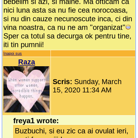
bebelim si azi, si maine. Ma ofticam ca
nici luna asta sa nu fie cea norocoasa,
si nu din cauze necunoscute inca, ci din
vina noastra, ca nu ne am "organizat"
Sper ca totul sa decurga ok pentru tine,
iti tin pumnii!
Inapoi sus
Raza
Scris:
Sunday, March
15, 2020 11:34 AM
freya1 wrote:
Buzbuchi, si eu zic ca ai ovulat ieri,