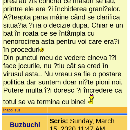
prea au zis concret ce masuri se iau,
printre ele era ?i închiderea grani?elor.
A?teapta pana mâine când se clarifica
situa?ia ?i ia o decizie dupa. Chiar e un
bat în roata ce se întâmpla cu
nenorocirea asta pentru voi care era?i
în proceduri
Din punctul meu de vedere cineva î?i
face jocurile, nu ?tiu cât sa cred în
virusul asta.. Nu vreau sa fie o postare
politica dar suntem doar ni?te pioni noi.
Putere multa î?i doresc ?i încredere ca
totul se va termina cu bine!
Inapoi sus
Scris:
Sunday, March
Buzbuchi
15, 2020 11:47 AM