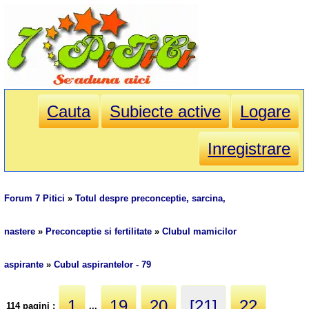
Cauta
Subiecte active
Logare
Inregistrare
Forum 7 Pitici
»
Totul despre preconceptie, sarcina,
nastere
»
Preconceptie si fertilitate
»
Clubul mamicilor
aspirante
»
Cubul aspirantelor - 79
1
19
20
[21]
22
114 pagini :
...