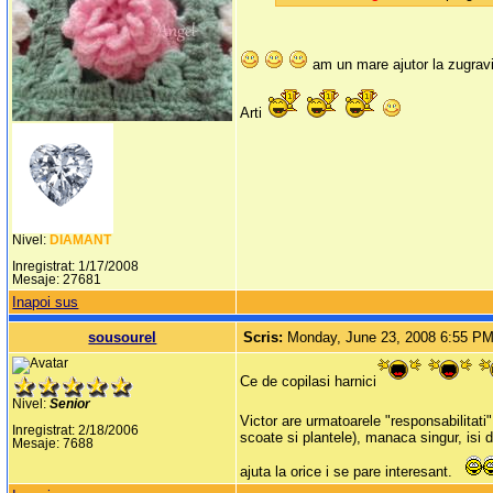
am un mare ajutor la zugravi
Arti
Nivel:
DIAMANT
Inregistrat: 1/17/2008
Mesaje: 27681
Inapoi sus
sousourel
Scris:
Monday, June 23, 2008 6:55 P
Ce de copilasi harnici
Nivel:
Senior
Victor are urmatoarele "responsabilitati"
Inregistrat: 2/18/2006
scoate si plantele), manaca singur, isi d
Mesaje: 7688
ajuta la orice i se pare interesant.