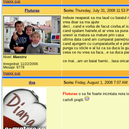
Inapoi sus
Fluturas
Scris:
Thursday, July 31, 2008 11:53 
trebuie neaparat sa ma laud cu baiatul m
vrea doar sa ma ajute
deci...cand e vorba de facut ciorba,el i
cand spalam hainele,el ar vrea sa puna 
uneori ia matura sa mature prin casa
ultima data cand am cumparat paine(nu ma
cand ajungem cu cumparaturile,el e primu
punga cu sticle e al lui ca sa duca la g
ceea ce nu vrea sa faca...e sa duca pa
Nivel:
Maestru
ce mai...am un baiat harnic...lasa orica
Inregistrat: 11/22/2006
Mesaje: 9778
Inapoi sus
dya
Scris:
Friday, August 1, 2008 7:07 AM
Fluturas
o sa fie foarte incintata nora 
cartofi prajiti.