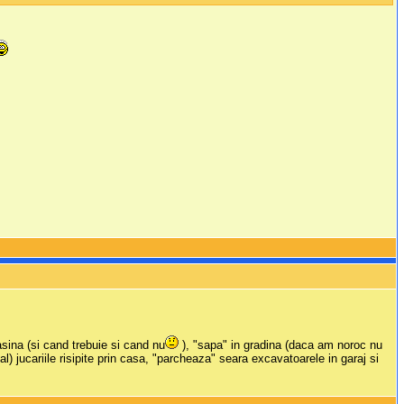
sina (si cand trebuie si cand nu
), "sapa" in gradina (daca am noroc nu
l) jucariile risipite prin casa, "parcheaza" seara excavatoarele in garaj si