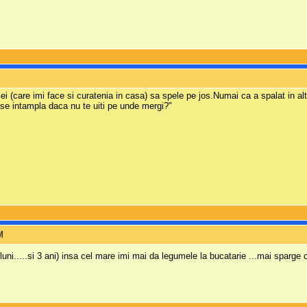
 (care imi face si curatenia in casa) sa spele pe jos.Numai ca a spalat in alt
e se intampla daca nu te uiti pe unde mergi?"
M
luni.....si 3 ani) insa cel mare imi mai da legumele la bucatarie ...mai sparge 