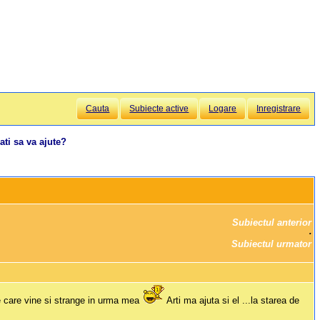
Cauta
Subiecte active
Logare
Inregistrare
sati sa va ajute?
Subiectul anterior
		·

Subiectul urmator
jde care vine si strange in urma mea
Arti ma ajuta si el ...la starea de