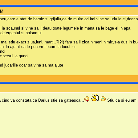
PM
eu,care e atat de harnic si grijuliu,ca de multe ori imi vine sa urlu la el,doa
si ia scaunul si vine sa ii deau toate legumele in mana sa le bage el in apa
detergentul si balsamul
i stiu exact ziua,luni..marti..?!?!) fara sa ii zica nimeni nimic,s-a dus in bu
l la ajutat sa le punem fiecare la locul lui
unoi
mpersul la gunoi
nd jucariile doar sa vina sa ma ajute
ta cind va constata ca Darius stie sa gateasca...
Stiu ca si eu am f