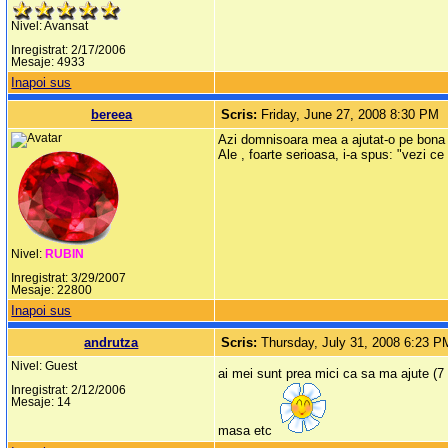
Nivel: Avansat
Inregistrat: 2/17/2006
Mesaje: 4933
Inapoi sus
bereea
Scris:
Friday, June 27, 2008 8:30 PM
Azi domnisoara mea a ajutat-o pe bona ei
Ale , foarte serioasa, i-a spus: "vezi c
Nivel:
RUBIN
Inregistrat: 3/29/2007
Mesaje: 22800
Inapoi sus
andrutza
Scris:
Thursday, July 31, 2008 6:23 P
Nivel: Guest
ai mei sunt prea mici ca sa ma ajute (7 
Inregistrat: 2/12/2006
Mesaje: 14
masa etc