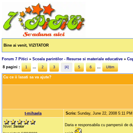
Bine ai venit, VIZITATOR
Forum 7 Pitici
»
Scoala parintilor - Resurse si materiale educative
»
Cop
8 pagini :
...
...
1
2
3
[4]
5
6
Ultim
Cu ce ii lasati sa va ajute?
t-mihaela
Scris:
Sunday, June 22, 2008 5:11 PM
Daria e responsabila cu pampersii de dus
Nivel:
Senior