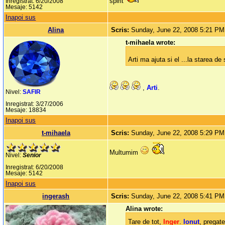
spirit
Inregistrat: 6/20/2008
Mesaje: 5142
Inapoi sus
Alina
Scris:
Sunday, June 22, 2008 5:21 PM
t-mihaela wrote:
Arti ma ajuta si el ...la starea de 
,
Arti
.
Nivel:
SAFIR
Inregistrat: 3/27/2006
Mesaje: 18834
Inapoi sus
t-mihaela
Scris:
Sunday, June 22, 2008 5:29 PM
Multumim
Nivel:
Senior
Inregistrat: 6/20/2008
Mesaje: 5142
Inapoi sus
ingerash
Scris:
Sunday, June 22, 2008 5:41 PM
Alina wrote:
Tare de tot,
Inger
.
Ionut
, pregate