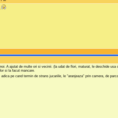
.
oi. A ajutat de multe ori si vecinii. (la udat de flori, maturat, le deschide us
ilor si la facut mancare.
t, adica pe cand termin de strans jucariile, le "aranjeaza" prin camera, de parc