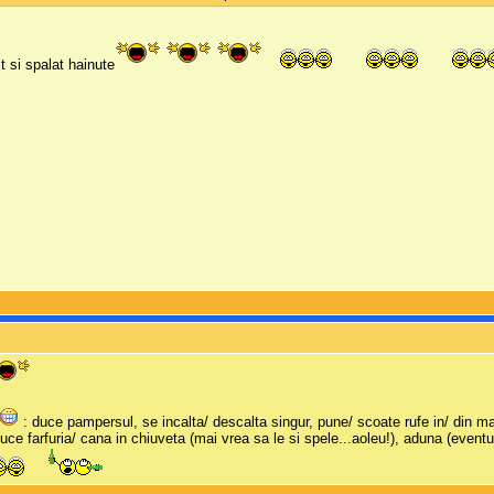
t si spalat hainute
M
: duce pampersul, se incalta/ descalta singur, pune/ scoate rufe in/ din ma
uce farfuria/ cana in chiuveta (mai vrea sa le si spele...aoleu!), aduna (eventua