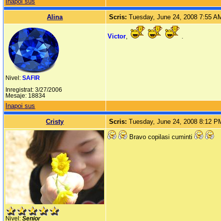
Inapoi sus
Alina
Scris:
Tuesday, June 24, 2008 7:55 A
Victor
,
.
Nivel:
SAFIR
Inregistrat: 3/27/2006
Mesaje: 18834
Inapoi sus
Cristy
Scris:
Tuesday, June 24, 2008 8:12 P
Bravo copilasi cuminti
Nivel:
Senior