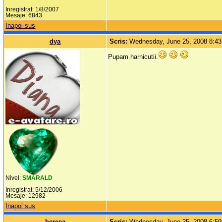
Inregistrat: 1/8/2007
Mesaje: 6843
Inapoi sus
dya
Scris:
Wednesday, June 25, 2008 8:4
Pupam harnicutii.
Nivel:
SMARALD
Inregistrat: 5/12/2006
Mesaje: 12982
Inapoi sus
bereea
Scris:
Wednesday, June 25, 2008 6:5