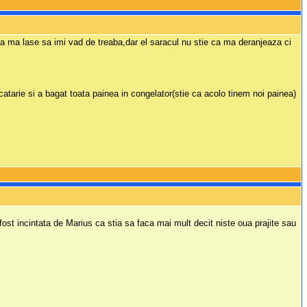
r sa ma lase sa imi vad de treaba,dar el saracul nu stie ca ma deranjeaza ci
catarie si a bagat toata painea in congelator(stie ca acolo tinem noi painea)
ost incintata de Marius ca stia sa faca mai mult decit niste oua prajite sau