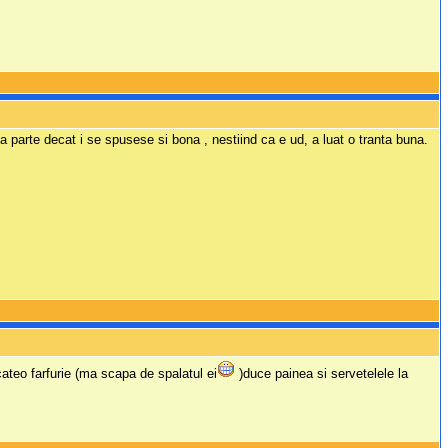
a parte decat i se spusese si bona , nestiind ca e ud, a luat o tranta buna.
cateo farfurie (ma scapa de spalatul ei
)duce painea si servetelele la