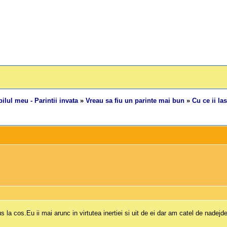
ilul meu - Parintii invata
»
Vreau sa fiu un parinte mai bun
»
Cu ce ii la
 la cos.Eu ii mai arunc in virtutea inertiei si uit de ei dar am catel de nade