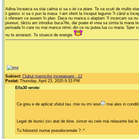
Adina încearca sa stai calma si sa o iei ca atare. Te va scuti de multe st
ii gatesc si sa o pun la masa. I-am oferit la început legume ?i când a înc
ii ofeream ce aveam în plan. Daca nu manca o alaptam ?i incercam sa nu ma
piureuri, târziu am introdus buca?ile, dar poate el vrea sa simta la mana tex
perioada în care nu mai manca nimic din ce nu putea lua cu mana. Sper sa te
nu te amarasti. Te stoarce de energie
Subiect:
Clubul mamicilor incepatoare - 12
Postat:
Thursday, April 23, 2020 9:33 PM
Ella30 wrote:
Ce greu e de aplicat sfatul tau..mie nu imi iese
mai ales in conditi
Legat de bunici zici atat de bine..sincer eu cele mai relaxante bai 
Tu folosesti numai pseudocereale ? :*