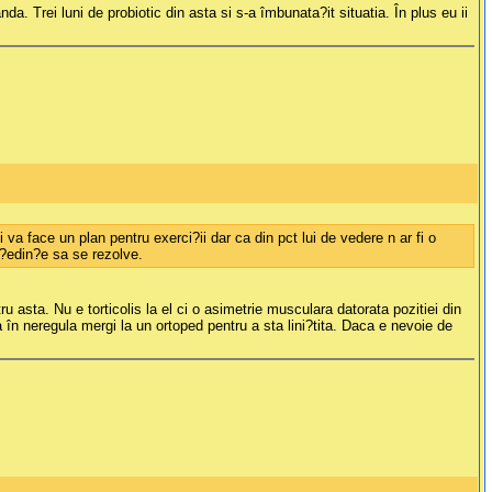
da. Trei luni de probiotic din asta si s-a îmbunata?it situatia. În plus eu ii
va face un plan pentru exerci?ii dar ca din pct lui de vedere n ar fi o
?edin?e sa se rezolve.
asta. Nu e torticolis la el ci o asimetrie musculara datorata pozitiei din
în neregula mergi la un ortoped pentru a sta lini?tita. Daca e nevoie de