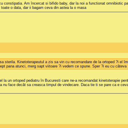
u constipatia. Am încercat si bifido baby, dar la noi a functionat omnibiotic pan
u toate o data, dar ii bagam ceva din astea la o masa
 sterila. Kinetoterapeutul a zis sa vin cu recomandare de la ortoped ?i el îmi 
tept pana atunci, merg sapt viitoare ?i vedem ce spune. Sper ?i eu cu câteva 
 la un ortoped pediatru în Bucuresti care ne-a recomandat kinetoterapie pentru 
a nu face decât sa creasca timpul de vindecare. Daca tie ti se pare ca e ceva 