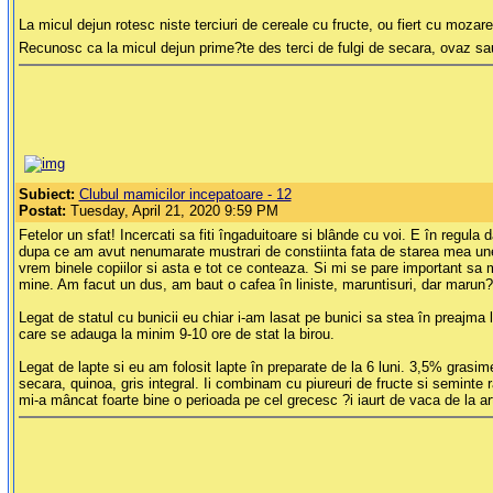
La micul dejun rotesc niste terciuri de cereale cu fructe, ou fiert cu mozar
Recunosc ca la micul dejun prime?te des terci de fulgi de secara, ovaz sau m
Subiect:
Clubul mamicilor incepatoare - 12
Postat:
Tuesday, April 21, 2020 9:59 PM
Fetelor un sfat! Incercati sa fiti îngaduitoare si blânde cu voi. E în regu
dupa ce am avut nenumarate mustrari de constiinta fata de starea mea une
vrem binele copiilor si asta e tot ce conteaza. Si mi se pare important sa 
mine. Am facut un dus, am baut o cafea în liniste, maruntisuri, dar marun?i?
Legat de statul cu bunicii eu chiar i-am lasat pe bunici sa stea în preajma l
care se adauga la minim 9-10 ore de stat la birou.
Legat de lapte si eu am folosit lapte în preparate de la 6 luni. 3,5% grasi
secara, quinoa, gris integral. Ii combinam cu piureuri de fructe si seminte r
mi-a mâncat foarte bine o perioada pe cel grecesc ?i iaurt de vaca de la a