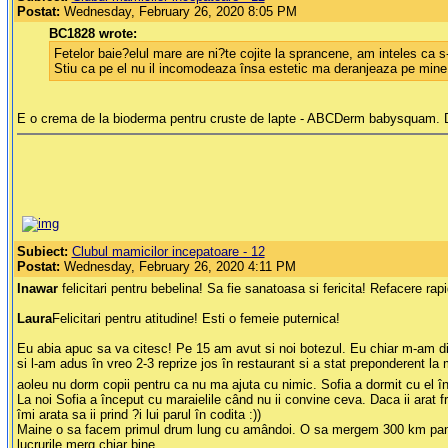
Postat:
Wednesday, February 26, 2020 8:05 PM
BC1828 wrote:
Fetelor baie?elul mare are ni?te cojite la sprancene, am inteles ca s
Stiu ca pe el nu il incomodeaza însa estetic ma deranjeaza pe mine.S
E o crema de la bioderma pentru cruste de lapte - ABCDerm babysquam. Dai c
Subiect:
Clubul mamicilor incepatoare - 12
Postat:
Wednesday, February 26, 2020 4:11 PM
Inawar
felicitari pentru bebelina! Sa fie sanatoasa si fericita! Refacere ra
Laura
Felicitari pentru atitudine! Esti o femeie puternica!
Eu abia apuc sa va citesc! Pe 15 am avut si noi botezul. Eu chiar m-am dist
si l-am adus în vreo 2-3 reprize jos în restaurant si a stat preponderent 
aoleu nu dorm copii pentru ca nu ma ajuta cu nimic. Sofia a dormit cu el în 
La noi Sofia a început cu maraielile când nu ii convine ceva. Daca ii arat fra
îmi arata sa ii prind ?i lui parul în codita :))
Maine o sa facem primul drum lung cu amândoi. O sa mergem 300 km pana la 
lucrurile merg chiar bine.