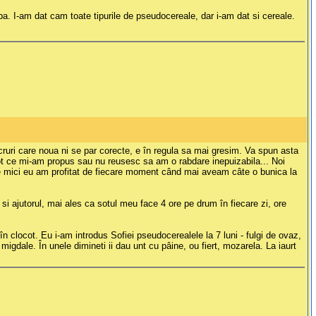
apa. I-am dat cam toate tipurile de pseudocereale, dar i-am dat si cereale.
cruri care noua ni se par corecte, e în regula sa mai gresim. Va spun asta
t ce mi-am propus sau nu reusesc sa am o rabdare inepuizabila... Noi
t de mici eu am profitat de fiecare moment când mai aveam câte o bunica la
 si ajutorul, mai ales ca sotul meu face 4 ore pe drum în fiecare zi, ore
n clocot. Eu i-am introdus Sofiei pseudocerealele la 7 luni - fulgi de ovaz,
migdale. În unele dimineti ii dau unt cu pâine, ou fiert, mozarela. La iaurt