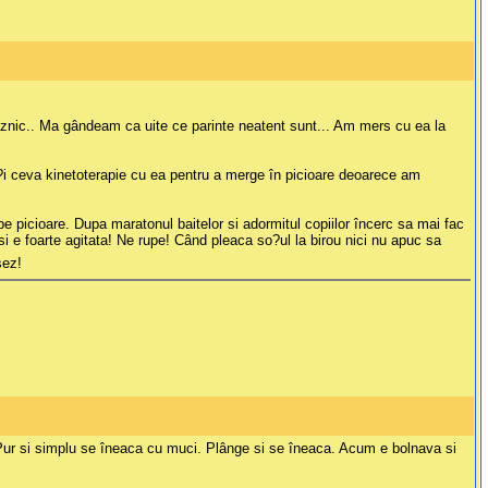
roaznic.. Ma gândeam ca uite ce parinte neatent sunt... Am mers cu ea la
ut ?i ceva kinetoterapie cu ea pentru a merge în picioare deoarece am
pe picioare. Dupa maratonul baitelor si adormitul copiilor încerc sa mai fac
si e foarte agitata! Ne rupe! Când pleaca so?ul la birou nici nu apuc sa
sez!
i. Pur si simplu se îneaca cu muci. Plânge si se îneaca. Acum e bolnava si