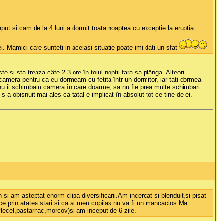
put si cam de la 4 luni a dormit toata noaptea cu exceptie la eruptia
 Mamici care sunteti in aceiasi situatie poate imi dati un sfat
si sta treaza câte 2-3 ore în toiul noptii fara sa plânga. Alteori
camera pentru ca eu dormeam cu fetita într-un dormitor, iar tati dormea
a nu ii schimbam camera în care doarme, sa nu fie prea multe schimbari
a obisnuit mai ales ca tatal e implicat în absolut tot ce tine de ei.
i am asteptat enorm clipa diversificarii.Am incercat si blenduit,si pisat
ece prin atatea stari si ca al meu copilas nu va fi un mancacios.Ma
vlecel,pastarnac,morcov)si am inceput de 6 zile.