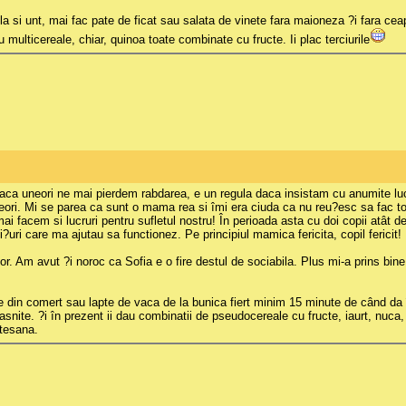
ela si unt, mai fac pate de ficat sau salata de vinete fara maioneza ?i fara ce
ulticereale, chiar, quinoa toate combinate cu fructe. Ii plac terciurile
la daca uneori ne mai pierdem rabdarea, e un regula daca insistam cu anumite lu
ori. Mi se parea ca sunt o mama rea si îmi era ciuda ca nu reu?esc sa fac to
mai facem si lucruri pentru sufletul nostru! În perioada asta cu doi copii atâ
uri care ma ajutau sa functionez. Pe principiul mamica fericita, copil fericit!
or. Am avut ?i noroc ca Sofia e o fire destul de sociabila. Plus mi-a prins bine
me din comert sau lapte de vaca de la bunica fiert minim 15 minute de când da î
asnite. ?i în prezent ii dau combinatii de pseudocereale cu fructe, iaurt, nuca, 
rtesana.