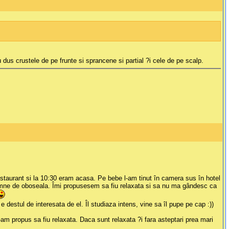
us crustele de pe frunte si sprancene si partial ?i cele de pe scalp.
restaurant si la 10:30 eram acasa. Pe bebe l-am tinut în camera sus în hotel
t semne de oboseala. Îmi propusesem sa fiu relaxata si sa nu ma gândesc ca
 e destul de interesata de el. Îl studiaza intens, vine sa îl pupe pe cap :))
 propus sa fiu relaxata. Daca sunt relaxata ?i fara asteptari prea mari