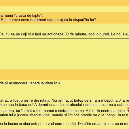
-ar numi "crusta de lapte".
titi cumva ceva tratament care ar ajuta la dispari?ia lor?
u ea pe coji si o lasi sa actioneze 30 de minute, apoi o cureti. La noi s-au d
pida si acomodare usoara la viata în 4!
rat, a fost o iesire din rutina. Noi am facut botez de zi, am început la 3 la 
la mine sau la taica su! A dormit si a mâncat absolut normal si chiar nu a da
camera, iar în rest a fost numai o distractie pe ea. A fost în centrul atentiei
tiorului o jucarie imediat vine, maraie si întinde bratele sa o ia înapoi. În rest
bunici si abia astept sa vad cum o sa fie. De câte ori am plecat cu ei mi-am