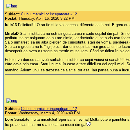
Subiect:
Clubul mamicilor incepatoare - 12
Postat:
Thursday, April 16, 2020 9:22 PM
Iulia13
Felicitari!!! O sa fie si la voi aceeasi diferenta ca la noi. E greu cu
MirelaD
Stai linistita ca nu esti singura careia ii cade copilul din pat. 
pediatru sa ne asiguram ca nu are nimic, iar doctorita ei ne-a zis asa foarte 
Sa o urmaresti sa nu aiba pierderi de cunostinta, stari de voma, pierderea e
Stiu ca e greu sa nu te îngrijorezi, dar unii copii fac mai greu anumite luc
descoperit ca avea o usoara asimetrie musculara. Când se ridica în picioare
Fetelor va doresc sa aveti sarbatori linistite, cu copii voiosi si sanato?i! 
câte ceva prin casa. Statul numai în casa e tare dificil cu doi copii mici.
manânc. Adorm unul se trezeste celalalt si tot asa! Iau partea buna a lucru
Subiect:
Clubul mamicilor incepatoare - 12
Postat:
Wednesday, March 4, 2020 4:49 PM
Lore
Sanatate multa micutului! Sper sa isi revina! Multa putere parintilor 
fix pe acelasi tipar mi s-a inecat cu mucii din gat