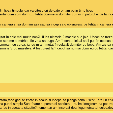
n lipsa timpului dar va citesc ori de cate ori am putin timp liber.
tul cum vom dormi.... fetita doarme in dormitor cu noi in patutul ei de la ince
in camera si sa dormim asa sau sa incep sa o obisnuiesc pe fetita in camera ei.
n cele mai multe nop?i. Ii ies ultimele 2 masele si e jale. Uneori se trezeste 
 screme si mârâie, fie vrea sa suga. Am încercat initial sa ii pun în aceeasi 
re dormeam eu cu ea, iar eu m-am mutat în celalalt dormitor cu bebe. Am zis s
mine S cu maselele. A fost greut la început sa nu mai dorm eu cu fetita, dar s-
fara,face gag se zbate in scaun si incepe sa planga pana il scot.Este un chin s
rea pur si simplu.Sunt foarte suparata si speriata ...nu imi imaginam ca pot tr
 sa fac in aceasta situatie?momentan am incercat doar legume(cartof dulce,do