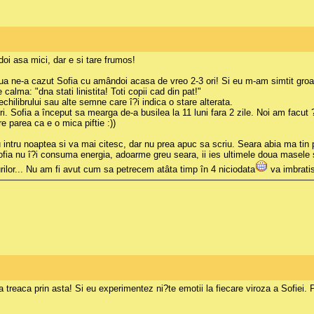
 doi asa mici, dar e si tare frumos!
Si noua ne-a cazut Sofia cu amândoi acasa de vreo 2-3 ori! Si eu m-am simtit g
calma: "dna stati linistita! Toti copii cad din pat!"
chilibrului sau alte semne care î?i indica o stare alterata.
ruri. Sofia a început sa mearga de-a busilea la 11 luni fara 2 zile. Noi am fac
 parea ca e o mica piftie :))
Eu intru noaptea si va mai citesc, dar nu prea apuc sa scriu. Seara abia ma tin 
 Sofia nu î?i consuma energia, adoarme greu seara, ii ies ultimele doua masele 
rilor... Nu am fi avut cum sa petrecem atâta timp în 4 niciodata
va imbrati
sa treaca prin asta! Si eu experimentez ni?te emotii la fiecare viroza a Sofie