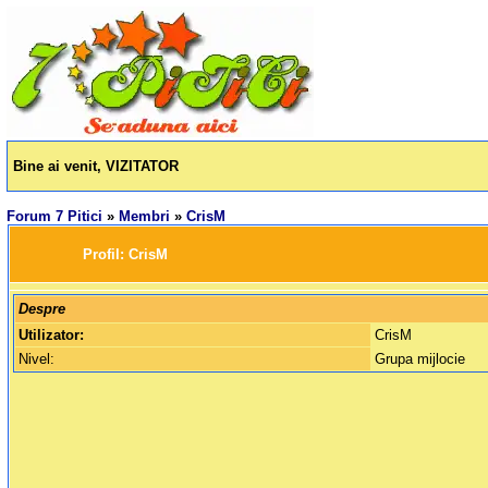
Bine ai venit, VIZITATOR
Forum 7 Pitici
»
Membri
»
CrisM
		Profil: 
CrisM
Despre
Utilizator:
CrisM
Nivel:
Grupa mijlocie