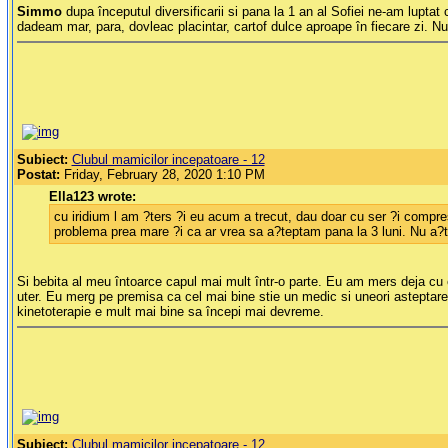
Simmo
dupa începutul diversificarii si pana la 1 an al Sofiei ne-am luptat c
dadeam mar, para, dovleac placintar, cartof dulce aproape în fiecare zi. N
Subiect:
Clubul mamicilor incepatoare - 12
Postat:
Friday, February 28, 2020 1:10 PM
Ella123 wrote:
cu iridium l am ?ters ?i eu acum a trecut, dau doar cu ser ?i compresa
problema prea mare ?i ca ar vrea sa a?teptam pana la 3 luni. Nu a?
Si bebita al meu întoarce capul mai mult într-o parte. Eu am mers deja cu el
uter. Eu merg pe premisa ca cel mai bine stie un medic si uneori asteptare
kinetoterapie e mult mai bine sa începi mai devreme.
Subiect:
Clubul mamicilor incepatoare - 12