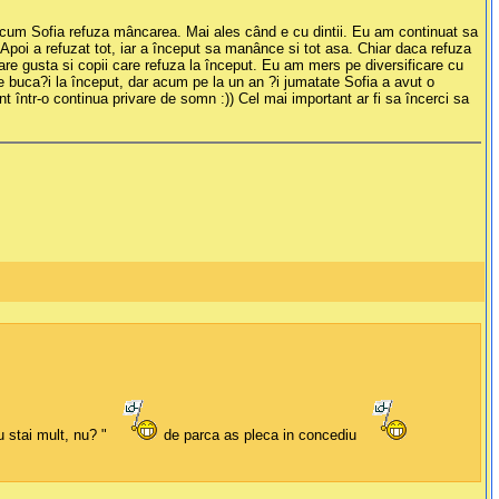
 acum Sofia refuza mâncarea. Mai ales când e cu dintii. Eu am continuat sa
Apoi a refuzat tot, iar a început sa manânce si tot asa. Chiar daca refuza
e gusta si copii care refuza la început. Eu am mers pe diversificare cu
 de buca?i la început, dar acum pe la un an ?i jumatate Sofia a avut o
 într-o continua privare de somn :)) Cel mai important ar fi sa încerci sa
 stai mult, nu? "
de parca as pleca in concediu