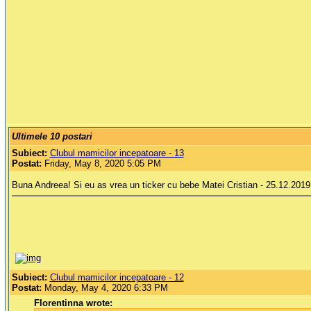
Ultimele 10 postari
Subiect:
Clubul mamicilor incepatoare - 13
Postat:
Friday, May 8, 2020 5:05 PM
Buna Andreea! Si eu as vrea un ticker cu bebe Matei Cristian - 25.12.20
Subiect:
Clubul mamicilor incepatoare - 12
Postat:
Monday, May 4, 2020 6:33 PM
Florentinna wrote: