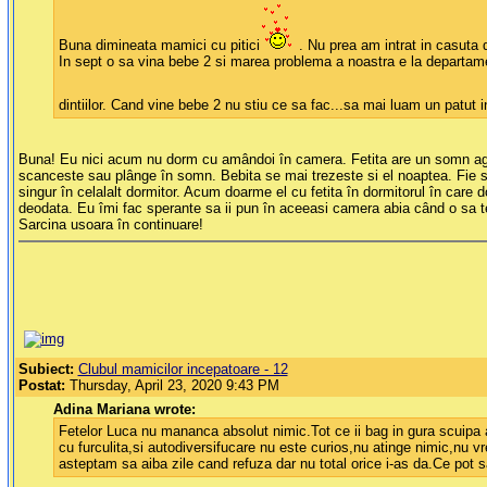
Buna dimineata mamici cu pitici
. Nu prea am intrat in casuta di
In sept o sa vina bebe 2 si marea problema a noastra e la departamen
dintiilor. Cand vine bebe 2 nu stiu ce sa fac...sa mai luam un patut 
Buna! Eu nici acum nu dorm cu amândoi în camera. Fetita are un somn agitat î
scanceste sau plânge în somn. Bebita se mai trezeste si el noaptea. Fie se
singur în celalalt dormitor. Acum doarme el cu fetita în dormitorul în ca
deodata. Eu îmi fac sperante sa ii pun în aceeasi camera abia când o sa ter
Sarcina usoara în continuare!
Subiect:
Clubul mamicilor incepatoare - 12
Postat:
Thursday, April 23, 2020 9:43 PM
Adina Mariana wrote:
Fetelor Luca nu mananca absolut nimic.Tot ce ii bag in gura scuipa a
cu furculita,si autodiversifucare nu este curios,nu atinge nimic,nu v
asteptam sa aiba zile cand refuza dar nu total orice i-as da.Ce pot