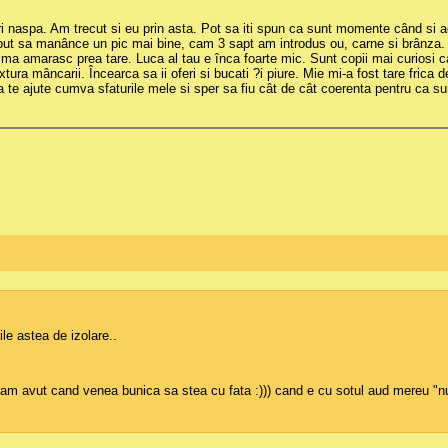
ari naspa. Am trecut si eu prin asta. Pot sa iti spun ca sunt momente când si
eput sa manânce un pic mai bine, cam 3 sapt am introdus ou, carne si brânza. 
 amarasc prea tare. Luca al tau e înca foarte mic. Sunt copii mai curiosi car
tura mâncarii. Încearca sa ii oferi si bucati ?i piure. Mie mi-a fost tare frica
 ajute cumva sfaturile mele si sper sa fiu cât de cât coerenta pentru ca sunt
ile astea de izolare..
le am avut cand venea bunica sa stea cu fata :))) cand e cu sotul aud mereu "nu