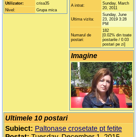
Utilizator:
crisa35
Sunday, March
A intrat:
20, 2011
Nivel:
Grupa mica
Sunday, June
Ultima vizita:
23, 2019 3:28
PM
182
Numarul de
[0.02% din toate
postari:
postarile / 0.03
postari pe zi]
Imagine
Ultimele 10 postari
Subiect:
Paltonase crosetate pt fetite
Postat:
Tuesday, December 1, 2015