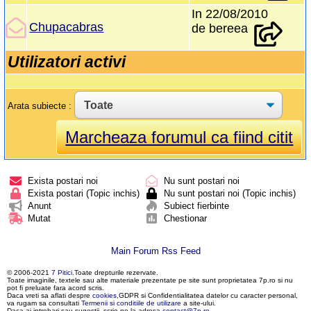
In 22/08/2010
Chupacabras
de bereea
Utilizatori activi
Arata subiecte :
Marcheaza forumul ca fiind citit
Exista postari noi
Nu sunt postari noi
Exista postari (Topic inchis)
Nu sunt postari noi (Topic inchis)
Anunt
Subiect fierbinte
Mutat
Chestionar
Main Forum Rss Feed
© 2006-2021
7 Pitici
.Toate drepturile rezervate.
Toate imaginile, textele sau alte materiale prezentate pe site sunt proprietatea 7p.ro si nu
pot fi preluate fara acord scris.
Daca vreti sa aflati despre
cookies
,GDPR si Confidentialitatea datelor cu caracter personal,
va rugam sa consultati
Termenii si conditiile de utilizare
a site-ului.
Daca ai intrebari sau sugestii, scrie-ne la adresa
contact@7p.ro
.