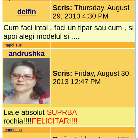
Scris:
Thursday, August
delfin
29, 2013 4:30 PM
Cum faci intai , faci un tipar sau cum , si
apoi alegi modelul si ....
Inapoi sus
andrushka
Scris:
Friday, August 30,
2013 12:47 PM
Lia,e absolut
SUPRBA
rochia!!!!
FELICITARI!!!
Inapoi sus