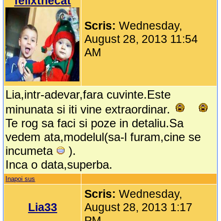
felixthecat
Scris:
Wednesday,
August 28, 2013 11:54
AM
Lia,intr-adevar,fara cuvinte.Este
minunata si iti vine extraordinar.
Te rog sa faci si poze in detaliu.Sa
vedem ata,modelul(sa-l furam,cine se
incumeta
).
Inca o data,superba.
Inapoi sus
Scris:
Wednesday,
Lia33
August 28, 2013 1:17
PM