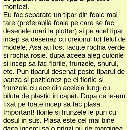
montezi.
Eu fac separate un tipar din foaie mai
tare (preferabila foaie pe care se fac
desenele mari la plotter) si pe acel tipar
incep sa desenez cu creionul tot felul de
modele. Asa au fost facute rochia verde
si rochia rosie. dupa aceea aleg culorile
si incep sa fac florile, frunzele, snurul,
etc. Pun tiparul desenat peste tiparul de
panza si pozitionez pe el florile si
frunzele cu ace din acelela lungi cu
biluta de plastic in capat. Dupa ce le-am
fixat pe toate incep sa fac plasa.
Important! florile si frunzele le pun cu
dosul in sus. Plasa este cel mai bine
daca incerci sa o prinzi nu de marginea