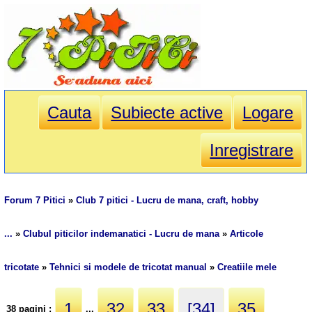
Cauta
Subiecte active
Logare
Inregistrare
Forum 7 Pitici
»
Club 7 pitici - Lucru de mana, craft, hobby
...
»
Clubul piticilor indemanatici - Lucru de mana
»
Articole
tricotate
»
Tehnici si modele de tricotat manual
»
Creatiile mele
1
32
33
[34]
35
38 pagini :
...