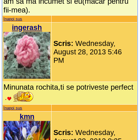
am sa ma incumet si eu(macar pentru
fii-mea).
Inapoi sus
ingerash
Scris:
Wednesday,
August 28, 2013 5:46
PM
Minunata rochita,ti se potriveste perfect
Inapoi sus
kmn
Scris:
Wednesday,