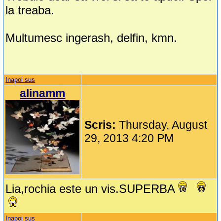
la treaba.
Multumesc ingerash, delfin, kmn.
Inapoi sus
alinamm
Scris:
Thursday, August
29, 2013 4:20 PM
Lia,rochia este un vis.SUPERBA
Inapoi sus