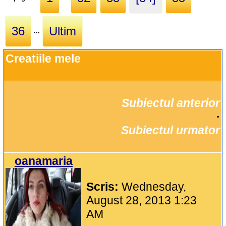
36
Ultim
...
Creatiile mele
Subiectul anterior
		·

Subiectul urmator
oanamaria
Scris:
Wednesday,
August 28, 2013 1:23
AM