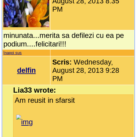
August 28, 2013 8:35
PM
minunata...merita sa defilezi cu ea pe
podium....felicitari!!!
Inapoi sus
Scris:
Wednesday,
delfin
August 28, 2013 9:28
PM
Lia33 wrote:
Am reusit in sfarsit