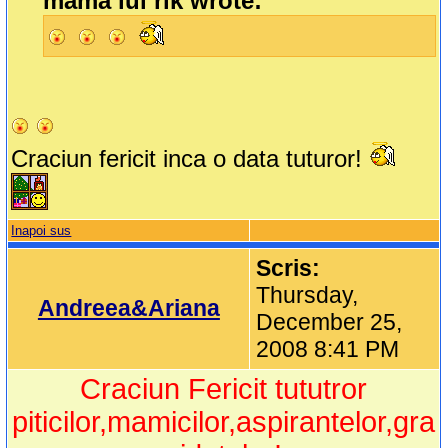
mama lui rik wrote:
Craciun fericit inca o data tuturor!
Inapoi sus
Scris:
Thursday,
Andreea&Ariana
December 25,
2008 8:41 PM
Craciun Fericit tututror
piticilor,mamicilor,aspirantelor,gra