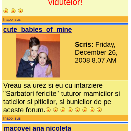
vidutelor!
Inapoi sus
cute_babies_of_mine
Scris:
Friday,
December 26,
2008 8:07 AM
Vreau sa urez si eu cu intarziere
"Sarbatori fericite" tuturor mamicilor si
taticilor si piticilor, si bunicilor de pe
aceste forum.
Inapoi sus
macovei ana nicoleta