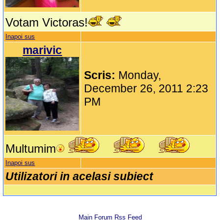
Votam Victoras!
Inapoi sus
marivic
Scris:
Monday,
December 26, 2011 2:23
PM
Multumim
Inapoi sus
Utilizatori in acelasi subiect
Main Forum Rss Feed