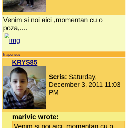
Venim si noi aici ,momentan cu o
poza,....
Inapoi sus
KRYS85
Scris:
Saturday,
December 3, 2011 11:03
PM
marivic wrote:
Venim si noi aici ,momentan cu o