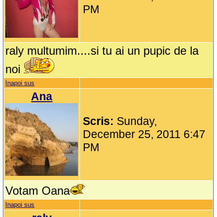
PM
raly multumim....si tu ai un pupic de la
noi
Inapoi sus
Ana
Scris:
Sunday,
December 25, 2011 6:47
PM
Votam Oana
Inapoi sus