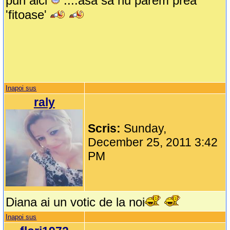
pun aici
....asa sa nu parem prea
'fitoase'
Inapoi sus
raly
Scris:
Sunday,
December 25, 2011 3:42
PM
Diana ai un votic de la noi
Inapoi sus