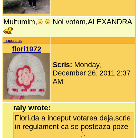
Multumim,
Noi votam,ALEXANDRA
Inapoi sus
flori1972
Scris:
Monday,
December 26, 2011 2:37
AM
raly wrote:
Flori,da a inceput votarea deja,scrie
in regulament ca se posteaza poze