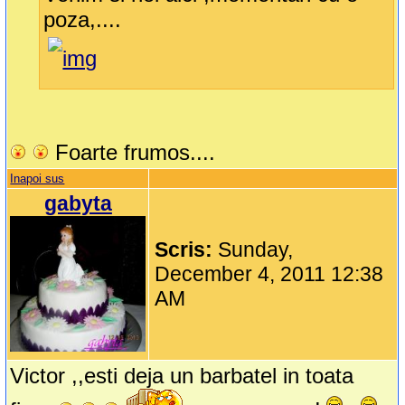
poza,....
Foarte frumos....
Inapoi sus
gabyta
Scris:
Sunday,
December 4, 2011 12:38
AM
Victor ,,esti deja un barbatel in toata