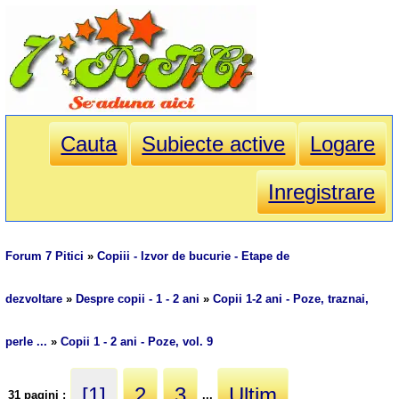
Cauta
Subiecte active
Logare
Inregistrare
Forum 7 Pitici
»
Copiii - Izvor de bucurie - Etape de
dezvoltare
»
Despre copii - 1 - 2 ani
»
Copii 1-2 ani - Poze, traznai,
perle ...
»
Copii 1 - 2 ani - Poze, vol. 9
[1]
2
3
Ultim
31 pagini :
...