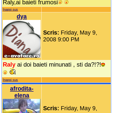
Raly,ai baieti frumosi
Inapoi sus
dya
Scris:
Friday, May 9,
2008 9:00 PM
Raly
ai doi baieti minunati , sti da?!?!
Inapoi sus
afrodita-
elena
Scris:
Friday, May 9,