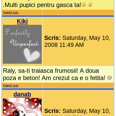
.Multi pupici pentru gasca ta!
Inapoi sus
Kiki
Scris:
Saturday, May 10,
2008 11:49 AM
Raly, sa-ti traiasca frumosii! A doua
poza e beton! Am crezut ca e o fetita!
Inapoi sus
danab
Scris:
Saturday, May 10,