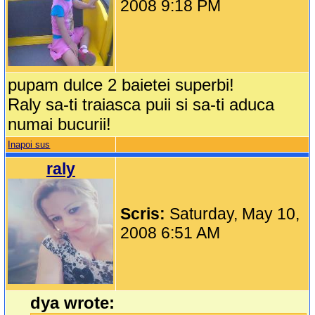
2008 9:18 PM
pupam dulce 2 baietei superbi!
Raly sa-ti traiasca puii si sa-ti aduca
numai bucurii!
Inapoi sus
raly
Scris:
Saturday, May 10,
2008 6:51 AM
dya wrote: