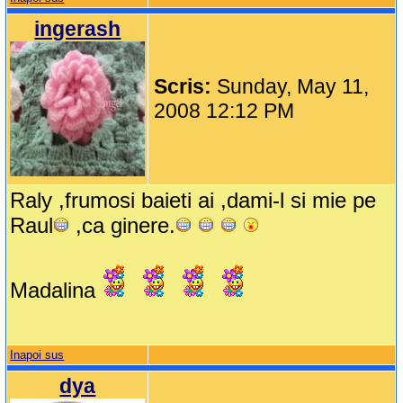
ingerash
Scris:
Sunday, May 11,
2008 12:12 PM
Raly ,frumosi baieti ai ,dami-l si mie pe
Raul
,ca ginere.
Madalina
Inapoi sus
dya