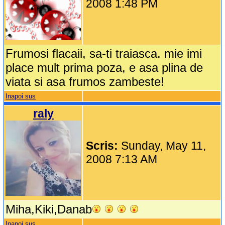
2008 1:48 PM
Frumosi flacaii, sa-ti traiasca. mie imi
place mult prima poza, e asa plina de
viata si asa frumos zambeste!
Inapoi sus
raly
Scris:
Sunday, May 11,
2008 7:13 AM
Miha,Kiki,Danab
Inapoi sus