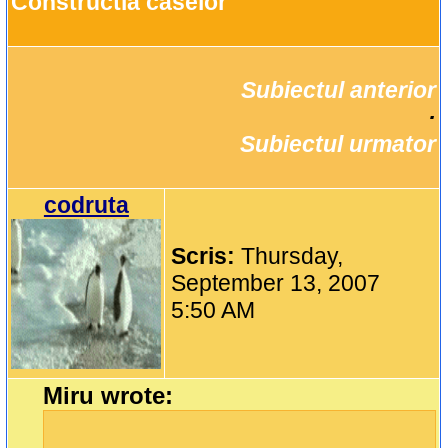
Constructia caselor
Subiectul anterior
		·

Subiectul urmator
codruta
Scris:
Thursday,
September 13, 2007
5:50 AM
Miru wrote: