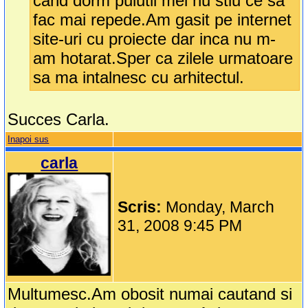
cand dorm puiutii mei nu stiu ce sa
fac mai repede.Am gasit pe internet
site-uri cu proiecte dar inca nu m-
am hotarat.Sper ca zilele urmatoare
sa ma intalnesc cu arhitectul.
Succes Carla.
Inapoi sus
carla
Scris:
Monday, March
31, 2008 9:45 PM
Multumesc.Am obosit numai cautand si