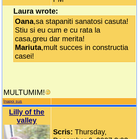
Laura wrote:
Oana
,sa stapaniti sanatosi casuta!
Stiu si eu cum e cu rata la
casa,greu dar merita!
Mariuta
,mult succes in constructia
casei!
MULTUMIM!
Inapoi sus
Lilly of the
valley
Scris:
Thursday,