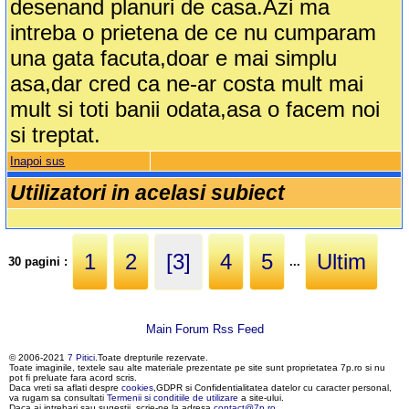
desenand planuri de casa.Azi ma
intreba o prietena de ce nu cumparam
una gata facuta,doar e mai simplu
asa,dar cred ca ne-ar costa mult mai
mult si toti banii odata,asa o facem noi
si treptat.
Inapoi sus
Utilizatori in acelasi subiect
1
2
[3]
4
5
Ultim
30 pagini :
...
Main Forum Rss Feed
© 2006-2021
7 Pitici
.Toate drepturile rezervate.
Toate imaginile, textele sau alte materiale prezentate pe site sunt proprietatea 7p.ro si nu
pot fi preluate fara acord scris.
Daca vreti sa aflati despre
cookies
,GDPR si Confidentialitatea datelor cu caracter personal,
va rugam sa consultati
Termenii si conditiile de utilizare
a site-ului.
Daca ai intrebari sau sugestii, scrie-ne la adresa
contact@7p.ro
.