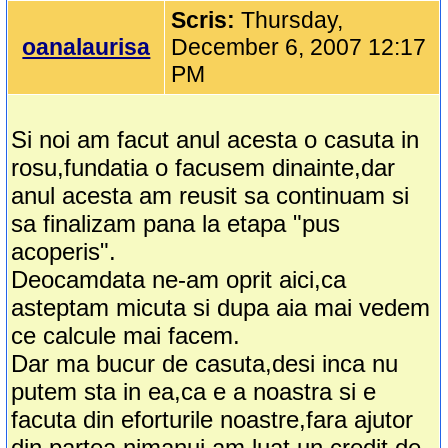
Scris:
Thursday,
oanalaurisa
December 6, 2007 12:17
PM
Si noi am facut anul acesta o casuta in
rosu,fundatia o facusem dinainte,dar
anul acesta am reusit sa continuam si
sa finalizam pana la etapa "pus
acoperis".
Deocamdata ne-am oprit aici,ca
asteptam micuta si dupa aia mai vedem
ce calcule mai facem.
Dar ma bucur de casuta,desi inca nu
putem sta in ea,ca e a noastra si e
facuta din eforturile noastre,fara ajutor
din partea nimanui,am luat un credit de