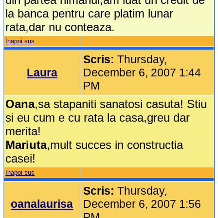
la banca pentru care platim lunar
rata,dar nu conteaza.
Inapoi sus
Scris:
Thursday,
Laura
December 6, 2007 1:44
PM
Oana
,sa stapaniti sanatosi casuta! Stiu
si eu cum e cu rata la casa,greu dar
merita!
Mariuta
,mult succes in constructia
casei!
Inapoi sus
Scris:
Thursday,
oanalaurisa
December 6, 2007 1:56
PM