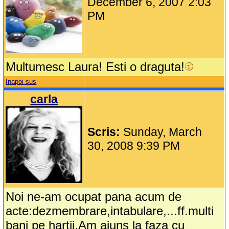
December 6, 2007 2:03
PM
Multumesc Laura! Esti o draguta!
Inapoi sus
carla
Scris:
Sunday, March
30, 2008 9:39 PM
Noi ne-am ocupat pana acum de
acte:dezmembrare,intabulare,...ff.multi
bani pe hartii.Am ajuns la faza cu