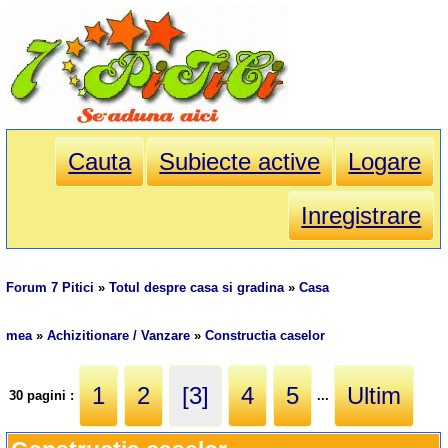
Cauta
Subiecte active
Logare
Inregistrare
Forum 7 Pitici
»
Totul despre casa si gradina
»
Casa
mea
»
Achizitionare / Vanzare
»
Constructia caselor
1
2
[3]
4
5
Ultim
30 pagini :
...