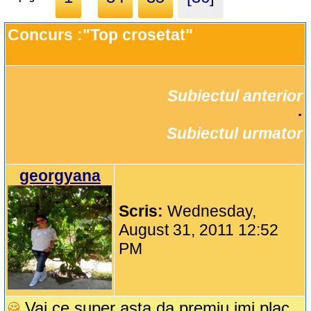
Concurs :"Top crosetat"
Subiectul anterior
		·

Subiectul urmator
georgyana
Scris:
Wednesday,
August 31, 2011 12:52
PM
Vai ce super asta da premiu imi plac