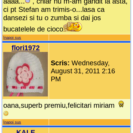
aaaa...
, chiar nu m-am gandit la asta,
ci pt Stefan am trimis-o...lasa ca
dansezi si tu o zumba si dai jos
bucatelele de cioco
Inapoi sus
flori1972
Scris:
Wednesday,
August 31, 2011 2:16
PM
oana,superb premiu,felicitari miriam
Inapoi sus
KALE