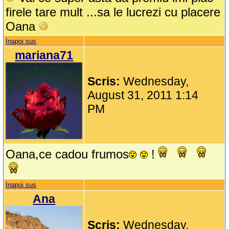
firele tare mult ...sa le lucrezi cu placere
Oana
Inapoi sus
mariana71
Scris:
Wednesday,
August 31, 2011 1:14
PM
Oana,ce cadou frumos
!
Inapoi sus
Ana
Scris:
Wednesday,