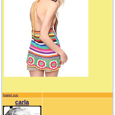
Inapoi sus
carla