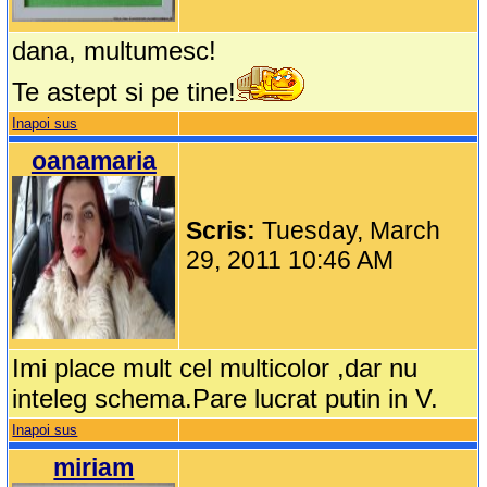
dana, multumesc!
Te astept si pe tine!
Inapoi sus
oanamaria
Scris:
Tuesday, March
29, 2011 10:46 AM
Imi place mult cel multicolor ,dar nu
inteleg schema.Pare lucrat putin in V.
Inapoi sus
miriam