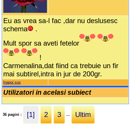
Eu as vrea sa-l fac ,dar nu deslusesc
schema
.
Mult spor sa aveti fetelor
!
Carmenalina,dat fiind ca trebuie un fir
mai subtirel,intra in jur de 200gr.
Inapoi sus
Utilizatori in acelasi subiect
[1]
2
3
Ultim
36 pagini :
...