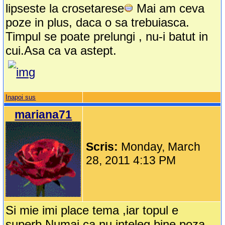
lipseste la crosetarese
Mai am ceva
poze in plus, daca o sa trebuiasca.
Timpul se poate prelungi , nu-i batut in
cui.Asa ca va astept.
Inapoi sus
mariana71
Scris:
Monday, March
28, 2011 4:13 PM
Si mie imi place tema ,iar topul e
superb.Numai ca nu inteleg bine poza