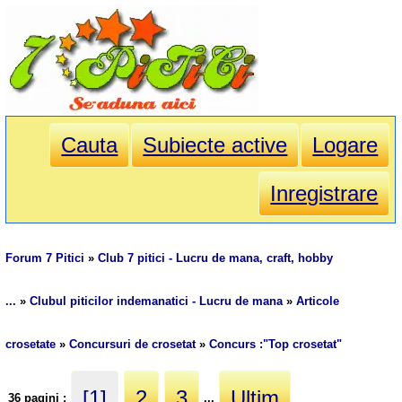
Cauta
Subiecte active
Logare
Inregistrare
Forum 7 Pitici
»
Club 7 pitici - Lucru de mana, craft, hobby
...
»
Clubul piticilor indemanatici - Lucru de mana
»
Articole
crosetate
»
Concursuri de crosetat
»
Concurs :"Top crosetat"
[1]
2
3
Ultim
36 pagini :
...