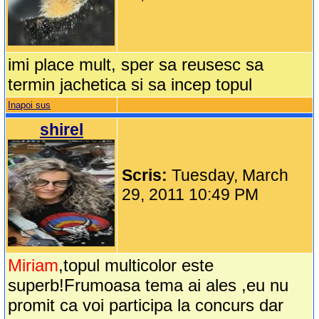
imi place mult, sper sa reusesc sa
termin jachetica si sa incep topul
Inapoi sus
shirel
Scris:
Tuesday, March
29, 2011 10:49 PM
Miriam
,topul multicolor este
superb!Frumoasa tema ai ales ,eu nu
promit ca voi participa la concurs dar