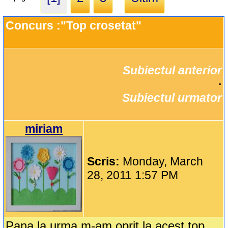
Concurs :"Top crosetat"
Subiectul anterior
		·

Subiectul urmator
miriam
Scris:
Monday, March
28, 2011 1:57 PM
Pana la urma m-am oprit la acest top,