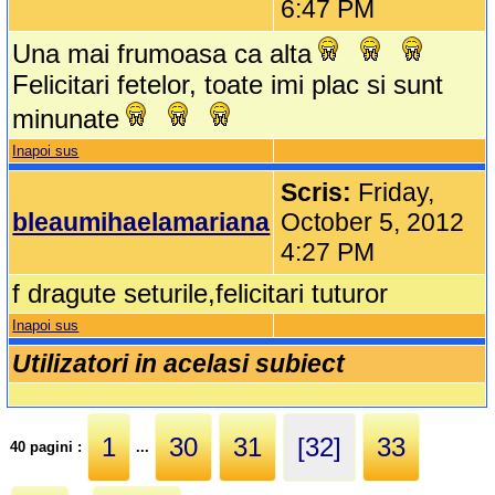
6:47 PM
Una mai frumoasa ca alta
Felicitari fetelor, toate imi plac si sunt
minunate
Inapoi sus
Scris:
Friday,
bleaumihaelamariana
October 5, 2012
4:27 PM
f dragute seturile,felicitari tuturor
Inapoi sus
Utilizatori in acelasi subiect
1
30
31
[32]
33
40 pagini :
...