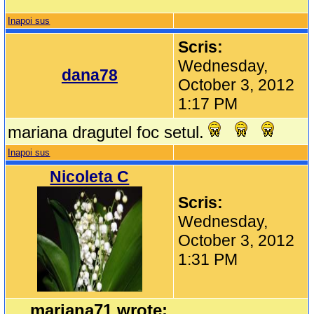
Inapoi sus
Scris:
Wednesday,
dana78
October 3, 2012
1:17 PM
mariana dragutel foc setul.
Inapoi sus
Nicoleta C
Scris:
Wednesday,
October 3, 2012
1:31 PM
mariana71 wrote: