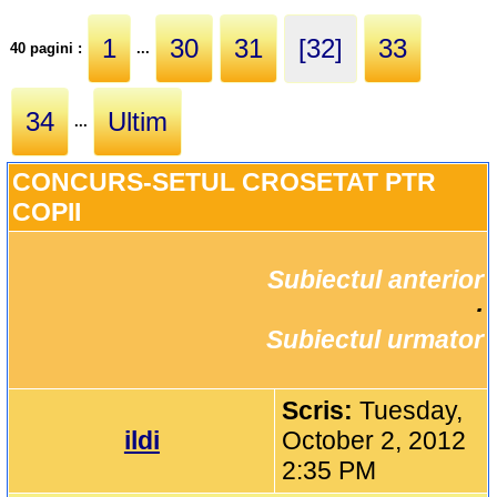
1
30
31
[32]
33
40 pagini :
...
34
Ultim
...
CONCURS-SETUL CROSETAT PTR 
COPII
Subiectul anterior
		·

Subiectul urmator
Scris:
Tuesday,
ildi
October 2, 2012
2:35 PM