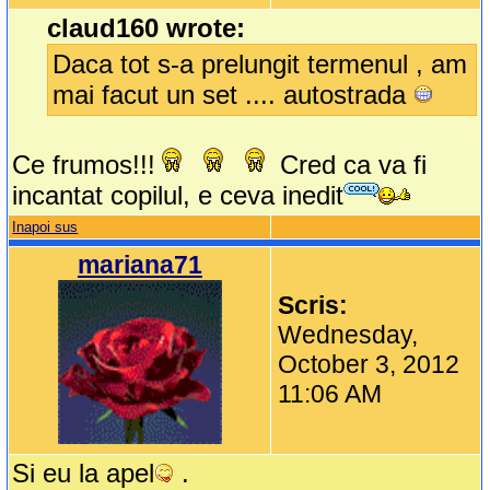
claud160 wrote:
Daca tot s-a prelungit termenul , am
mai facut un set .... autostrada
Ce frumos!!!
Cred ca va fi
incantat copilul, e ceva inedit
Inapoi sus
mariana71
Scris:
Wednesday,
October 3, 2012
11:06 AM
Si eu la apel
.