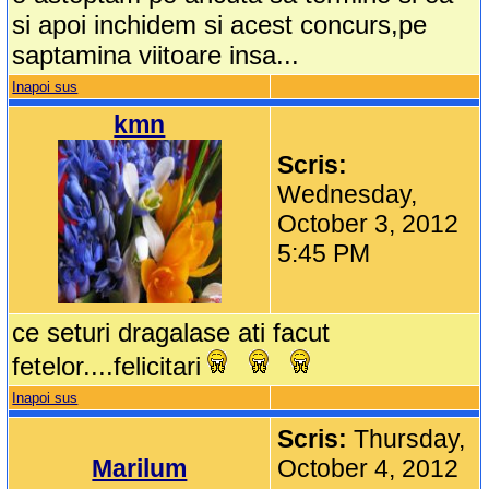
si apoi inchidem si acest concurs,pe
saptamina viitoare insa...
Inapoi sus
kmn
Scris:
Wednesday,
October 3, 2012
5:45 PM
ce seturi dragalase ati facut
fetelor....felicitari
Inapoi sus
Scris:
Thursday,
Marilum
October 4, 2012