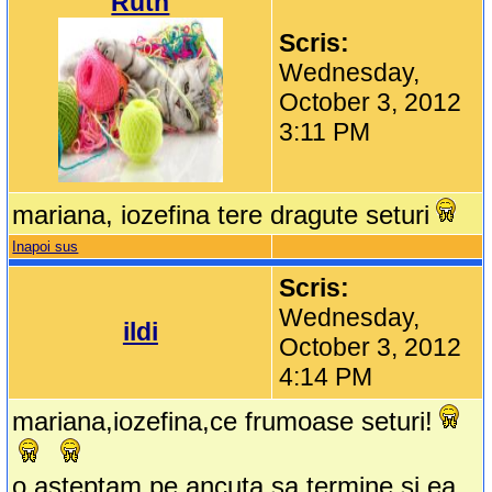
Ruth
Scris:
Wednesday,
October 3, 2012
3:11 PM
mariana, iozefina tere dragute seturi
Inapoi sus
Scris:
Wednesday,
ildi
October 3, 2012
4:14 PM
mariana,iozefina,ce frumoase seturi!
o asteptam pe ancuta sa termine si ea