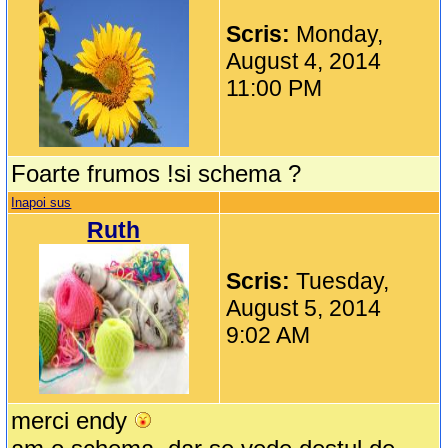
Scris:
Monday,
August 4, 2014
11:00 PM
Foarte frumos !si schema ?
Inapoi sus
Ruth
Scris:
Tuesday,
August 5, 2014
9:02 AM
merci endy