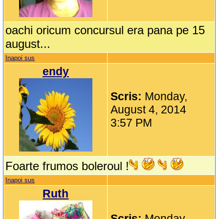
oachi oricum concursul era pana pe 15
august...
Inapoi sus
endy
Scris:
Monday,
August 4, 2014
3:57 PM
Foarte frumos boleroul !
Inapoi sus
Ruth
Scris:
Monday,