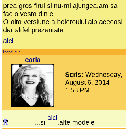
prea gros firul si nu-mi ajungea,am sa
fac o vesta din el
O alta versiune a boleroului alb,aceeasi
dar altfel prezentata
aici
Inapoi sus
carla
Scris:
Wednesday,
August 6, 2014
1:58 PM
aici
...si
,alte modele