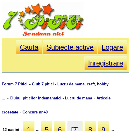
Cauta
Subiecte active
Logare
Inregistrare
Forum 7 Pitici
»
Club 7 pitici - Lucru de mana, craft, hobby
...
»
Clubul piticilor indemanatici - Lucru de mana
»
Articole
crosetate
»
Concurs nr.40
1
5
6
[7]
8
9
12 pagini :
...
...