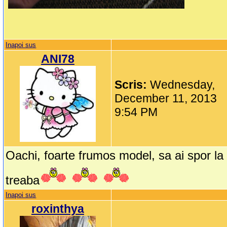
Inapoi sus
ANI78
Scris:
Wednesday,
December 11, 2013
9:54 PM
Oachi, foarte frumos model, sa ai spor la
treaba
Inapoi sus
roxinthya