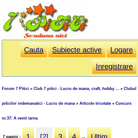
Cauta
Subiecte active
Logare
Inregistrare
Forum 7 Pitici
»
Club 7 pitici - Lucru de mana, craft, hobby ...
»
Clubul
piticilor indemanatici - Lucru de mana
»
Articole tricotate
»
Concurs
nr.37: A venit iarna
1
[2]
3
4
Ultim
7 pagini :
...