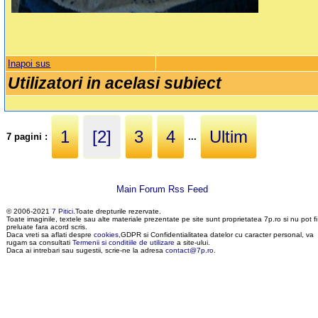
Inapoi sus
Utilizatori in acelasi subiect
1
[2]
3
4
Ultim
7 pagini :
...
Main Forum Rss Feed
© 2006-2021
7 Pitici
.Toate drepturile rezervate.
Toate imaginile, textele sau alte materiale prezentate pe site sunt proprietatea 7p.ro si nu pot fi
preluate fara acord scris.
Daca vreti sa aflati despre
cookies
,GDPR si Confidentialitatea datelor cu caracter personal, va
rugam sa consultati
Termenii si conditiile de utilizare
a site-ului.
Daca ai intrebari sau sugestii, scrie-ne la adresa
contact@7p.ro
.