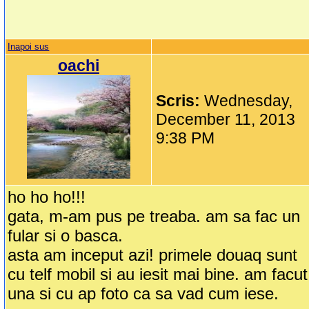
Inapoi sus
oachi
Scris:
Wednesday,
December 11, 2013
9:38 PM
ho ho ho!!!
gata, m-am pus pe treaba. am sa fac un
fular si o basca.
asta am inceput azi! primele douaq sunt
cu telf mobil si au iesit mai bine. am facut
una si cu ap foto ca sa vad cum iese.