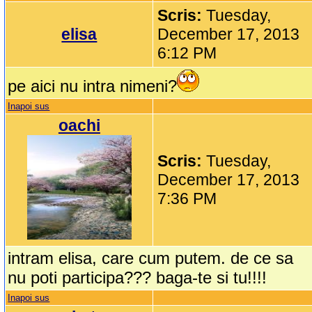
Scris:
Tuesday,
elisa
December 17, 2013
6:12 PM
pe aici nu intra nimeni?
Inapoi sus
oachi
Scris:
Tuesday,
December 17, 2013
7:36 PM
intram elisa, care cum putem. de ce sa
nu poti participa??? baga-te si tu!!!!
Inapoi sus