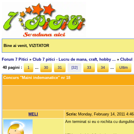
Bine ai venit, VIZITATOR
Forum 7 Pitici
»
Club 7 pitici - Lucru de mana, craft, hobby ...
»
Clubul 
40 pagini :
...
...
1
30
31
[32]
33
34
Ultim
Concurs "Maini indemanatice" nr 18
MELI
Scris:
Monday, February 14, 2011 4:4
Am terminat si eu o rochita cu dungulite