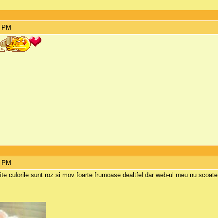
5 PM
i
9 PM
e culorile sunt roz si mov foarte frumoase dealtfel dar web-ul meu nu scoate 