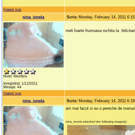
Inapoi sus
nina_ionela
Scris:
Monday, February 14, 2011 6:1
meli foarte frumoasa rochita ta .felicitar
Nivel: Membru
Inregistrat: 1/12/2011
Mesaje: 44
Inapoi sus
nina_ionela
Scris:
Monday, February 14, 2011 6:1
am mai facut si eu o pereche de manusit
nina_ionela attached the following image(s):