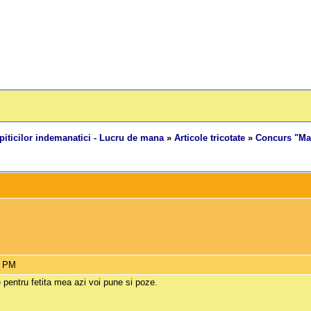
piticilor indemanatici - Lucru de mana
»
Articole tricotate
»
Concurs "Mai
6 PM
 pentru fetita mea azi voi pune si poze.