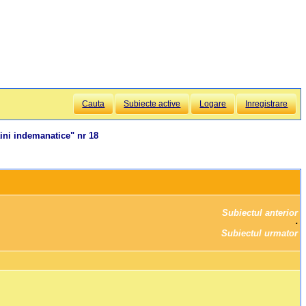
Cauta
Subiecte active
Logare
Inregistrare
ni indemanatice" nr 18
Subiectul anterior
		·

Subiectul urmator