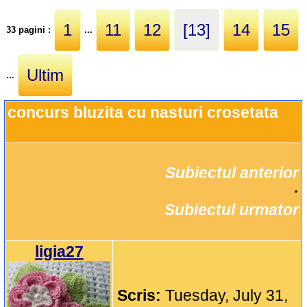
1
11
12
[13]
14
15
33 pagini :
...
Ultim
...
concurs bluzita cu nasturi crosetata
Subiectul anterior
		·

Subiectul urmator
ligia27
Scris:
Tuesday, July 31,