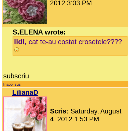
2012 3:03 PM
S.ELENA wrote:
Ildi,
cat te-au costat crosetele????
subscriu
Inapoi sus
LilianaD
Scris:
Saturday, August
4, 2012 1:53 PM