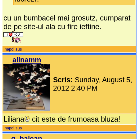
cu un bumbacel mai grosutz, cumparat
de pe site-ul ala cu fire ieftine.
Inapoi sus
alinamm
Scris:
Sunday, August 5,
2012 2:40 PM
Liliana
cit este de frumoasa bluza!
Inapoi sus
g_balean