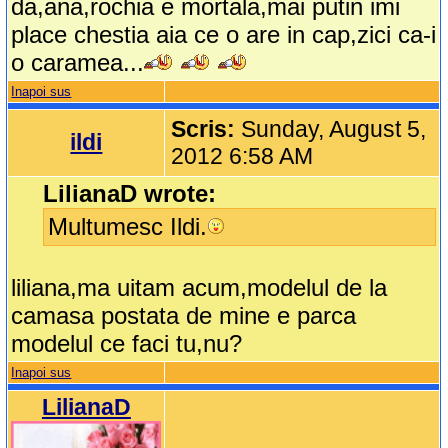
da,ana,rochia e mortala,mai putin imi
place chestia aia ce o are in cap,zici ca-i
o caramea...
Inapoi sus
Scris:
Sunday, August 5,
ildi
2012 6:58 AM
LilianaD wrote:
Multumesc Ildi.
liliana,ma uitam acum,modelul de la
camasa postata de mine e parca
modelul ce faci tu,nu?
Inapoi sus
LilianaD