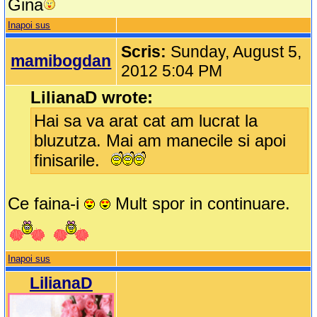
Gina
Inapoi sus
Scris:
Sunday, August 5,
mamibogdan
2012 5:04 PM
LilianaD wrote:
Hai sa va arat cat am lucrat la
bluzutza. Mai am manecile si apoi
finisarile.
Ce faina-i
Mult spor in continuare.
Inapoi sus
LilianaD