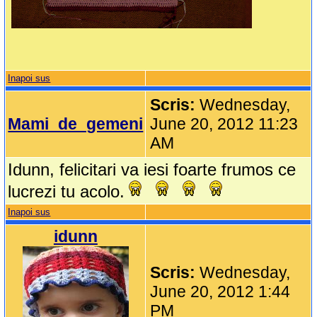
Inapoi sus
Scris:
Wednesday,
Mami_de_gemeni
June 20, 2012 11:23
AM
Idunn, felicitari va iesi foarte frumos ce
lucrezi tu acolo.
Inapoi sus
idunn
Scris:
Wednesday,
June 20, 2012 1:44
PM