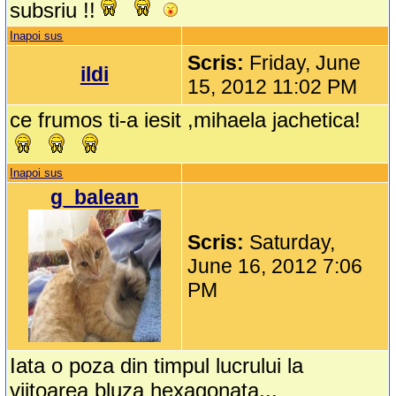
subsriu !!
Inapoi sus
Scris:
Friday, June
ildi
15, 2012 11:02 PM
ce frumos ti-a iesit ,mihaela jachetica!
Inapoi sus
g_balean
Scris:
Saturday,
June 16, 2012 7:06
PM
Iata o poza din timpul lucrului la
viitoarea bluza hexagonata...