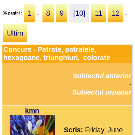
1
8
9
[10]
11
12
36 pagini :
...
...
Ultim
Concurs - Patrate, patratele, 
hexagoane, triunghiuri,  colorate
Subiectul anterior
		·

Subiectul urmator
kmn
Scris:
Friday, June