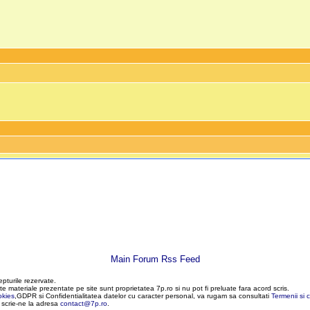
Main Forum Rss Feed
epturile rezervate.
te materiale prezentate pe site sunt proprietatea 7p.ro si nu pot fi preluate fara acord scris.
okies
,GDPR si Confidentialitatea datelor cu caracter personal, va rugam sa consultati
Termenii si c
, scrie-ne la adresa
contact@7p.ro
.