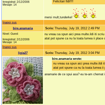
Felicitari Ildi!!!!
Inregistrat: 2/12/2006
Mesaje: 14
mersi mult,tunderke!
Inapoi sus
bire.anamaria
Scris:
Thursday, July 19, 2012 2:49 PM
Nivel: Guest
nu vreau sa spun aici prea multe.ildi iti scri
atat pot spune ca nu la toata lumea ii place
Inregistrat: 2/12/2006
Mesaje: 14
Inapoi sus
ligia27
Scris:
Thursday, July 19, 2012 3:04 PM
bire.anamaria wrote:
nu vreau sa spun aici prea multe.ildi i
atat pot spune ca nu la toata lumea ii
anamarie de ce spui asa? eu te-am chemat in 