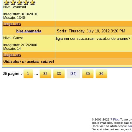
Nivel: Avansat
Inregistrat: 3/13/2010
Mesaje: 1340
Inapoi sus
bire.anamaria
Scris:
Thursday, July 19, 2012 3:26 PM
Nivel: Guest
ligia imi cer scuze.nam vazut.unde anume?
Inregistrat: 2/12/2006
Mesaje: 14
Inapoi sus
Utilizatori in acelasi subiect
36 pagini :
...
1
32
33
[34]
35
36
© 2006-2021
7 Pitici
.Toate dr
Toate imaginile, textele sau al
Daca vreti sa aflati despre
co
Daca ai intrebari sau sugestii