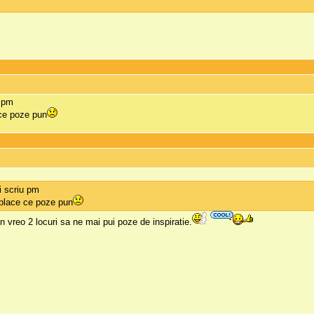
u pm
 ce poze pun
ti scriu pm
 place ce poze pun
vreo 2 locuri sa ne mai pui poze de inspiratie.