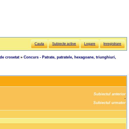
Cauta
Subiecte active
Logare
Inregistrare
de crosetat
»
Concurs - Patrate, patratele, hexagoane, triunghiuri,
Subiectul anterior
		·

Subiectul urmator