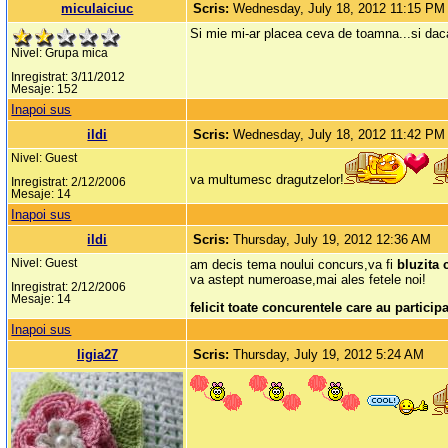
miculaiciuc
Scris:
Wednesday, July 18, 2012 11:15 PM
Si mie mi-ar placea ceva de toamna...si daca 
Nivel: Grupa mica
Inregistrat: 3/11/2012
Mesaje: 152
Inapoi sus
ildi
Scris:
Wednesday, July 18, 2012 11:42 PM
Nivel: Guest
va multumesc dragutzelor!
Inregistrat: 2/12/2006
Mesaje: 14
Inapoi sus
ildi
Scris:
Thursday, July 19, 2012 12:36 AM
Nivel: Guest
am decis tema noului concurs,va fi
bluzita 
va astept numeroase,mai ales fetele noi!
Inregistrat: 2/12/2006
Mesaje: 14
felicit toate concurentele care au particip
Inapoi sus
ligia27
Scris:
Thursday, July 19, 2012 5:24 AM