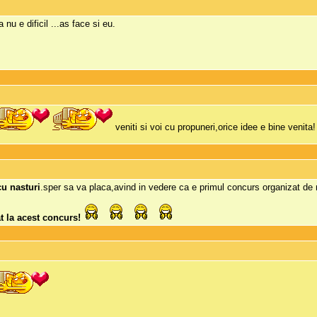
nu e dificil ...as face si eu.
veniti si voi cu propuneri,orice idee e bine venita!
cu nasturi
.sper sa va placa,avind in vedere ca e primul concurs organizat de 
at la acest concurs!