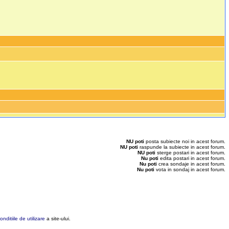
NU poti
posta subiecte noi in acest forum.
NU poti
raspunde la subiecte in acest forum.
NU poti
sterge postari in acest forum.
Nu poti
edita postari in acest forum.
Nu poti
crea sondaje in acest forum.
Nu poti
vota in sondaj in acest forum.
onditiile de utilizare
a site-ului.