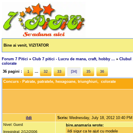
Bine ai venit, VIZITATOR
Forum 7 Pitici
»
Club 7 pitici - Lucru de mana, craft, hobby ...
»
Clubul 
colorate
36 pagini :
...
1
32
33
[34]
35
36
Concurs - Patrate, patratele, hexagoane, triunghiuri,  colorate
ildi
Scris:
Wednesday, July 18, 2012 10:40 PM
Nivel: Guest
bire.anamaria wrote:
ildi sigur ca te ajut cu modele
Inregistrat: 2/12/2006