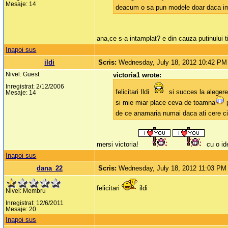
Mesaje: 14
deacum o sa pun modele doar daca im
ana,ce s-a intamplat? e din cauza putinului t
Inapoi sus
ildi
Scris:
Wednesday, July 18, 2012 10:42 PM
Nivel: Guest
victoria1 wrote:
Inregistrat: 2/12/2006
felicitari Ildi
si succes la alegere
Mesaje: 14
si mie miar place ceva de toamna
p
de ce anamaria numai daca ati cere c
mersi victoria!
cu o ide
Inapoi sus
dana_22
Scris:
Wednesday, July 18, 2012 11:03 PM
felicitari
ildi
Nivel: Membru
Inregistrat: 12/6/2011
Mesaje: 20
Inapoi sus