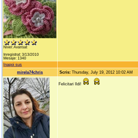
Nivel: Avansat
Inregistrat: 3/13/2010
Mesaje: 1340
Inapoi sus
mirela74chris
Scris:
Thursday, July 19, 2012 10:02 AM
Felicitari Ildi!