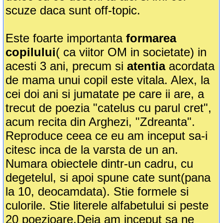
scuze daca sunt off-topic.
Este foarte importanta
formarea
copilului
( ca viitor OM in societate) in
acesti 3 ani, precum si
atentia
acordata
de mama unui copil este vitala. Alex, la
cei doi ani si jumatate pe care ii are, a
trecut de poezia "catelus cu parul cret",
acum recita din Arghezi, "Zdreanta".
Reproduce ceea ce eu am inceput sa-i
citesc inca de la varsta de un an.
Numara obiectele dintr-un cadru, cu
degetelul, si apoi spune cate sunt(pana
la 10, deocamdata). Stie formele si
culorile. Stie literele alfabetului si peste
20 poezioare.Deja am inceput sa ne