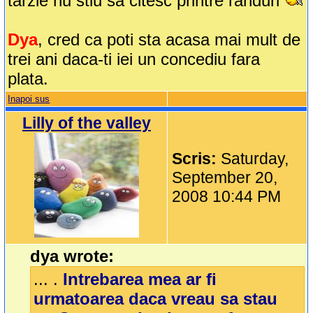
tarzie nu stiu sa citesc printre randuri
Dya
, cred ca poti sta acasa mai mult de
trei ani daca-ti iei un concediu fara
plata.
Inapoi sus
Lilly of the valley
Scris:
Saturday,
September 20,
2008 10:44 PM
dya wrote:
... .
Intrebarea mea ar fi
urmatoarea daca vreau sa stau