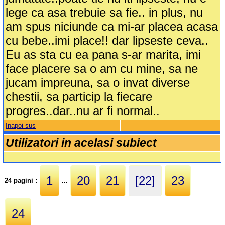
lege ca asa trebuie sa fie.. in plus, nu
am spus niciunde ca mi-ar placea acasa
cu bebe..imi place!! dar lipseste ceva..
Eu as sta cu ea pana s-ar marita, imi
face placere sa o am cu mine, sa ne
jucam impreuna, sa o invat diverse
chestii, sa particip la fiecare
progres..dar..nu ar fi normal..
Inapoi sus
Utilizatori in acelasi subiect
1
20
21
[22]
23
24 pagini :
...
24