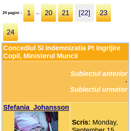
1
20
21
[22]
23
24 pagini :
...
24
Concediul Si Indemnizatia Pt Ingrijire 
Copil, Ministerul Muncii
Subiectul anterior
		·

Subiectul urmator
Sfefania_Johansson
Scris:
Monday,
September 15,