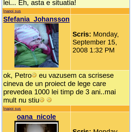
lei... Eh, asta e situatia!
Inapoi sus
Sfefania_Johansson
Scris:
Monday,
September 15,
2008 1:32 PM
ok, Petro
eu vazusem ca scrisese
cineva de un proiect de lege care
prevedea 1000 lei timp de 3 ani..mai
mult nu stiu
Inapoi sus
oana_nicole
Scris:
Monday,