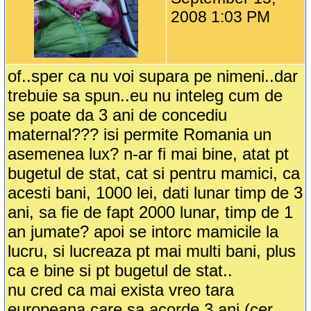
2008 1:03 PM
of..sper ca nu voi supara pe nimeni..dar
trebuie sa spun..eu nu inteleg cum de
se poate da 3 ani de concediu
maternal??? isi permite Romania un
asemenea lux? n-ar fi mai bine, atat pt
bugetul de stat, cat si pentru mamici, ca
acesti bani, 1000 lei, dati lunar timp de 3
ani, sa fie de fapt 2000 lunar, timp de 1
an jumate? apoi se intorc mamicile la
lucru, si lucreaza pt mai multi bani, plus
ca e bine si pt bugetul de stat..
nu cred ca mai exista vreo tara
europeana care sa acorde 3 ani (cer