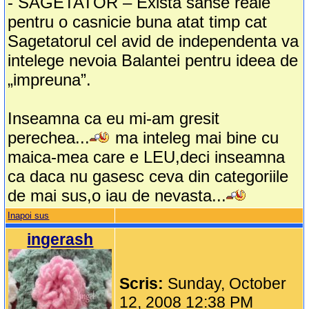
- SAGETATOR – Exista sanse reale
pentru o casnicie buna atat timp cat
Sagetatorul cel avid de independenta va
intelege nevoia Balantei pentru ideea de
„impreuna”.
Inseamna ca eu mi-am gresit
perechea...
ma inteleg mai bine cu
maica-mea care e LEU,deci inseamna
ca daca nu gasesc ceva din categoriile
de mai sus,o iau de nevasta...
Inapoi sus
ingerash
Scris:
Sunday, October
12, 2008 12:38 PM