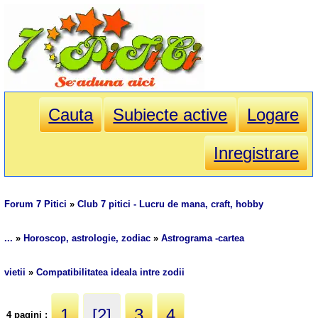
Cauta
Subiecte active
Logare
Inregistrare
Forum 7 Pitici
»
Club 7 pitici - Lucru de mana, craft, hobby
...
»
Horoscop, astrologie, zodiac
»
Astrograma -cartea
vietii
»
Compatibilitatea ideala intre zodii
1
[2]
3
4
4 pagini :