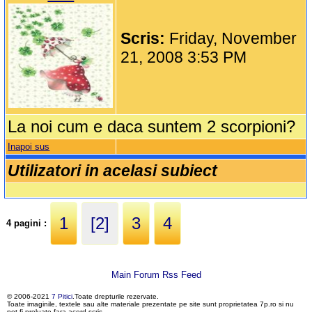
Scris:
Friday, November
21, 2008 3:53 PM
La noi cum e daca suntem 2 scorpioni?
Inapoi sus
Utilizatori in acelasi subiect
1
[2]
3
4
4 pagini :
Main Forum Rss Feed
© 2006-2021
7 Pitici
.Toate drepturile rezervate.
Toate imaginile, textele sau alte materiale prezentate pe site sunt proprietatea 7p.ro si nu
pot fi preluate fara acord scris.