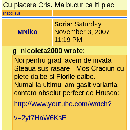
Cu placere Cris. Ma bucur ca iti plac.
Inapoi sus
Scris:
Saturday,
MNiko
November 3, 2007
11:19 PM
g_nicoleta2000 wrote:
Noi pentru gradi avem de invata
Steaua sus rasare!, Mos Craciun cu
plete dalbe si Florile dalbe.
Numai la ultimul am gasit varianta
cantata absolut perfect de Hrusca:
http://www.youtube.com/watch?
v=2yt7HaW6KsE