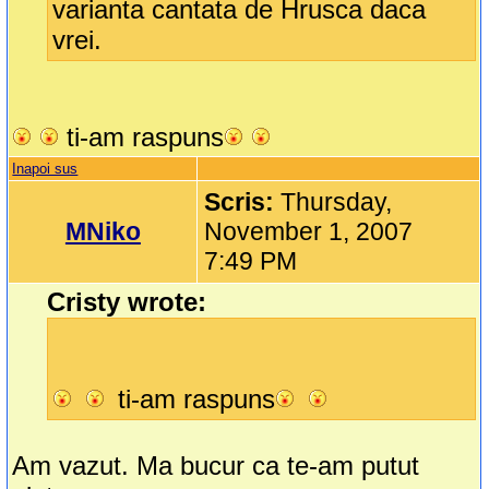
varianta cantata de Hrusca daca
vrei.
ti-am raspuns
Inapoi sus
Scris:
Thursday,
MNiko
November 1, 2007
7:49 PM
Cristy wrote:
ti-am raspuns
Am vazut. Ma bucur ca te-am putut