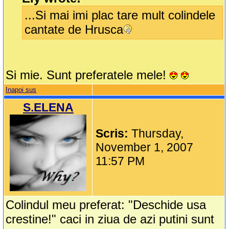
...Si mai imi plac tare mult colindele
cantate de Hrusca
Si mie. Sunt preferatele mele!
Inapoi sus
S.ELENA
Scris:
Thursday,
November 1, 2007
11:57 PM
Colindul meu preferat: "Deschide usa
crestine!" caci in ziua de azi putini sunt