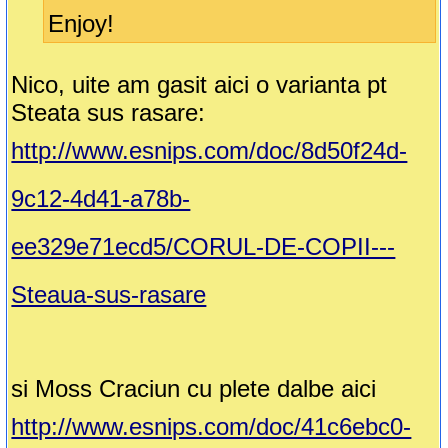
Enjoy!
Nico, uite am gasit aici o varianta pt
Steata sus rasare:
http://www.esnips.com/doc/8d50f24d-
9c12-4d41-a78b-
ee329e71ecd5/CORUL-DE-COPII---
Steaua-sus-rasare
si Moss Craciun cu plete dalbe aici
http://www.esnips.com/doc/41c6ebc0-