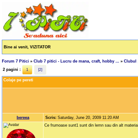
Bine ai venit, VIZITATOR
Forum 7 Pitici
»
Club 7 pitici - Lucru de mana, craft, hobby ...
»
Clubul 
2 pagini :
1
[2]
Colaje pe pereti
bereea
Scris:
Saturday, June 20, 2009 11:20 AM
Ce frumoase sunt1 sunt din lemn sau din alt material