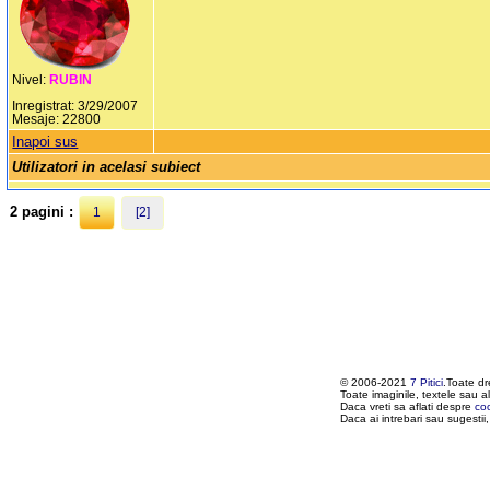
Nivel:
RUBIN
Inregistrat: 3/29/2007
Mesaje: 22800
Inapoi sus
Utilizatori in acelasi subiect
2 pagini :
1
[2]
© 2006-2021
7 Pitici
.Toate dr
Toate imaginile, textele sau al
Daca vreti sa aflati despre
co
Daca ai intrebari sau sugestii