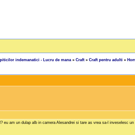
piticilor indemanatici - Lucru de mana
»
Craft
»
Craft pentru adulti
»
Hom
? eu am un dulap alb in camera Alesandrei si tare as vrea sa-l inveselesc un 