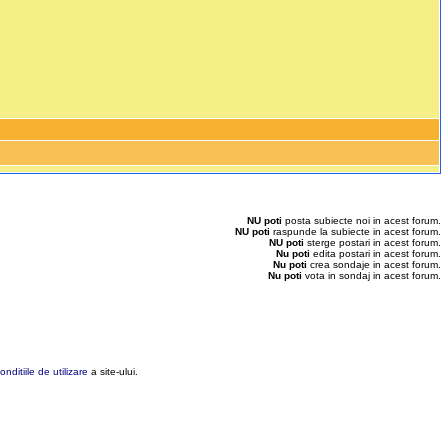
NU poti
posta subiecte noi in acest forum.
NU poti
raspunde la subiecte in acest forum.
NU poti
sterge postari in acest forum.
Nu poti
edita postari in acest forum.
Nu poti
crea sondaje in acest forum.
Nu poti
vota in sondaj in acest forum.
onditiile de utilizare
a site-ului.