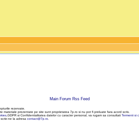
Main Forum Rss Feed
epturile rezervate.
te materiale prezentate pe site sunt proprietatea 7p.ro si nu pot fi preluate fara acord scris.
okies
,GDPR si Confidentialitatea datelor cu caracter personal, va rugam sa consultati
Termenii si c
, scrie-ne la adresa
contact@7p.ro
.