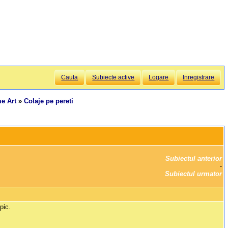
Cauta
Subiecte active
Logare
Inregistrare
e Art
»
Colaje pe pereti
Subiectul anterior
		·

Subiectul urmator
pic.