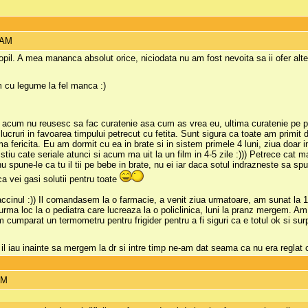
 AM
opil. A mea mananca absolut orice, niciodata nu am fost nevoita sa ii ofer alt
 cu legume la fel manca :)
ci acum nu reusesc sa fac curatenie asa cum as vrea eu, ultima curatenie pe 
lucruri in favoarea timpului petrecut cu fetita. Sunt sigura ca toate am primit di
ma fericita. Eu am dormit cu ea in brate si in sistem primele 4 luni, ziua do
tiu cate seriale atunci si acum ma uit la un film in 4-5 zile :))) Petrece cat 
u spune-le ca tu il tii pe bebe in brate, nu ei iar daca sotul indrazneste sa sp
a vei gasi solutii pentru toate
accinul :)) Il comandasem la o farmacie, a venit ziua urmatoare, am sunat la 1
rma loc la o pediatra care lucreaza la o policlinica, luni la pranz mergem. Am 
m cumparat un termometru pentru frigider pentru a fi siguri ca e totul ok si su
i, il iau inainte sa mergem la dr si intre timp ne-am dat seama ca nu era reglat
AM