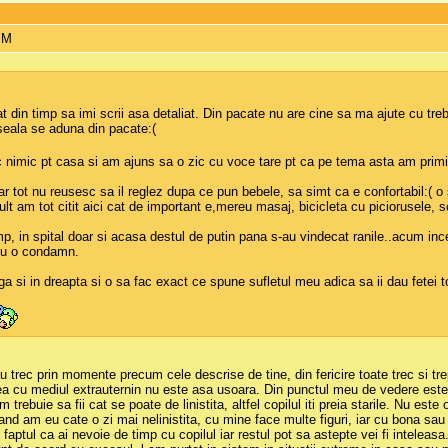
PM
t din timp sa imi scrii asa detaliat. Din pacate nu are cine sa ma ajute cu treb
seala se aduna din pacate:(
imic pt casa si am ajuns sa o zic cu voce tare pt ca pe tema asta am primit r
ar tot nu reusesc sa il reglez dupa ce pun bebele, sa simt ca e confortabil:( o
mult am tot citit aici cat de important e,mereu masaj, bicicleta cu piciorusele
, in spital doar si acasa destul de putin pana s-au vindecat ranile..acum ince
 nu o condamn.
 si in dreapta si o sa fac exact ce spune sufletul meu adica sa ii dau fetei to
u trec prin momente precum cele descrise de tine, din fericire toate trec si tre
a cu mediul extrauternin nu este asa usoara. Din punctul meu de vedere est
rebuie sa fii cat se poate de linistita, altfel copilul iti preia starile. Nu est
cand am eu cate o zi mai nelinistita, cu mine face multe figuri, iar cu bona sa
aptul ca ai nevoie de timp cu copilul iar restul pot sa astepte vei fi inteleasa