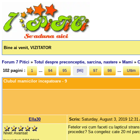
Bine ai venit, VIZITATOR
Forum 7 Pitici
»
Totul despre preconceptie, sarcina, nastere
»
Mami
»
C
102 pagini :
...
...
1
94
95
[96]
97
98
Ultim
Clubul mamicilor incepatoare - 9
Ella30
Scris:
Saturday, August 3, 2019 12:31
Fetelor voi cum faceti cu lapticul stra
procedez? Sa congelez cate 20 ml parca
Nivel: Avansat