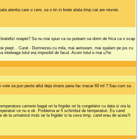
ata atentia care o cere, sa o tin in brate atata timp cat are nevoie.
c in brate6zi noapte? Sa nu mai spun ca nu puteam sa dorm de frica ca o scap
 pe piept... Curat - Dumnezeu cu mila, mai aeriseam, mai spalam pe jos cu
a inteleaga totul era imposibil de facut. Acum totul e mai u?or.
am voie sa pun peste altul deja strans pana fac macar 60 ml ? Sau cum sa
temperatura camerei bagat ori la frigider ori la congelator cu data si ora la
mperaturi ce nu e ok. Problema ar fi schimbul de temperaturi. Eu cand
de la urmatorul muls iar la frigider si la ceva timp, cand erau de aceia?i