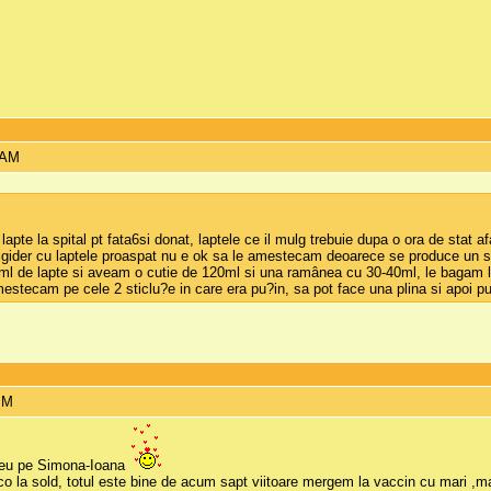
 AM
apte la spital pt fata6si donat, laptele ce il mulg trebuie dupa o ora de stat af
 frigider cu laptele proaspat nu e ok sa le amestecam deoarece se produce un 
de lapte si aveam o cutie de 120ml si una ramânea cu 30-40ml, le bagam la fri
estecam pe cele 2 sticlu?e in care era pu?in, sa pot face una plina si apoi 
PM
i eu pe Simona-Ioana
o la sold, totul este bine de acum sapt viitoare mergem la vaccin cu mari ,ma