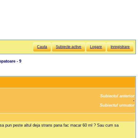
Cauta
Subiecte active
Logare
Inregistrare
patoare - 9
Subiectul anterior
		·

Subiectul urmator
e sa pun peste altul deja strans pana fac macar 60 ml ? Sau cum sa