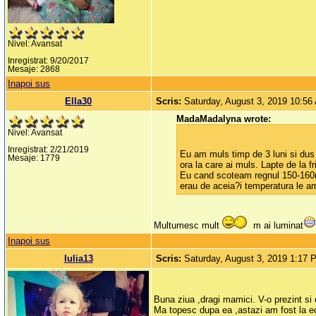
Nivel: Avansat
Inregistrat: 9/20/2017
Mesaje: 2868
Inapoi sus
Ella30
Scris:
Saturday, August 3, 2019 10:56
MadaMadalyna wrote:
Nivel: Avansat
Inregistrat: 2/21/2019
Eu am muls timp de 3 luni si dus l
Mesaje: 1779
ora la care ai muls. Lapte de la
Eu cand scoteam regnul 150-160ml 
erau de aceia?i temperatura le am
Multumesc mult
m ai luminat
Inapoi sus
Iulia13
Scris:
Saturday, August 3, 2019 1:17 
Buna ziua ,dragi mamici. V-o prezint s
Ma topesc dupa ea ,astazi am fost la ec