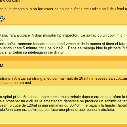
 nu o condamn.
 si in dreapta si o sa fac exact ce spune sufletul meu adica sa ii dau fetei to
talia, fara ajutoare ?i doar musafiri tip inspectori. Ce sa fac cu un copil mi
sc...
spala so?ul, mancare faceam seara cand venea el de la munca si tinea el fata
 landou cate 5 minute, totul pe buca?i... Pana sa mearga bine in picioare ?i s
 si ar trebui sa inteleaga si cei din jur.
AM
ul strans ? Am zis sa strang si eu dar mai mult de 20 ml nu reusesc sa scot..
 parca nu are rost..
 spital pt fata6si donat, laptele ce il mulg trebuie dupa o ora de stat afara la 
laptele proaspat nu e ok sa le amestecam deoarece se produce un schimb de te
eam o cutie de 120ml si una ramânea cu 30-40ml, le bagam la frigider, laptele 
lu?e in care era pu?in, sa pot face una plina si apoi puneam eticheta.