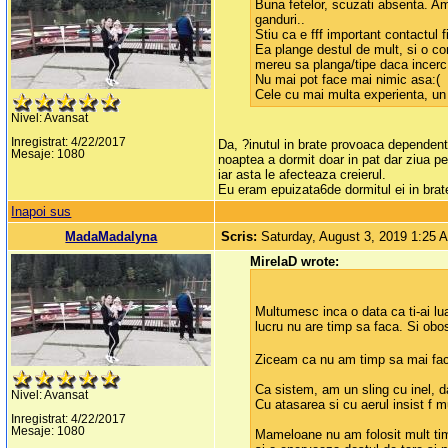
Buna fetelor, scuzati absenta. Am 
ganduri..
Stiu ca e fff important contactul 
Ea plange destul de mult, si o co
mereu sa planga/tipe daca incerc 
Nu mai pot face mai nimic asa:(
Cele cu mai multa experienta, un 
Nivel: Avansat
Inregistrat: 4/22/2017
Da, ?inutul in brate provoaca dependent
Mesaje: 1080
noaptea a dormit doar in pat dar ziua pe
iar asta le afecteaza creierul.
Eu eram epuizata6de dormitul ei in brate
Inapoi sus
MadaMadalyna
Scris:
Saturday, August 3, 2019 1:25 
MirelaD wrote:
Multumesc inca o data ca ti-ai lua
lucru nu are timp sa faca. Si obo
Ziceam ca nu am timp sa mai fac n
Ca sistem, am un sling cu inel, d
Nivel: Avansat
Cu atasarea si cu aerul insist f 
Inregistrat: 4/22/2017
Mesaje: 1080
Mameloane nu am folosit mult timp