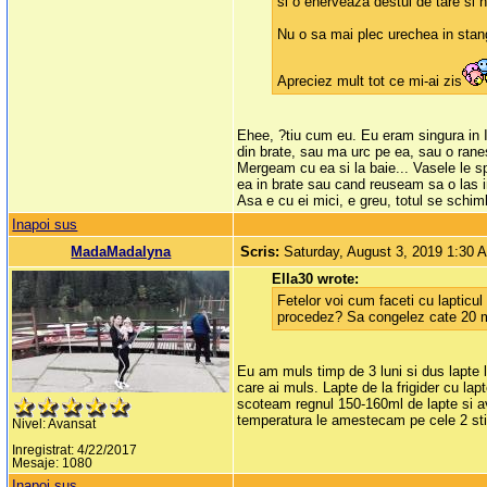
si o enerveaza destul de tare si
Nu o sa mai plec urechea in stanga
Apreciez mult tot ce mi-ai zis
Ehee, ?tiu cum eu. Eu eram singura in I
din brate, sau ma urc pe ea, sau o rane
Mergeam cu ea si la baie... Vasele le 
ea in brate sau cand reuseam sa o las in
Asa e cu ei mici, e greu, totul se schimba
Inapoi sus
MadaMadalyna
Scris:
Saturday, August 3, 2019 1:30 
Ella30 wrote:
Fetelor voi cum faceti cu laptic
procedez? Sa congelez cate 20 ml
Eu am muls timp de 3 luni si dus lapte la
care ai muls. Lapte de la frigider cu 
scoteam regnul 150-160ml de lapte si av
temperatura le amestecam pe cele 2 stic
Nivel: Avansat
Inregistrat: 4/22/2017
Mesaje: 1080
Inapoi sus