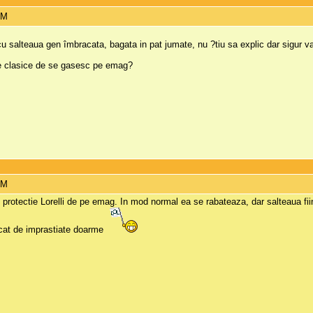
AM
 cu salteaua gen îmbracata, bagata in pat jumate, nu ?tiu sa explic dar sigur v
le clasice de se gasesc pe emag?
AM
protectie Lorelli de pe emag. In mod normal ea se rabateaza, dar salteaua fiind
la cat de imprastiate doarme