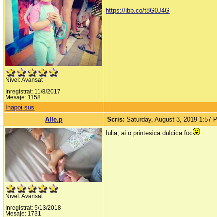
https://ibb.co/t8G0J4G
Nivel: Avansat
Inregistrat: 11/8/2017
Mesaje: 1158
Inapoi sus
Alle.p
Scris:
Saturday, August 3, 2019 1:57 
Iulia, ai o printesica dulcica foc
Nivel: Avansat
Inregistrat: 5/13/2018
Mesaje: 1731