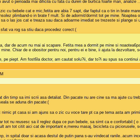
avut o perioada mai dificila cu fata cu dureri de burtica foarte mari, analize 
fizic cu bebele cat e mic,fetita are abia 7 sapt, dar faptul ca o tin in brate mar
nsolez plimband-o in brate f mult. Si de adormit/dormit tot pe mine. Noaptea o 
sa o las jos cat e treaza sau daca adoarme imediat se trezeste si plange si u
sfat va rog sa stiu daca procedez corect:(
a, dar de acum nu mai ai scapare. Fetita mea a dormit pe mine si noaotea6pan
 mine. Chiar de e obositor pentru noi, pentru ei e bine, ii ajuta la dezvoltare
, pe piept. Am fost6la doctor, am cautat solu?ii, dar to?i au spus sa continui 
AM
t din timp sa imi scrii asa detaliat. Din pacate nu are cine sa ma ajute cu treb
seala se aduna din pacate:(
imic pt casa si am ajuns sa o zic cu voce tare pt ca pe tema asta am primit r
ar tot nu reusesc sa il reglez dupa ce pun bebele, sa simt ca e confortabil:( o
mult am tot citit aici cat de important e,mereu masaj, bicicleta cu piciorusele
, in spital doar si acasa destul de putin pana s-au vindecat ranile..acum ince