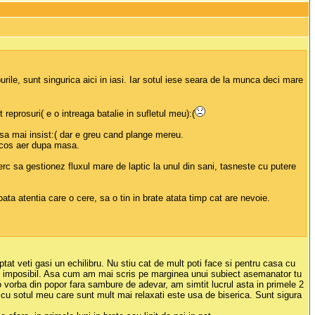
urile, sunt singurica aici in iasi. Iar sotul iese seara de la munca deci mare
eprosuri( e o intreaga batalie in sufletul meu):(
 sa mai insist:( dar e greu cand plange mereu.
, scos aer dupa masa.
rc sa gestionez fluxul mare de laptic la unul din sani, tasneste cu putere
ata atentia care o cere, sa o tin in brate atata timp cat are nevoie.
ptat veti gasi un echilibru. Nu stiu cat de mult poti face si pentru casa cu
e imposibil. Asa cum am mai scris pe marginea unui subiect asemanator tu
e o vorba din popor fara sambure de adevar, am simtit lucrul asta in primele 2
u cu sotul meu care sunt mult mai relaxati este usa de biserica. Sunt sigura
.