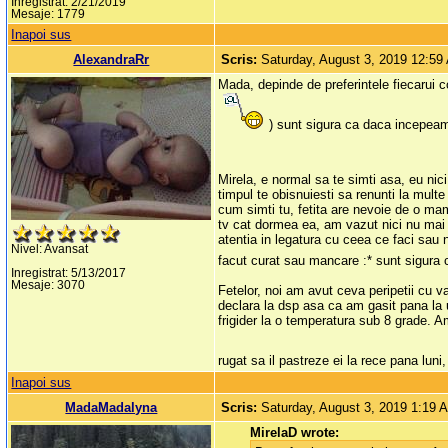
Inregistrat: 2/21/2019
Mesaje: 1779
Inapoi sus
AlexandraRr
Scris:
Saturday, August 3, 2019 12:59
Mada, depinde de preferintele fiecarui c
) sunt sigura ca daca incepeam
Mirela, e normal sa te simti asa, eu ni
timpul te obisnuiesti sa renunti la multe 
cum simti tu, fetita are nevoie de o ma
tv cat dormea ea, am vazut nici nu mai s
atentia in legatura cu ceea ce faci sau n
Nivel: Avansat
facut curat sau mancare :* sunt sigura c
Inregistrat: 5/13/2017
Mesaje: 3070
Fetelor, noi am avut ceva peripetii cu v
declara la dsp asa ca am gasit pana la u
frigider la o temperatura sub 8 grade. A
rugat sa il pastreze ei la rece pana lun
Inapoi sus
MadaMadalyna
Scris:
Saturday, August 3, 2019 1:19 
MirelaD wrote: