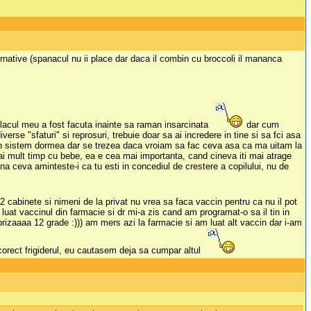
ernative (spanacul nu ii place dar daca il combin cu broccoli il mananca
placul meu a fost facuta inainte sa raman insarcinata
dar cum
verse "sfaturi" si reprosuri, trebuie doar sa ai incredere in tine si sa fci asa
ar in sistem dormea dar se trezea daca vroiam sa fac ceva asa ca ma uitam la
mai mult timp cu bebe, ea e cea mai importanta, cand cineva iti mai atrage
una ceva aminteste-i ca tu esti in concediul de crestere a copilului, nu de
2 cabinete si nimeni de la privat nu vrea sa faca vaccin pentru ca nu il pot
luat vaccinul din farmacie si dr mi-a zis cand am programat-o sa il tin in
rprizaaaa 12 grade :))) am mers azi la farmacie si am luat alt vaccin dar i-am
 corect frigiderul, eu cautasem deja sa cumpar altul