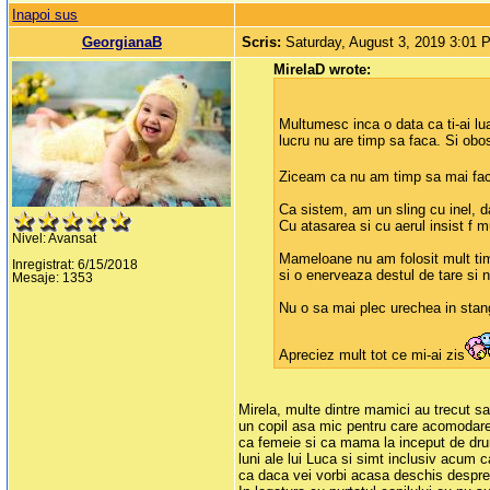
Inapoi sus
GeorgianaB
Scris:
Saturday, August 3, 2019 3:01 
MirelaD wrote:
Multumesc inca o data ca ti-ai lua
lucru nu are timp sa faca. Si obo
Ziceam ca nu am timp sa mai fac n
Ca sistem, am un sling cu inel, d
Cu atasarea si cu aerul insist f 
Nivel: Avansat
Mameloane nu am folosit mult timp
Inregistrat: 6/15/2018
si o enerveaza destul de tare si
Mesaje: 1353
Nu o sa mai plec urechea in stanga
Apreciez mult tot ce mi-ai zis
Mirela, multe dintre mamici au trecut sa
un copil asa mic pentru care acomodare
ca femeie si ca mama la inceput de drum t
luni ale lui Luca si simt inclusiv acum 
ca daca vei vorbi acasa deschis despre f