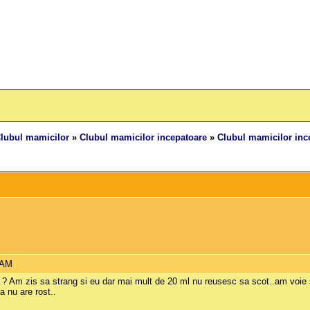
lubul mamicilor
»
Clubul mamicilor incepatoare
»
Clubul mamicilor ince
 AM
ns ? Am zis sa strang si eu dar mai mult de 20 ml nu reusesc sa scot..am voi
 nu are rost..