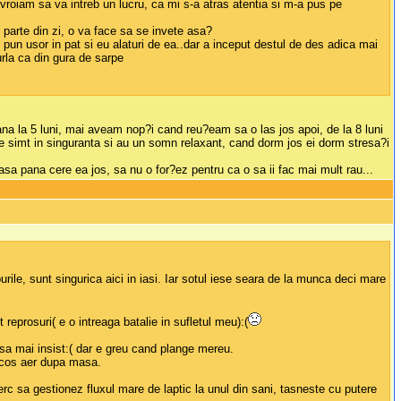
..vroiam sa va intreb un lucru, ca mi s-a atras atentia si m-a pus pe
e parte din zi, o va face sa se invete asa?
pun usor in pat si eu alaturi de ea..dar a inceput destul de des adica mai
rla ca din gura de sarpe
a la 5 luni, mai aveam nop?i cand reu?eam sa o las jos apoi, de la 8 luni
, se simt in singuranta si au un somn relaxant, cand dorm jos ei dorm stresa?i
asa pana cere ea jos, sa nu o for?ez pentru ca o sa ii fac mai mult rau...
urile, sunt singurica aici in iasi. Iar sotul iese seara de la munca deci mare
eprosuri( e o intreaga batalie in sufletul meu):(
 sa mai insist:( dar e greu cand plange mereu.
, scos aer dupa masa.
rc sa gestionez fluxul mare de laptic la unul din sani, tasneste cu putere