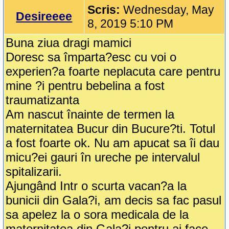
Scris:
Wednesday, May
Desireeee
8, 2019 5:10 PM
Buna ziua dragi mamici
Doresc sa împarta?esc cu voi o
experien?a foarte neplacuta care pentru
mine ?i pentru bebelina a fost
traumatizanta
Am nascut înainte de termen la
maternitatea Bucur din Bucure?ti. Totul
a fost foarte ok. Nu am apucat sa îi dau
micu?ei gauri în ureche pe intervalul
spitalizarii.
Ajungând Intr o scurta vacan?a la
bunicii din Gala?i, am decis sa fac pasul
sa apelez la o sora medicala de la
maternitatea din Gala?i pentru ai face