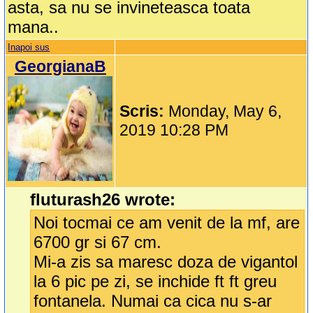
asta, sa nu se invineteasca toata
mana..
Inapoi sus
GeorgianaB
Scris:
Monday, May 6,
2019 10:28 PM
fluturash26 wrote:
Noi tocmai ce am venit de la mf, are
6700 gr si 67 cm.
Mi-a zis sa maresc doza de vigantol
la 6 pic pe zi, se inchide ft ft greu
fontanela. Numai ca cica nu s-ar