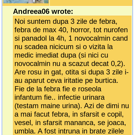
Andreea06 wrote:
Noi suntem dupa 3 zile de febra,
febra de max 40, horror, tot nurofen
si panadol la 4h, 1 novocalmin cand
nu scadea nicicum si o vizita la
medic imediat dupa (si nici cu
novocalmin nu a scazut decat 0,2).
Are rosu in gat, otita si dupa 3 zile i-
au aparut ceva iritatie pe burtica.
Fie de la febra fie e roseola
infantum fie.. infectie urinara
(testam maine urina). Azi de dimi nu
a mai facut febra, in sfarsit e copil,
vesel, in sfarsit mananca, se joaca,
umbla. A fost intruna in brate zilele