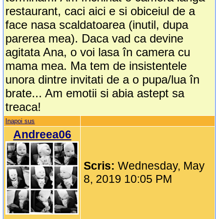
restaurant, caci aici e si obiceiul de a
face nasa scaldatoarea (inutil, dupa
parerea mea). Daca vad ca devine
agitata Ana, o voi lasa în camera cu
mama mea. Ma tem de insistentele
unora dintre invitati de a o pupa/lua în
brate... Am emotii si abia astept sa
treaca!
Inapoi sus
Andreea06
Scris:
Wednesday, May
8, 2019 10:05 PM