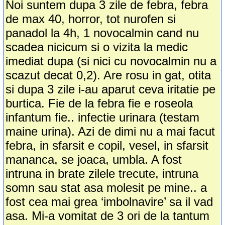
Noi suntem dupa 3 zile de febra, febra
de max 40, horror, tot nurofen si
panadol la 4h, 1 novocalmin cand nu
scadea nicicum si o vizita la medic
imediat dupa (si nici cu novocalmin nu a
scazut decat 0,2). Are rosu in gat, otita
si dupa 3 zile i-au aparut ceva iritatie pe
burtica. Fie de la febra fie e roseola
infantum fie.. infectie urinara (testam
maine urina). Azi de dimi nu a mai facut
febra, in sfarsit e copil, vesel, in sfarsit
mananca, se joaca, umbla. A fost
intruna in brate zilele trecute, intruna
somn sau stat asa molesit pe mine.. a
fost cea mai grea ‘imbolnavire’ sa il vad
asa. Mi-a vomitat de 3 ori de la tantum