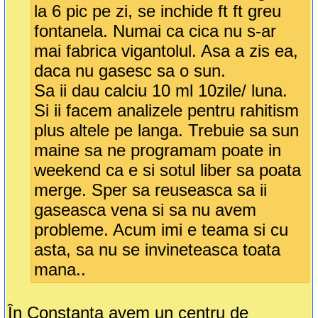
la 6 pic pe zi, se inchide ft ft greu
fontanela. Numai ca cica nu s-ar
mai fabrica vigantolul. Asa a zis ea,
daca nu gasesc sa o sun.
Sa ii dau calciu 10 ml 10zile/ luna.
Si ii facem analizele pentru rahitism
plus altele pe langa. Trebuie sa sun
maine sa ne programam poate in
weekend ca e si sotul liber sa poata
merge. Sper sa reuseasca sa ii
gaseasca vena si sa nu avem
probleme. Acum imi e teama si cu
asta, sa nu se invineteasca toata
mana..
În Constanta avem un centru de