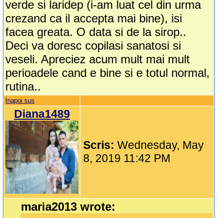
verde si laridep (i-am luat cel din urma
crezand ca il accepta mai bine), isi
facea greata. O data si de la sirop..
Deci va doresc copilasi sanatosi si
veseli. Apreciez acum mult mai mult
perioadele cand e bine si e totul normal,
rutina..
Inapoi sus
Diana1489
Scris:
Wednesday, May
8, 2019 11:42 PM
maria2013 wrote: