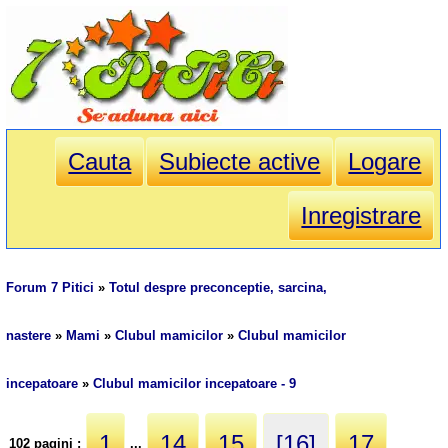
Cauta
Subiecte active
Logare
Inregistrare
Forum 7 Pitici
»
Totul despre preconceptie, sarcina,
nastere
»
Mami
»
Clubul mamicilor
»
Clubul mamicilor
incepatoare
»
Clubul mamicilor incepatoare - 9
1
14
15
[16]
17
102 pagini :
...