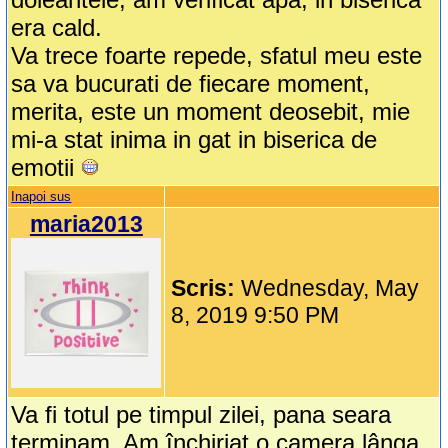
era cald.
Va trece foarte repede, sfatul meu este
sa va bucurati de fiecare moment,
merita, este un moment deosebit, mie
mi-a stat inima in gat in biserica de
emotii
Inapoi sus
maria2013
Scris:
Wednesday, May
8, 2019 9:50 PM
Va fi totul pe timpul zilei, pana seara
terminam. Am închiriat o camera lânga