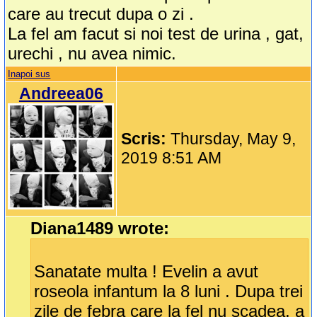
care au trecut dupa o zi .
La fel am facut si noi test de urina , gat,
urechi , nu avea nimic.
Inapoi sus
Andreea06
Scris:
Thursday, May 9,
2019 8:51 AM
Diana1489 wrote:
Sanatate multa ! Evelin a avut
roseola infantum la 8 luni . Dupa trei
zile de febra care la fel nu scadea, a